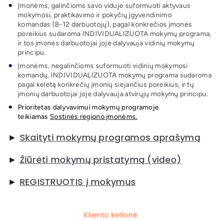
Įmonėms, galinčioms savo viduje suformuoti aktyvaus
mokymosi, praktikavimo ir pokyčių įgyvendinimo
komandas (8-12 darbuotojų), pagal konkrečios įmonės
poreikius sudaroma INDIVIDUALIZUOTA mokymų programa,
ir tos įmonės darbuotojai joje dalyvauja vidinių mokymų
principu.
Įmonėms, negalinčioms suformuoti vidinių mokymosi
komandų, INDIVIDUALIZUOTA mokymų programa sudaroma
pagal keletą konkrečių įmonių siejančius poreikius, ir tų
įmonių darbuotojai joje dalyvauja atvirųjų mokymų principu.
Prioritetas dalyvavimui mokymų programoje
teikiamas
Sostinės regiono įmonėms.
►
Skaityti mokymų programos aprašymą
►
Žiūrėti mokymų pristatymą
(video)
►
REGISTRUOTIS į mokymus