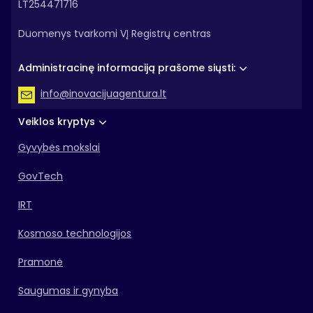
LT254471716
Duomenys tvarkomi VĮ Registrų centras
Administracinę informaciją prašome siųsti:
info@inovacijuagentura.lt
Veiklos kryptys
Gyvybės mokslai
GovTech
IRT
Kosmoso technologijos
Pramonė
Saugumas ir gynyba