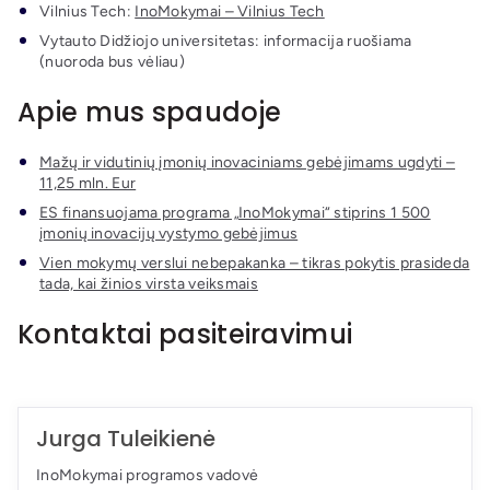
Vilnius Tech:
InoMokymai – Vilnius Tech
Vytauto Didžiojo universitetas: informacija ruošiama
(nuoroda bus vėliau)
Apie mus spaudoje
Mažų ir vidutinių įmonių inovaciniams gebėjimams ugdyti –
11,25 mln. Eur
ES finansuojama programa „InoMokymai“ stiprins 1 500
įmonių inovacijų vystymo gebėjimus
Vien mokymų verslui nebepakanka – tikras pokytis prasideda
tada, kai žinios virsta veiksmais
Kontaktai pasiteiravimui
Jurga Tuleikienė
InoMokymai programos vadovė