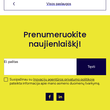
Visos paslaugos
Prenumeruokite
naujienlaiškį!
El. paštas
Tęsti
Susipažinau su
Inovacijų agentūros privatumo politikoje
pateikta informacija apie mano asmens duomenų tvarkymą.