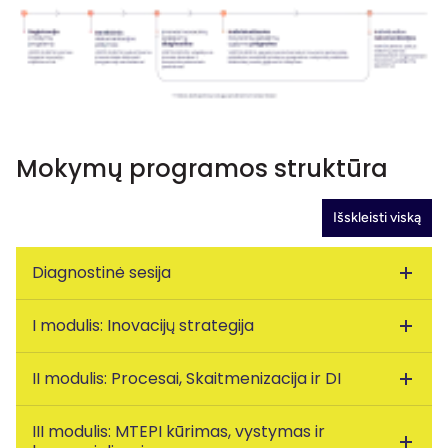
Mokymų programos struktūra
Išskleisti viską
Diagnostinė sesija
I modulis: Inovacijų strategija
Programa prasideda
diagnostine sesija
, kurios metu įvertina
Atsižvelgiant į diagnostinės sesijos rezultatus, su ekspertų
II modulis: Procesai, Skaitmenizacija ir DI
Strateginio valdymo procesas naudojant XMatrix metodiką:
Strateginio konteksto analizė ir pasiruošimas,
III modulis: MTEPI kūrimas, vystymas ir
Procesų inovacijos – nuo galimybės atpažinimo iki sistemingo
Strateginės sesijos įgyvendinimas ir inovatyvus krypties for