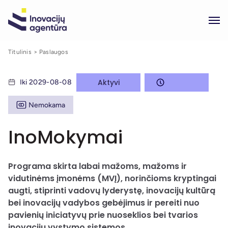
Titulinis
Paslaugos
Aktyvi
Iki 2029-08-08
Nemokama
InoMokymai
Programa skirta labai mažoms, mažoms ir
vidutinėms įmonėms (MVĮ), norinčioms kryptingai
augti, stiprinti vadovų lyderystę, inovacijų kultūrą
bei inovacijų vadybos gebėjimus ir pereiti nuo
pavienių iniciatyvų prie nuoseklios bei tvarios
inovacijų vystymo sistemos.