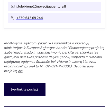
j.tuleikiene@inovacijuagentura.lt
+370 645 69 244
InoMokymai vykdomi pagal LR Ekonomikos ir inovacijų
ministerijos ir Europos Sąjungos bendrai finansuojamą projektą
„Labai mažų, mažų ir vidutinių įmonių bei kitų verslininkystės
galimybių paieškos procese dalyvaujančių subjektų inovacinių
pajėgumų ugdymas Sostinės bei Vidurio ir vakarų Lietuvos
regionuose“ (projekto Nr. 02-021-P-0001). Daugiau apie
projektą
čia
.
Įvertinkite puslapį