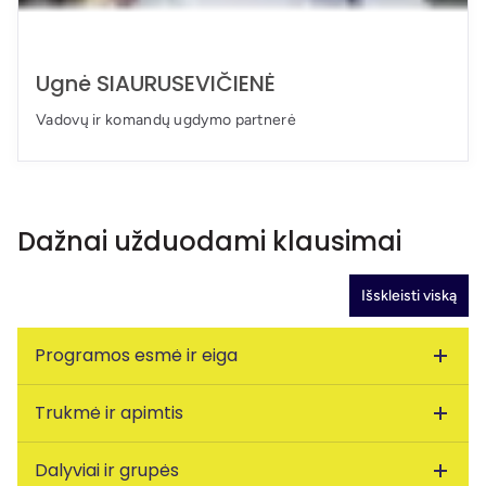
Ugnė SIAURUSEVIČIENĖ
Vadovų ir komandų ugdymo partnerė
Dažnai užduodami klausimai
Išskleisti viską
Programos esmė ir eiga
Trukmė ir apimtis
Ar galime gauti mokymus, adaptuotus pagal mūsų įmonės por
Taip. Programa yra pritaikoma kiekvienai įmonei individualia
Ar tikrai viskas prasideda nuo diagnostinės sesijos?
Dalyviai ir grupės
Kiek laiko truks programa?
Taip. Diagnostinė sesija yra pirmasis žingsnis, leidžiantis užt