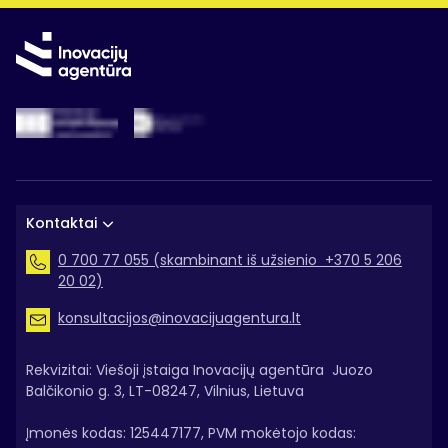
Kontaktai
0 700 77 055 (skambinant iš užsienio +370 5 206
20 02)
konsultacijos@inovacijuagentura.lt
Rekvizitai: Viešoji įstaiga Inovacijų agentūra Juozo
Balčikonio g. 3, LT-08247, Vilnius, Lietuva
Įmonės kodas: 125447177, PVM mokėtojo kodas: