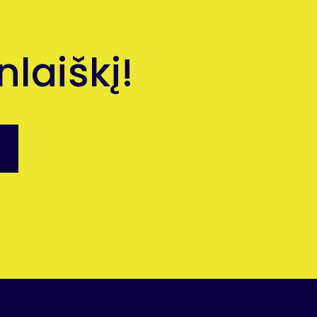
laiškį!