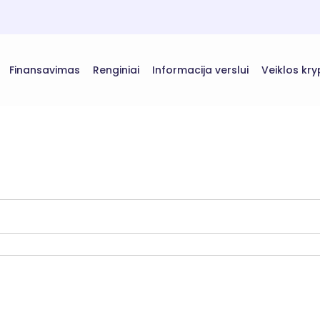
Finansavimas
Renginiai
Informacija verslui
Veiklos kry
Puslapis
i
Paslaugos