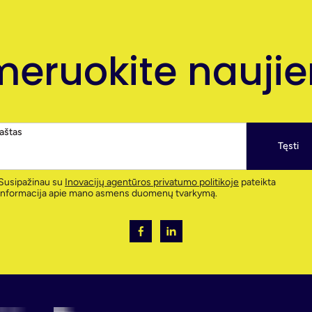
eruokite naujien
paštas
Tęsti
Susipažinau su
Inovacijų agentūros privatumo politikoje
pateikta
informacija apie mano asmens duomenų tvarkymą.