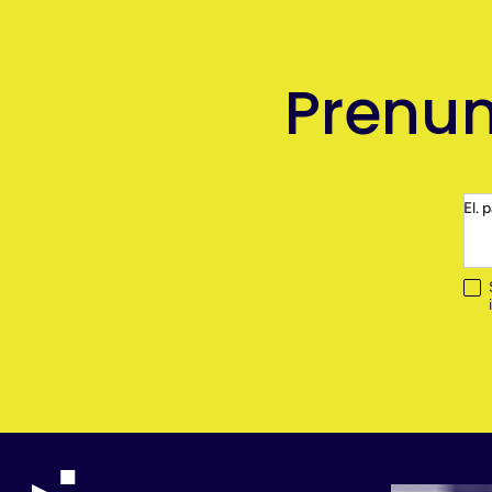
Prenum
El. 