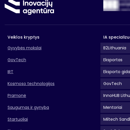
Veiklos kryptys
IA specializu
Gyvybės mokslai
B2Lithuania
GovTech
Eksportas
IRT
Eksporto gid
Kosmoso technologijos
GovTech
Pramonė
InnoHUB Lith
Saugumas ir gynyba
Mentoriai
Startuoliai
Miltech Sand