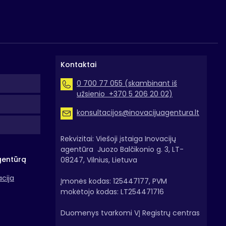
Kontaktai
0 700 77 055 (skambinant iš
užsienio +370 5 206 20 02)
konsultacijos@inovacijuagentura.lt
Rekvizitai: Viešoji įstaiga Inovacijų
agentūra Juozo Balčikonio g. 3, LT-
gentūrą
08247, Vilnius, Lietuva
acija
Įmonės kodas: 125447177, PVM
mokėtojo kodas: LT254471716
Duomenys tvarkomi VĮ Registrų centras