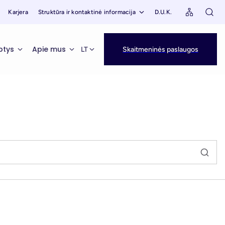
Karjera
Struktūra ir kontaktinė informacija
D.U.K.
ptys
Apie mus
LT
Skaitmeninės paslaugos
Puslapis
Naujienos