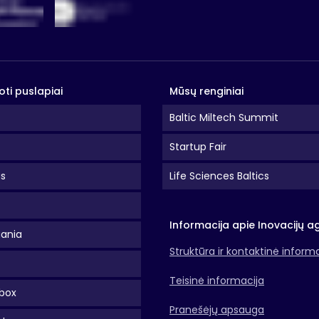
oti puslapiai
Mūsų renginiai
Baltic Miltech Summit
Startup Fair
as
Life Sciences Baltics
Informacija apie Inovacijų a
uania
Struktūra ir kontaktinė inform
Teisinė informacija
box
Pranešėjų apsauga