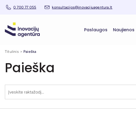
0 700 77 055
konsultacijos@inovacijuagentura.lt
Paslaugos
Naujienos
Titulinis
Paieška
Paieška
Puslapis
Puslapis
Analitika
Renginia