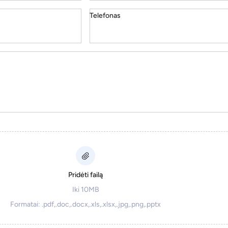
Telefonas
Pridėti failą
Iki 10MB
Formatai: .pdf,.doc,.docx,.xls,.xlsx,.jpg,.png,.pptx