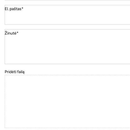
El. paštas*
Žinutė*
Pridėti failą