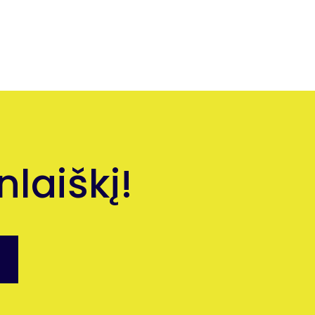
laiškį!