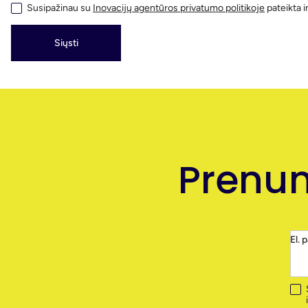
Susipažinau su
Inovacijų agentūros privatumo politikoje
pateikta
Siųsti
Prenum
El. 