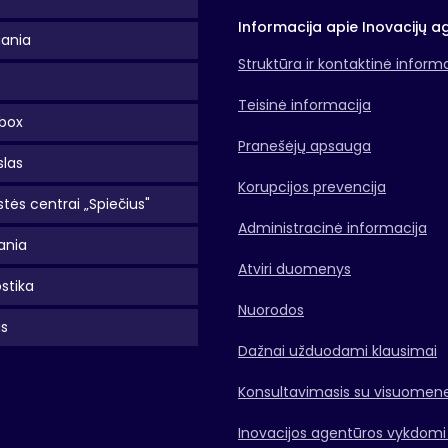
Informacija apie Inovacijų a
uania
Struktūra ir kontaktinė inform
Teisinė informacija
box
Pranešėjų apsauga
slas
Korupcijos prevencija
tės centrai „Spiečius"
Administracinė informacija
ania
Atviri duomenys
stika
Nuorodos
as
Dažnai užduodami klausimai
Konsultavimasis su visuomen
Inovacijos agentūros vykdomi 