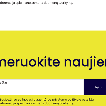
 informacija apie mano asmens duomenų tvarkymą.
eruokite naujien
paštas
Tęsti
Susipažinau su
Inovacijų agentūros privatumo politikoje
pateikta
informacija apie mano asmens duomenų tvarkymą.