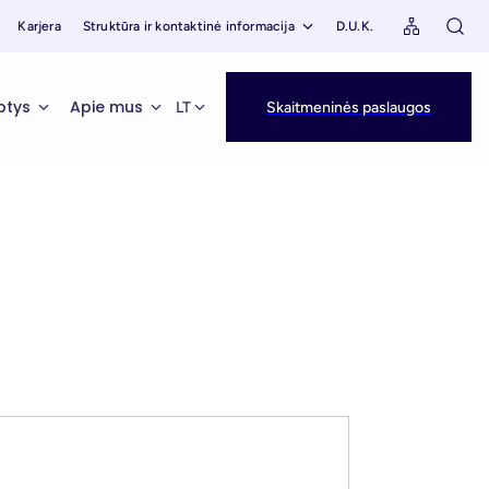
Karjera
Struktūra ir kontaktinė informacija
D.U.K.
ptys
Apie mus
LT
Skaitmeninės paslaugos