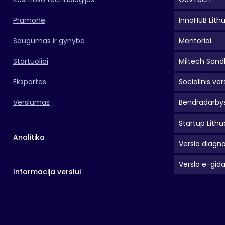
Pramonė
InnoHUB Lith
Saugumas ir gynyba
Mentoriai
Startuoliai
Miltech Sand
Eksportas
Socialinis ver
Verslumas
Bendradarbys
Startup Lithu
Analitika
Verslo diagno
Verslo e-gid
Informacija verslui