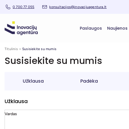
0 700 77 055
konsultacijos@inovacijuagentura.lt
Paslaugos
Naujienos
Titulinis
Susisiekite su mumis
Susisiekite su mumis
Užklausa
Padėka
Užklausa
Vardas