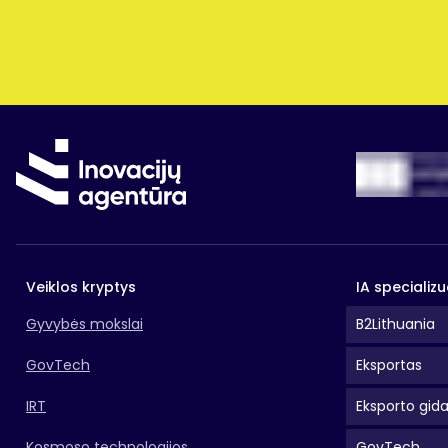
Veiklos kryptys
IA specializu
Gyvybės mokslai
B2Lithuania
GovTech
Eksportas
IRT
Eksporto gid
Kosmoso technologijos
GovTech