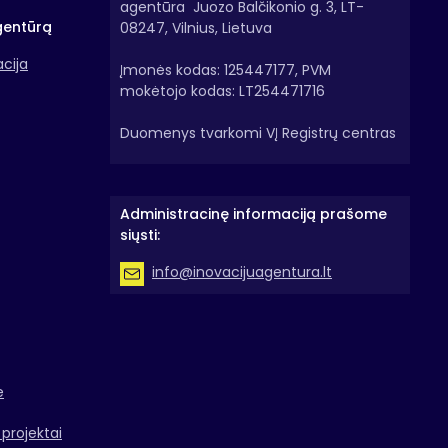
agentūra Juozo Balčikonio g. 3, LT-
gentūrą
08247, Vilnius, Lietuva
acija
Įmonės kodas: 125447177, PVM
mokėtojo kodas: LT254471716
Duomenys tvarkomi VĮ Registrų centras
Administracinę informaciją prašome
siųsti:
info@inovacijuagentura.lt
e
projektai