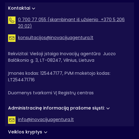
Kontaktai
0 700 77 055 (skambinant iš užsienio +370 5 206
20 02)
konsultacijos@inovacijuagentura.lt
Rekvizitai: Viešoji įstaiga Inovacijų agentūra Juozo
Balčikonio g. 3, LT-08247, Vilnius, Lietuva
Įmonės kodas: 125447177, PVM mokėtojo kodas:
LT254471716
Duomenys tvarkomi VĮ Registrų centras
Administracinę informaciją prašome siųsti:
info@inovacijuagentura.lt
Veiklos kryptys