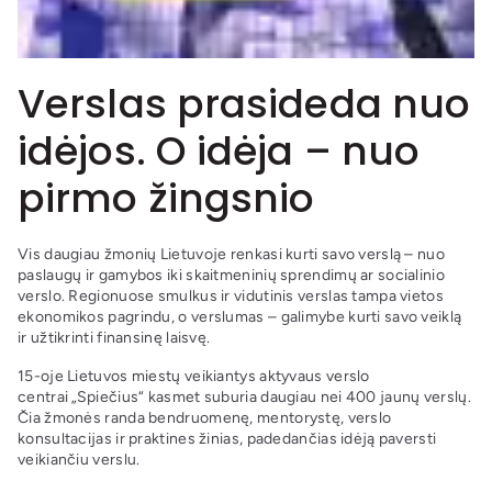
Verslas prasideda nuo
idėjos. O idėja – nuo
pirmo žingsnio
Vis daugiau žmonių Lietuvoje renkasi kurti savo verslą – nuo
paslaugų ir gamybos iki skaitmeninių sprendimų ar socialinio
verslo. Regionuose smulkus ir vidutinis verslas tampa vietos
ekonomikos pagrindu, o verslumas – galimybe kurti savo veiklą
ir užtikrinti finansinę laisvę.
15-oje Lietuvos miestų veikiantys aktyvaus verslo
centrai „Spiečius“ kasmet suburia daugiau nei 400 jaunų verslų.
Čia žmonės randa bendruomenę, mentorystę, verslo
konsultacijas ir praktines žinias, padedančias idėją paversti
veikiančiu verslu.