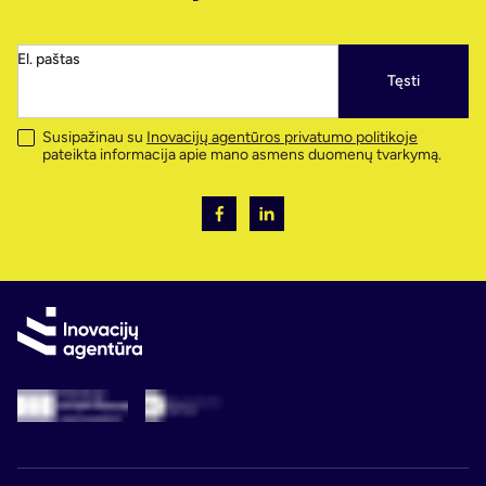
El. paštas
Tęsti
Susipažinau su
Inovacijų agentūros privatumo politikoje
pateikta informacija apie mano asmens duomenų tvarkymą.