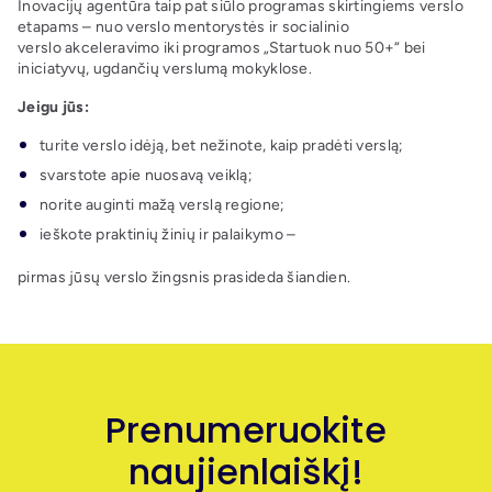
Inovacijų agentūra taip pat siūlo programas skirtingiems verslo
etapams – nuo verslo mentorystės ir socialinio
verslo akceleravimo iki programos „Startuok nuo 50+“ bei
iniciatyvų, ugdančių verslumą mokyklose.
Jeigu jūs:
turite verslo idėją, bet nežinote, kaip pradėti verslą;
svarstote apie nuosavą veiklą;
norite auginti mažą verslą regione;
ieškote praktinių žinių ir palaikymo –
pirmas jūsų verslo žingsnis prasideda šiandien.
Prenumeruokite
naujienlaiškį!