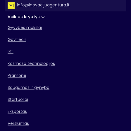
info@inovacijuagentura.lt
Veiklos kryptys
Gyvybės mokslai
GovTech
IRT
Kosmoso technologijos
Pramonė
Saugumas ir gynyba
Startuoliai
Eksportas
Verslumas