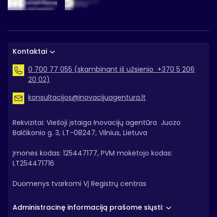
Kontaktai
0 700 77 055 (skambinant iš užsienio +370 5 206
20 02)
konsultacijos@inovacijuagentura.lt
Rekvizitai: Viešoji įstaiga Inovacijų agentūra Juozo
Balčikonio g. 3, LT-08247, Vilnius, Lietuva
Įmonės kodas: 125447177, PVM mokėtojo kodas:
LT254471716
Duomenys tvarkomi VĮ Registrų centras
Administracinę informaciją prašome siųsti: