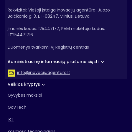
Rekvizitai: Viešoji įstaiga Inovacijų agentūra Juozo
Balčikonio g. 3, LT-08247, Vilnius, Lietuva
Įmonės kodas: 125447177, PVM mokėtojo kodas:
LT254471716
Duomenys tvarkomi VĮ Registrų centras
Administracinę informaciją prašome siųsti:
info@inovacijuagentura.lt
Veiklos kryptys
Gyvybės mokslai
GovTech
IRT
Kosmoso technologijos