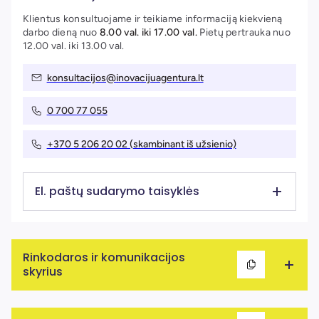
Klientus konsultuojame ir teikiame informaciją kiekvieną
darbo dieną nuo
8.00 val. iki 17.00 val.
Pietų pertrauka nuo
12.00 val. iki 13.00 val.
konsultacijos@inovacijuagentura.lt
0 700 77 055
+370 5 206 20 02 (skambinant iš užsienio)
El. paštų sudarymo taisyklės
Inovacijų agentūroje elektroninio pašto adresai formuojami iš d
Rinkodaros ir komunikacijos
skyrius