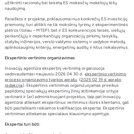
užtikrinti racionalų bei teisėtą ES mokesčių mokėtojų lėšų
naudojimą.
Paraiškos ir projektai, priklausomai nuo konkrečių ES investicijų
priemonių, turi atitikti ne tik mokslinių tyrimų ir eksperimentinės
plėtros (toliau – MTEP), bet ir ES konkurencijos teisės, viešųjų
perkančiųjų ir neperkančiųjų organizacijų pirkimų taisyklių,
statybų inžinerijos, verslo valdymo sistemų ir vadybos metodų,
aplinkosauginių kriterijų, energetinių auditų ir kitus reikalavimus.
Ekspertinio vertinimo organizavimas
Inovacijų agentūra ekspertinį vertinimą organizuoja
vadovaudamasi naujausiu 2026 04 30 d.
ekspertinio vertinimo
proceso organizavimo tvarkos aprašu
(
2025 02 19 d. aprašo
redakcija
). Ekspertinis vertinimas organizuojamas prireikus
papildomų specialiųjų ekspertinių žinių atitinkamoje srityje
vertinant ir (ar) administruojant projektus, taip pat Inovacijų
agentūrai atliekant ekspertinius vertinimus išorės klientams, gali
būti pasitelkiami reikiamos kvalifikacijos ekspertai. Ekspertinis
vertinimas atliekamas specialaus klausimyno apimtyje.
Ekspertai turi būti: