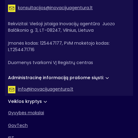
konsultacijos@inovacijuagentura.lt
Rekvizitai: Viešoji įstaiga Inovacijų agentūra Juozo
Balčikonio g. 3, LT-08247, Vilnius, Lietuva
Įmonės kodas: 125447177, PVM mokėtojo kodas:
LT254471716
Duomenys tvarkomi VĮ Registrų centras
Administracinę informaciją prašome siųsti:
info@inovacijuagentura.lt
Veiklos kryptys
Gyvybės mokslai
GovTech