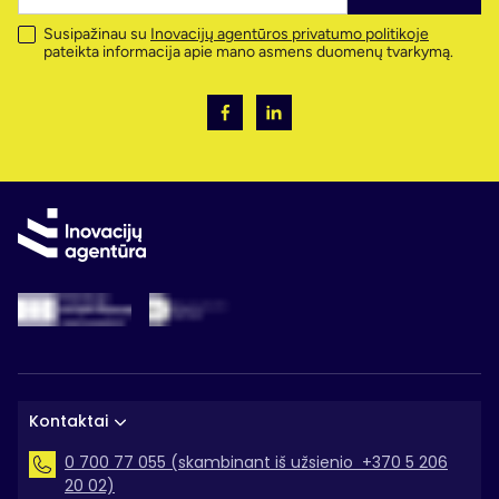
Susipažinau su
Inovacijų agentūros privatumo politikoje
pateikta informacija apie mano asmens duomenų tvarkymą.
Kontaktai
0 700 77 055 (skambinant iš užsienio +370 5 206
20 02)