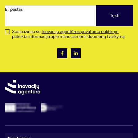
El. paštas
Tęsti
Susipažinau su
Inovacijų agentūros privatumo politikoje
pateikta informacija apie mano asmens duomenų tvarkymą.