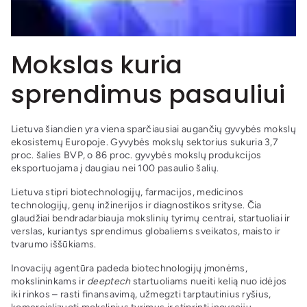
Mokslas kuria
sprendimus pasauliui
Lietuva šiandien yra viena sparčiausiai augančių gyvybės mokslų
ekosistemų Europoje. Gyvybės mokslų sektorius sukuria 3,7
proc. šalies BVP, o 86 proc. gyvybės mokslų produkcijos
eksportuojama į daugiau nei 100 pasaulio šalių.
Lietuva stipri biotechnologijų, farmacijos, medicinos
technologijų, genų inžinerijos ir diagnostikos srityse. Čia
glaudžiai bendradarbiauja mokslinių tyrimų centrai, startuoliai ir
verslas, kuriantys sprendimus globaliems sveikatos, maisto ir
tvarumo iššūkiams.
Inovacijų agentūra padeda biotechnologijų įmonėms,
mokslininkams ir
deeptech
startuoliams nueiti kelią nuo idėjos
iki rinkos – rasti finansavimą, užmegzti tarptautinius ryšius,