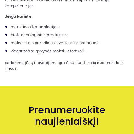
komercializuoti mokslinius tyrimus ir stiprinti inovacijų
kompetencijas.
Jeigu kuriate:
medicinos technologijas;
biotechnologinius produktus;
mokslinius sprendimus sveikatai ar pramonei;
deeptech
ar gyvybės mokslų startuolį –
padėkime jūsų inovacijoms greičiau nueiti kelią nuo mokslo iki
rinkos.
Prenumeruokite
naujienlaiškį!