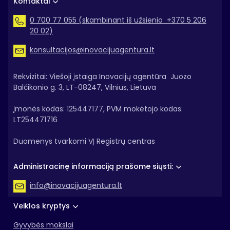
Kontaktai
0 700 77 055 (skambinant iš užsienio +370 5 206
20 02)
konsultacijos@inovacijuagentura.lt
Rekvizitai: Viešoji įstaiga Inovacijų agentūra Juozo
Balčikonio g. 3, LT-08247, Vilnius, Lietuva
Įmonės kodas: 125447177, PVM mokėtojo kodas:
LT254471716
Duomenys tvarkomi VĮ Registrų centras
Administracinę informaciją prašome siųsti:
info@inovacijuagentura.lt
Veiklos kryptys
Gyvybės mokslai