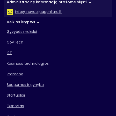
Administracinę informaciją prašome siųsti:
info@inovacijuagentura.lt
Veiklos kryptys
Gyvybės mokslai
GovTech
IRT
Kosmoso technologijos
Pramonė
Saugumas ir gynyba
Startuoliai
Eksportas