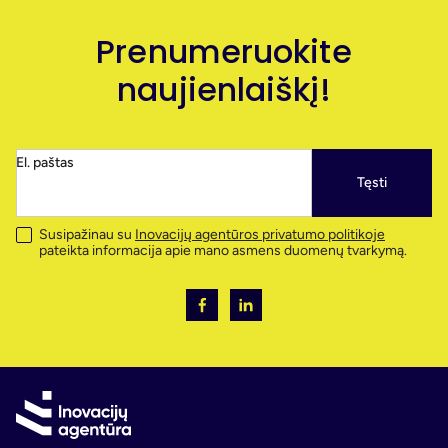
Prenumeruokite
naujienlaiškį!
El. paštas
Tęsti
Susipažinau su
Inovacijų agentūros privatumo politikoje
pateikta informacija apie mano asmens duomenų tvarkymą.