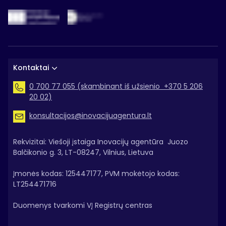
Kontaktai
0 700 77 055 (skambinant iš užsienio +370 5 206
20 02)
konsultacijos@inovacijuagentura.lt
Rekvizitai: Viešoji įstaiga Inovacijų agentūra Juozo
Balčikonio g. 3, LT-08247, Vilnius, Lietuva
Įmonės kodas: 125447177, PVM mokėtojo kodas:
LT254471716
Duomenys tvarkomi VĮ Registrų centras