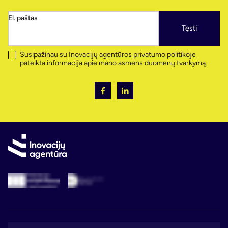
El. paštas
Tęsti
Susipažinau su
Inovacijų agentūros privatumo politikoje
pateikta informacija apie mano asmens duomenų tvarkymą.