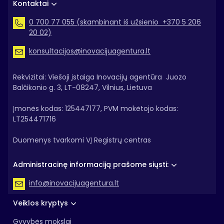
Kontaktai
0 700 77 055 (skambinant iš užsienio +370 5 206
20 02)
konsultacijos@inovacijuagentura.lt
Rekvizitai: Viešoji įstaiga Inovacijų agentūra Juozo
Balčikonio g. 3, LT-08247, Vilnius, Lietuva
Įmonės kodas: 125447177, PVM mokėtojo kodas:
LT254471716
Duomenys tvarkomi VĮ Registrų centras
Administracinę informaciją prašome siųsti:
info@inovacijuagentura.lt
Veiklos kryptys
Gyvybės mokslai