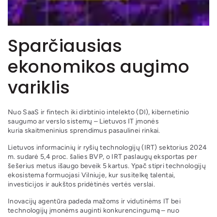
Sparčiausias
ekonomikos augimo
variklis
Nuo SaaS ir fintech iki dirbtinio intelekto (DI), kibernetinio
saugumo ar verslo sistemų – Lietuvos IT įmonės
kuria skaitmeninius sprendimus pasaulinei rinkai.
Lietuvos informacinių ir ryšių technologijų (IRT) sektorius 2024
m. sudarė 5,4 proc. šalies BVP, o IRT paslaugų eksportas per
šešerius metus išaugo beveik 5 kartus. Ypač stipri technologijų
ekosistema formuojasi Vilniuje, kur susitelkę talentai,
investicijos ir aukštos pridėtinės vertės verslai.
Inovacijų agentūra padeda mažoms ir vidutinėms IT bei
technologijų įmonėms auginti konkurencingumą – nuo