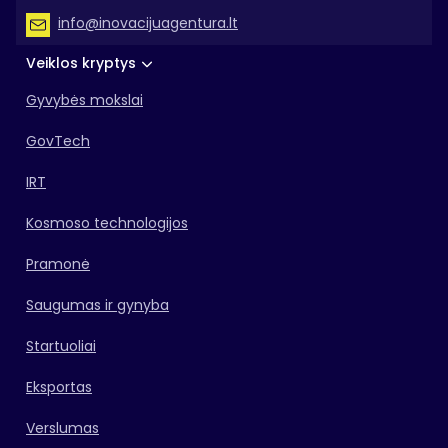
info@inovacijuagentura.lt
Veiklos kryptys
Gyvybės mokslai
GovTech
IRT
Kosmoso technologijos
Pramonė
Saugumas ir gynyba
Startuoliai
Eksportas
Verslumas