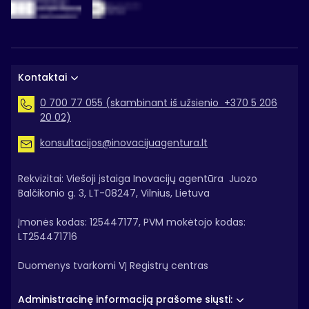
Kontaktai
0 700 77 055 (skambinant iš užsienio +370 5 206
20 02)
konsultacijos@inovacijuagentura.lt
Rekvizitai: Viešoji įstaiga Inovacijų agentūra Juozo
Balčikonio g. 3, LT-08247, Vilnius, Lietuva
Įmonės kodas: 125447177, PVM mokėtojo kodas:
LT254471716
Duomenys tvarkomi VĮ Registrų centras
Administracinę informaciją prašome siųsti: