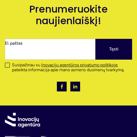
Prenumeruokite
naujienlaiškį!
El. paštas
Tęsti
Susipažinau su
Inovacijų agentūros privatumo politikoje
pateikta informacija apie mano asmens duomenų tvarkymą.