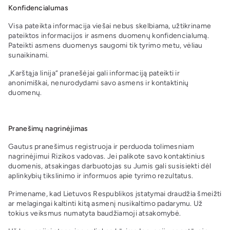
Konfidencialumas
Visa pateikta informacija viešai nebus skelbiama, užtikriname
pateiktos informacijos ir asmens duomenų konfidencialumą.
Pateikti asmens duomenys saugomi tik tyrimo metu, vėliau
sunaikinami.
„Karštąja linija“ pranešėjai gali informaciją pateikti ir
anonimiškai, nenurodydami savo asmens ir kontaktinių
duomenų.
Pranešimų nagrinėjimas
Gautus pranešimus registruoja ir perduoda tolimesniam
nagrinėjimui Rizikos vadovas. Jei palikote savo kontaktinius
duomenis, atsakingas darbuotojas su Jumis gali susisiekti dėl
aplinkybių tikslinimo ir informuos apie tyrimo rezultatus.
Primename, kad Lietuvos Respublikos įstatymai draudžia šmeižti
ar melagingai kaltinti kitą asmenį nusikaltimo padarymu. Už
tokius veiksmus numatyta baudžiamoji atsakomybė.