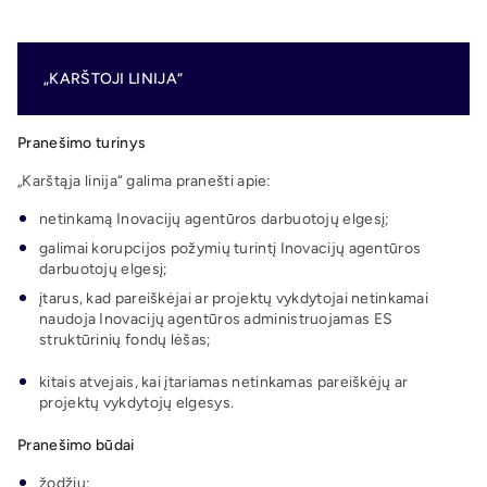
„KARŠTOJI LINIJA“
Pranešimo turinys
„Karštąja linija“ galima pranešti apie:
netinkamą Inovacijų agentūros darbuotojų elgesį;
galimai korupcijos požymių turintį Inovacijų agentūros
darbuotojų elgesį;
įtarus, kad pareiškėjai ar projektų vykdytojai netinkamai
naudoja Inovacijų agentūros administruojamas ES
struktūrinių fondų lėšas;
kitais atvejais, kai įtariamas netinkamas pareiškėjų ar
projektų vykdytojų elgesys.
Pranešimo būdai
žodžiu;