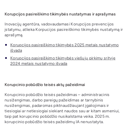
Korupcijos pasireiškimo tikimybės nustatymas ir aprašymas
Inovacijų agentūra, vadovaudamasi Korupcijos prevencijos
įstatymu, atlieka Korpucijos pasireiškimo tikimybės nustatymą ir
aprašymą.
Korupcijos pasireiškimo tikimybės 2025 metais nustatymo
išvada
Korupcijos pasireiškimo tikimybės viešųjų pirkimų srityje
2024 metais nustatymo išvada
Korupcinio pobūdžio teisės aktų pažeidimai
Korupcinio pobūdžio teisės pažeidimas – administracinis
nusižengimas, darbo pareigų pažeidimas ar tarnybinis
nusižengimas, padaromas piktnaudžiaujant įgaliojimais ir
tiesiogiai ar netiesiogiai siekiant naudos sau ar kitam asmeniui,
taip pat korupcinio pobūdžio nusikalstama veika. 2025 m.
korupcinio pobūdžio teisės pažeidimų IA nenustatyta.