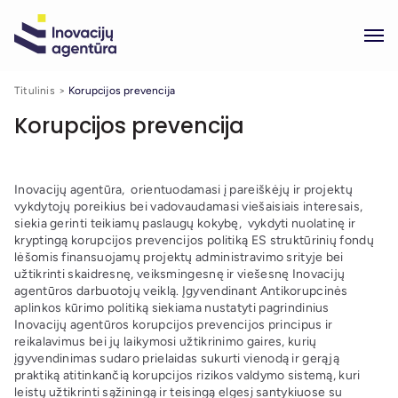
Titulinis
Korupcijos prevencija
Korupcijos prevencija
Inovacijų agentūra, orientuodamasi į pareiškėjų ir projektų
vykdytojų poreikius bei vadovaudamasi viešaisiais interesais,
siekia gerinti teikiamų paslaugų kokybę, vykdyti nuolatinę ir
kryptingą korupcijos prevencijos politiką ES struktūrinių fondų
lėšomis finansuojamų projektų administravimo srityje bei
užtikrinti skaidresnę, veiksmingesnę ir viešesnę Inovacijų
agentūros darbuotojų veiklą. Įgyvendinant Antikorupcinės
aplinkos kūrimo politiką siekiama nustatyti pagrindinius
Inovacijų agentūros korupcijos prevencijos principus ir
reikalavimus bei jų laikymosi užtikrinimo gaires, kurių
įgyvendinimas sudaro prielaidas sukurti vienodą ir gerąją
praktiką atitinkančią korupcijos rizikos valdymo sistemą, kuri
leistų užtikrinti sąžiningą ir teisingą elgesį santykiuose su