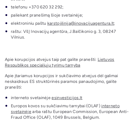
telefonu +370 620 32 292;
paliekant pranešimą šioje svetainėje;
elektroniniu paštu
karstojilinija@inovacijuagentura.lt
;
raštu: VšĮ Inovacijų agentūra, J.Balčikonio g. 3, 08247
Vilnius.
Apie korupcijos atvejus taip pat galite pranešti:
Lietuvos
Respublikos specialiųjų tyrimų tarnyba
Apie įtariamus korupcijos ir sukčiavimo atvejus dėl galimai
neskaidraus ES struktūrinės paramos panaudojimo, galite
pranešti:
interneto svetainėje
esinvesticijos.lt
Europos kovos su sukčiavimu tarnybai (OLAF)
interneto
svetainėje
arba raštu European Commission, European Anti-
Fraud Office (OLAF), 1049 Brussels, Belgium.