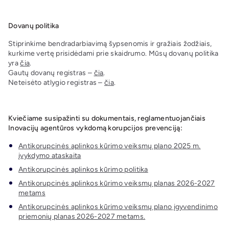
Dovanų politika
Stiprinkime bendradarbiavimą šypsenomis ir gražiais žodžiais,
kurkime vertę prisidėdami prie skaidrumo. Mūsų dovanų politika
yra
čia
.
Gautų dovanų registras –
čia
.
Neteisėto atlygio registras –
čia
.
Kviečiame susipažinti su dokumentais, reglamentuojančiais
Inovacijų agentūros vykdomą korupcijos prevenciją:
Antikorupcinės aplinkos kūrimo veiksmų plano 2025 m.
įvykdymo ataskaita
Antikorupcinės aplinkos kūrimo politika
Antikorupcinės aplinkos kūrimo veiksmų planas 2026-2027
metams
Antikorupcinės aplinkos kūrimo veiksmų plano įgyvendinimo
priemonių planas 2026-2027 metams.