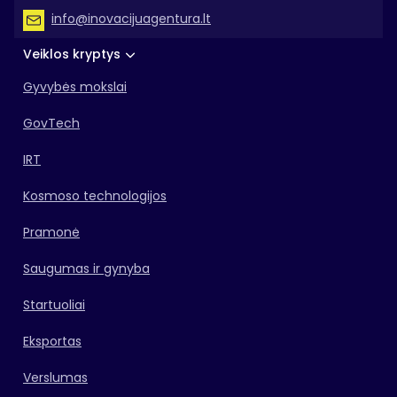
info@inovacijuagentura.lt
Veiklos kryptys
Gyvybės mokslai
GovTech
IRT
Kosmoso technologijos
Pramonė
Saugumas ir gynyba
Startuoliai
Eksportas
Verslumas