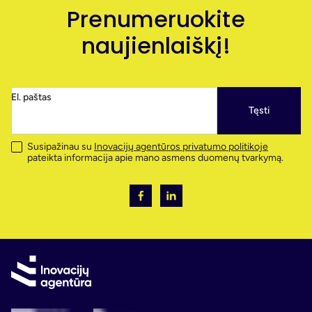
Prenumeruokite
naujienlaiškį!
El. paštas
Tęsti
Susipažinau su
Inovacijų agentūros privatumo politikoje
pateikta informacija apie mano asmens duomenų tvarkymą.