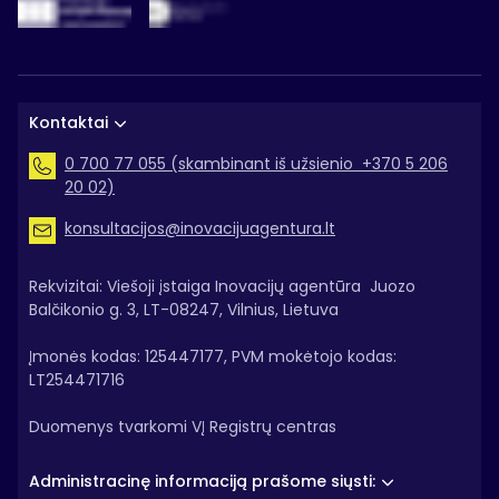
Kontaktai
0 700 77 055 (skambinant iš užsienio +370 5 206
20 02)
konsultacijos@inovacijuagentura.lt
Rekvizitai: Viešoji įstaiga Inovacijų agentūra Juozo
Balčikonio g. 3, LT-08247, Vilnius, Lietuva
Įmonės kodas: 125447177, PVM mokėtojo kodas:
LT254471716
Duomenys tvarkomi VĮ Registrų centras
Administracinę informaciją prašome siųsti: