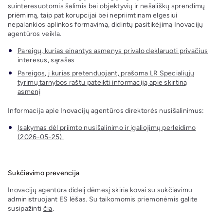
suinteresuotomis šalimis bei objektyvių ir nešališkų sprendimų
priėmimą, taip pat korupcijai bei nepriimtinam elgesiui
nepalankios aplinkos formavimą, didintų pasitikėjimą Inovacijų
agentūros veikla.
Pareigų, kurias einantys asmenys privalo deklaruoti privačius
interesus, sąrašas
Pareigos, į kurias pretenduojant, prašoma LR Specialiųjų
tyrimų tarnybos raštu pateikti informaciją apie skirtiną
asmenį
Informacija apie Inovacijų agentūros direktorės nusišalinimus:
Įsakymas dėl priimto nusišalinimo ir įgaliojimų perleidimo
(2026-05-25).
Sukčiavimo prevencija
Inovacijų agentūra didelį dėmesį skiria kovai su sukčiavimu
administruojant ES lėšas. Su taikomomis priemonėmis galite
susipažinti
čia
.