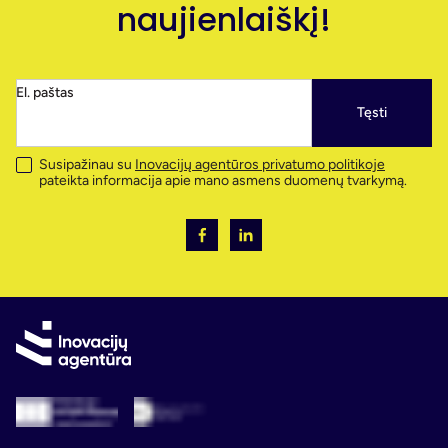
naujienlaiškį!
El. paštas
Tęsti
Susipažinau su
Inovacijų agentūros privatumo politikoje
pateikta informacija apie mano asmens duomenų tvarkymą.