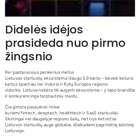
Didelės idėjos
prasideda nuo pirmo
žingsnio
Per pastaruosius penkerius metus
Lietuvos startuolių ekosistema išaugo 5,9 karto – beveik keturis
kartus sparčiau nei Vidurio ir Rytų Europos regiono
vidurkis. Lietuva nebėra tik auganti ekosistema – ji tapo brandžia
ir konkurencinga tarptautiniu mastu.
Čia gimsta pasaulinei rinkai
kuriami fintech, deeptech, healthtech ir SaaS startuoliai.
Skirtingai nei daugelyje regiono šalių, net trys ketvirčiai
Lietuvos startuolių auga globaliai, išlaikydami pagrindinę būstinę
Lietuvoje.