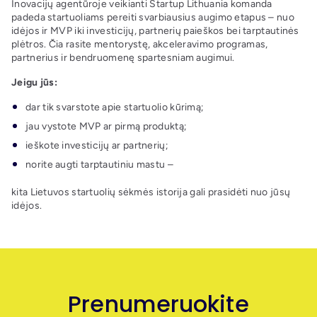
Inovacijų agentūroje veikianti Startup Lithuania komanda
padeda startuoliams pereiti svarbiausius augimo etapus – nuo
idėjos ir MVP iki investicijų, partnerių paieškos bei tarptautinės
plėtros. Čia rasite mentorystę, akceleravimo programas,
partnerius ir bendruomenę spartesniam augimui.
Jeigu jūs:
dar tik svarstote apie startuolio kūrimą;
jau vystote MVP ar pirmą produktą;
ieškote investicijų ar partnerių;
norite augti tarptautiniu mastu –
kita Lietuvos startuolių sėkmės istorija gali prasidėti nuo jūsų
idėjos.
Prenumeruokite