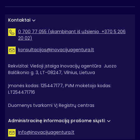
Kontaktai
0 700 77 055 (skambinant iš užsienio +370 5 206
20 02)
konsultacijos@inovacijuagentura.lt
Rekvizitai: Viešoji įstaiga Inovacijų agentūra Juozo
Balčikonio g. 3, LT-08247, Vilnius, Lietuva
Įmonės kodas: 125447177, PVM mokėtojo kodas:
LT254471716
Duomenys tvarkomi VĮ Registrų centras
Administracinę informaciją prašome siųsti:
info@inovacijuagentura.lt