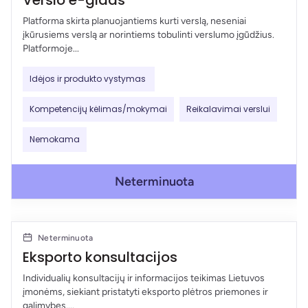
Verslo e-gidas
Platforma skirta planuojantiems kurti verslą, neseniai
įkūrusiems verslą ar norintiems tobulinti verslumo įgūdžius.
Platformoje...
Idėjos ir produkto vystymas
Kompetencijų kėlimas/mokymai
Reikalavimai verslui
Nemokama
Neterminuota
Neterminuota
Eksporto konsultacijos
Individualių konsultacijų ir informacijos teikimas Lietuvos
įmonėms, siekiant pristatyti eksporto plėtros priemones ir
galimybes....