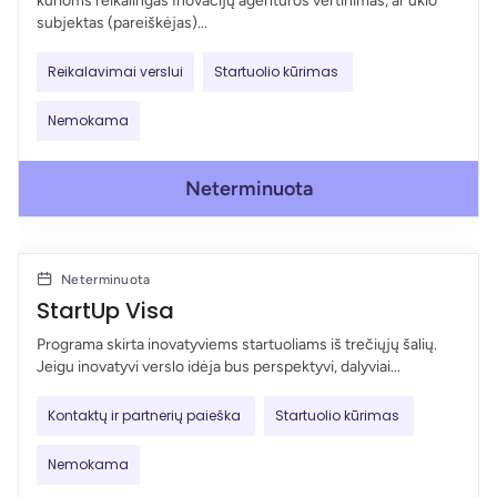
kurioms reikalingas Inovacijų agentūros vertinimas, ar ūkio
subjektas (pareiškėjas)...
Reikalavimai verslui
Startuolio kūrimas
Nemokama
Neterminuota
Neterminuota
StartUp Visa
Programa skirta inovatyviems startuoliams iš trečiųjų šalių.
Jeigu inovatyvi verslo idėja bus perspektyvi, dalyviai...
Kontaktų ir partnerių paieška
Startuolio kūrimas
Nemokama