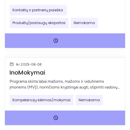
Kontaktų ir partnerių paieška
Produktų/paslaugų eksportas
Nemokama
Iki 2029-08-08
InoMokymai
Programa skirta labai mažoms, mažoms ir vidutinėms
įmonėms (MVĮ), norinčioms kryptingai augti, stiprinti vadovų...
Kompetencijų kėlimas/mokymai
Nemokama