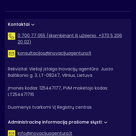
Kontaktai
0 700 77 055 (skambinant iš užsienio +370 5 206
20 02)
konsultacijos@inovacijuagentura.lt
Rekvizitai: Viešoji įstaiga Inovacijų agentūra Juozo
Balčikonio g. 3, LT-08247, Vilnius, Lietuva
Įmonės kodas: 125447177, PVM mokėtojo kodas:
LT254471716
Duomenys tvarkomi VĮ Registrų centras
Administracinę informaciją prašome siųsti:
info@inovacijuagentura.lt