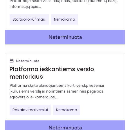
Platformoje rasite visas naujienas, startuolių duomenų bazę,
informaciją apie...
Startuolio kūrimas
Nemokama
Neterminuota
Neterminuota
Platforma ieškantiems verslo
mentoriaus
Platforma skirta planuojantiems kurti verslą, neseniai
įkūrusiems verslą ar norintiems asmeninės pagalbos
agroverslo, e-komercijos,...
Reikalavimai verslui
Nemokama
Neterminuota