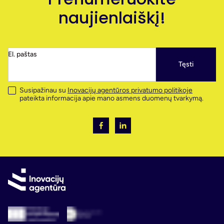
naujienlaiškį!
El. paštas
Tęsti
Susipažinau su
Inovacijų agentūros privatumo politikoje
pateikta informacija apie mano asmens duomenų tvarkymą.