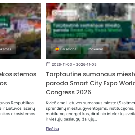
kamas
Barselona
Mokamas
2026-11-03 – 2026-11-05
 ekosistemos
Tarptautinė sumanaus miest
jos
paroda Smart City Expo Worl
Congress 2026
etuvos Respublikos
Kviečiame Lietuvos sumanaus miesto (Skaitme
ir Lietuvos lazerių
sprendimų miestui, gyventojams, institucijoms,
tonikos ekosistemos
mobilumo, energetikos, dirbtinio intelekto, svei
ir viešųjų paslaugų, žaliųjų...
Plačiau