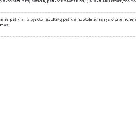
ojekto rezultatų patikra, patikros neatitikimų (jei aktualu) ištaisymo d
imas patikrai, projekto rezultatų patikra nuotolinėmis ryšio priemonėm
nimas.