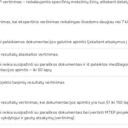
vertinimas – reikalaujantis specifinių mokslinių žinių, atliekant detalų
inimas, kai ekspertinis vertinimas reikalingas išvadoms daugiau nei 7 k
i pateikiamos dokumentacijos galutinė apimtis (įskaitant atsakymus į
 rezultatų ataskaitos vertinimas.
i reikia susipažinti su paraiškos dokumentais ir iš pateiktos medžiagos 
acijos apimtis – iki 50 lapų.
jekto tarpinių rezultatų vertinimas
 rezultatų vertinimas, kai dokumentacijos apimtis yra nuo 51 iki 150 la
i reikia susipažinti su paraiškos dokumentais bei įvertinti MTEP proje
 vykdytojui ir gautų atsakymų įvertinimą).