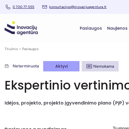
0 700 77 055
konsultacijos@inovacijuagentura.lt
Paslaugos
Naujienos
Titulinis
Paslaugos
Aktyvi
Neterminuota
Nemokama
Ekspertinio vertin
Idėjos, projekto, projekto įgyvendinimo plano (PĮP) v
Trumpas