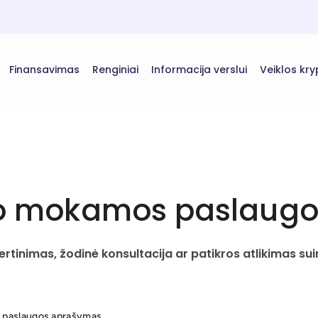
Finansavimas
Renginiai
Informacija verslui
Veiklos kry
imo mokamos paslaugo
ertinimas, žodinė konsultacija ar patikros atlikimas su
 paslaugos aprašymas