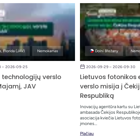
, Florida (JAV)
Nemokamas
Dolní Břežany
Nemo
 – 2026-09-25
2026-09-29 – 2026-09-30
 technologijų verslo
Lietuvos fotonikos
 Majamį, JAV
verslo misija į Čeki
Respubliką
Inovacijų agentūra kartu su Li
ambasada Čekijos Respublikoje 
asociacija kviečia Lietuvos fo
įmones...
Plačiau