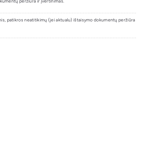
okumentų peržiūra ir įvertinimas.
is, patikros neatitikimų (jei aktualu) ištaisymo dokumentų peržiūra