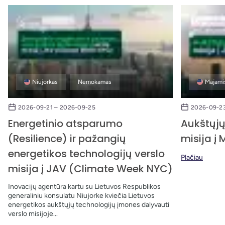
Niujorkas
Nemokamas
Majamis
2026-09-21 – 2026-09-25
2026-09-23
Energetinio atsparumo
Aukštųjų
(Resilience) ir pažangių
misija į
energetikos technologijų verslo
Plačiau
misija į JAV (Climate Week NYC)
Inovacijų agentūra kartu su Lietuvos Respublikos
generaliniu konsulatu Niujorke kviečia Lietuvos
energetikos aukštųjų technologijų įmones dalyvauti
verslo misijoje...