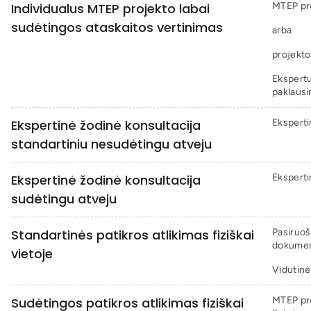
Individualus MTEP projekto labai
MTEP pro
sudėtingos ataskaitos vertinimas
arba
projekto
Ekspertu
paklausi
Ekspertinė žodinė konsultacija
Eksperti
standartiniu nesudėtingu atveju
Ekspertinė žodinė konsultacija
Eksperti
sudėtingu atveju
Standartinės patikros atlikimas fiziškai
Pasiruoši
dokument
vietoje
Vidutinė
Sudėtingos patikros atlikimas fiziškai
MTEP pro