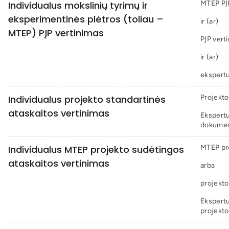
Individualus mokslinių tyrimų ir
MTEP PĮP 
eksperimentinės plėtros (toliau –
ir (ar)
MTEP) PĮP vertinimas
PĮP vert
ir (ar)
ekspertu
Individualus projekto standartinės
Projekto
ataskaitos vertinimas
Ekspertu
dokument
Individualus MTEP projekto sudėtingos
MTEP pro
ataskaitos vertinimas
arba
projekto
Ekspertu
projekto