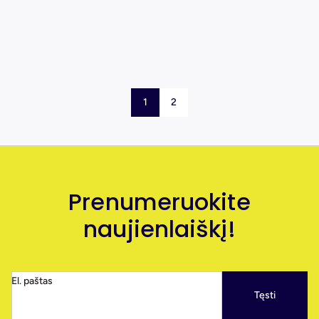
1
2
Prenumeruokite
naujienlaiškį!
El. paštas
Tęsti