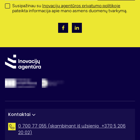
Susipažinau su
Inovacijų agentūros privatumo politikoje
pateikta informacija apie mano asmens duomenų tvarkymą.
Kontaktai
0 700 77 055 (skambinant iš užsienio +370 5 206
20 02)