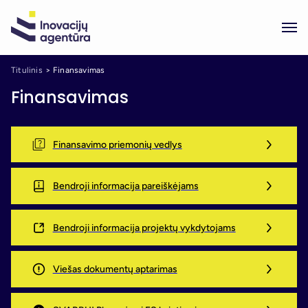
Titulinis
Finansavimas
Finansavimas
Finansavimo priemonių vedlys
Bendroji informacija pareiškėjams
Bendroji informacija projektų vykdytojams
Viešas dokumentų aptarimas