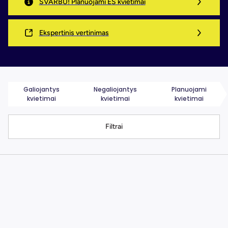
SVARBU! Planuojami ES kvietimai
Ekspertinis vertinimas
Galiojantys
Negaliojantys
Planuojami
kvietimai
kvietimai
kvietimai
Filtrai
Iki 2026-08-10
,,PRECISEU“ inovacijų paramos
programos laimėtų bendrų
tarpregioninių projektų nacionalinis