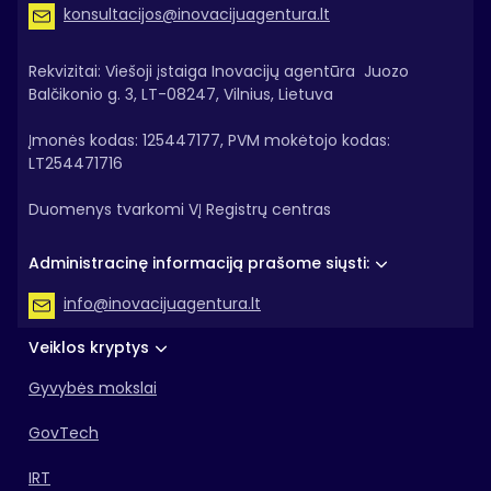
konsultacijos@inovacijuagentura.lt
Rekvizitai: Viešoji įstaiga Inovacijų agentūra Juozo
Balčikonio g. 3, LT-08247, Vilnius, Lietuva
Įmonės kodas: 125447177, PVM mokėtojo kodas:
LT254471716
Duomenys tvarkomi VĮ Registrų centras
Administracinę informaciją prašome siųsti:
info@inovacijuagentura.lt
Veiklos kryptys
Gyvybės mokslai
GovTech
IRT