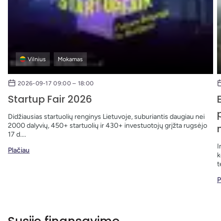
Vilnius
Mokamas
2026-09-17 09:00 – 18:00
Startup Fair 2026
Didžiausias startuolių renginys Lietuvoje, suburiantis daugiau nei
2000 dalyvių, 450+ startuolių ir 430+ investuotojų grįžta rugsėjo
17 d....
I
Plačiau
k
t
P