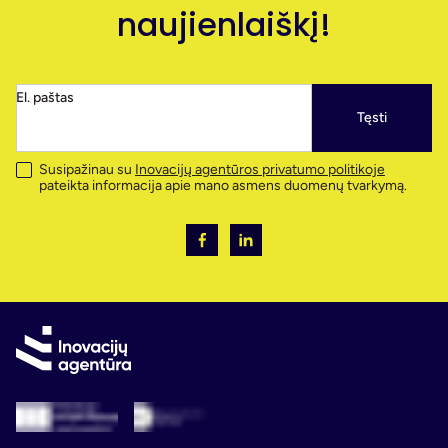
naujienlaiškį!
El. paštas
Tęsti
Susipažinau su
Inovacijų agentūros privatumo politikoje
pateikta informacija apie mano asmens duomenų tvarkymą.