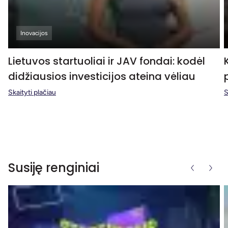
Inovacijos
Lietuvos startuoliai ir JAV fondai: kodėl
didžiausios investicijos ateina vėliau
Skaityti plačiau
S
Susiję renginiai