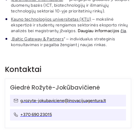
duomenų bazės (ICT, biotechnologijų ir išmaniųjų
technologijų sektoriai 10-yje prioritetinių rinkų).
Kauno technologijos universitetas (KTU)
– mokslinė
ekspertizė ir studentų rengiamos sektorinės eksporto rinkų
analizės bei magistrantų įžvalgos.
Daugiau informacijos
čia
.
„
Baltic Gateway & Partners
“ – individualus strateginis
konsultavimas ir pagalba žengiant į naujas rinkas.
Kontaktai
Giedrė Rožytė-Jokūbavičienė
g.rozyte-jokubaviciene@inovacijuagentura.lt
+370 690 23015