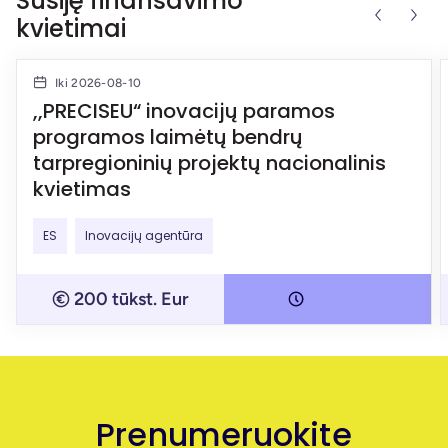
Susiję finansavimo
kvietimai
Iki 2026-08-10
,,PRECISEU“ inovacijų paramos
programos laimėtų bendrų
tarpregioninių projektų nacionalinis
kvietimas
ES
Inovacijų agentūra
200 tūkst. Eur
Prenumeruokite