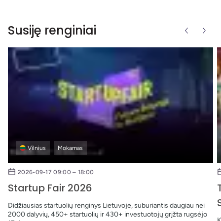
Susiję renginiai
Vilnius
Mokamas
2026-09-17 09:00 – 18:00
Startup Fair 2026
Didžiausias startuolių renginys Lietuvoje, suburiantis daugiau nei
2000 dalyvių, 450+ startuolių ir 430+ investuotojų grįžta rugsėjo
K