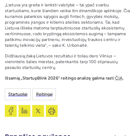
„Lietuva yra greita ir lanksti valstybė – tai ypač svarbu
startuoliams, kurie šiandien veikia itin dinamiškoje aplinkoje. Čia
kuriamos palankios sąlygos augti fintech, gyvybės mokslų,
programinės įrangos ir kitiems ateities sektoriams. Tai, kad
Lietuva išlieka matoma tarptautiniuose startuolių ekosistemų
vertinimuose, rodo kryptingą ekosistemos augimą – tampame
patikimu inovacijų partneriu, investuotojų traukos centru ir
talentų telkimo vieta“, – sako K. Urbonaitė.
Didžiausią įtaką Lietuvos rezultatui ir toliau daro Vilnius –
vienintelis šalies miestas, patenkantis tarp 100 stipriausių
pasaulio startuolių centrų.
Išsamią „StartupBlink 2026“ reitingo analizę galima rasti
ČIA
.
Startuoliai
Reitingai