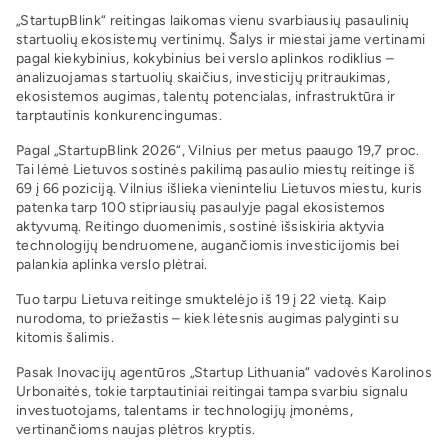
„StartupBlink“ reitingas laikomas vienu svarbiausių pasaulinių
startuolių ekosistemų vertinimų. Šalys ir miestai jame vertinami
pagal kiekybinius, kokybinius bei verslo aplinkos rodiklius –
analizuojamas startuolių skaičius, investicijų pritraukimas,
ekosistemos augimas, talentų potencialas, infrastruktūra ir
tarptautinis konkurencingumas.
Pagal „StartupBlink 2026“, Vilnius per metus paaugo 19,7 proc.
Tai lėmė Lietuvos sostinės pakilimą pasaulio miestų reitinge iš
69 į 66 poziciją. Vilnius išlieka vieninteliu Lietuvos miestu, kuris
patenka tarp 100 stipriausių pasaulyje pagal ekosistemos
aktyvumą. Reitingo duomenimis, sostinė išsiskiria aktyvia
technologijų bendruomene, augančiomis investicijomis bei
palankia aplinka verslo plėtrai.
Tuo tarpu Lietuva reitinge smuktelėjo iš 19 į 22 vietą. Kaip
nurodoma, to priežastis – kiek lėtesnis augimas palyginti su
kitomis šalimis.
Pasak Inovacijų agentūros „Startup Lithuania“ vadovės Karolinos
Urbonaitės, tokie tarptautiniai reitingai tampa svarbiu signalu
investuotojams, talentams ir technologijų įmonėms,
vertinančioms naujas plėtros kryptis.