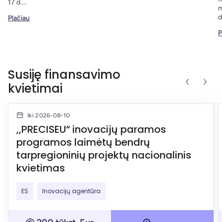
17 d....
m
d
Plačiau
P
Susiję finansavimo
kvietimai
Iki 2026-08-10
,,PRECISEU“ inovacijų paramos
programos laimėtų bendrų
tarpregioninių projektų nacionalinis
kvietimas
ES
Inovacijų agentūra