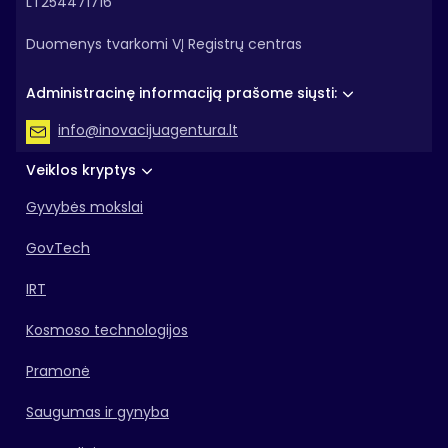
LT254471716
Duomenys tvarkomi VĮ Registrų centras
Administracinę informaciją prašome siųsti:
info@inovacijuagentura.lt
Veiklos kryptys
Gyvybės mokslai
GovTech
IRT
Kosmoso technologijos
Pramonė
Saugumas ir gynyba