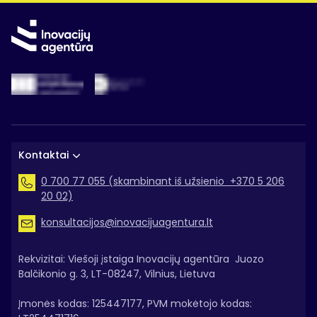
Kontaktai
0 700 77 055 (skambinant iš užsienio +370 5 206
20 02)
konsultacijos@inovacijuagentura.lt
Rekvizitai: Viešoji įstaiga Inovacijų agentūra Juozo
Balčikonio g. 3, LT-08247, Vilnius, Lietuva
Įmonės kodas: 125447177, PVM mokėtojo kodas: