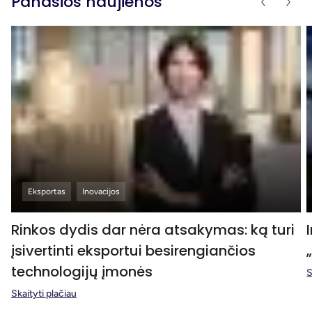
Panašios naujienos
Eksportas
Inovacijos
Rinkos dydis dar nėra atsakymas: ką turi
įsivertinti eksportui besirengiančios
technologijų įmonės
S
Skaityti plačiau