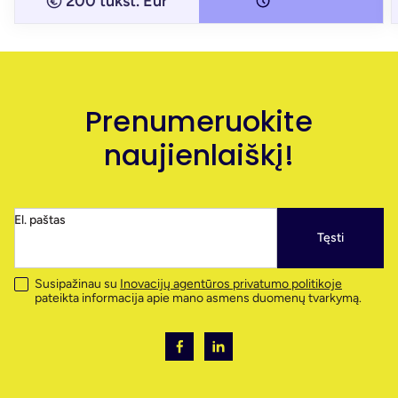
200 tūkst. Eur
Prenumeruokite
naujienlaiškį!
El. paštas
Tęsti
Susipažinau su
Inovacijų agentūros privatumo politikoje
pateikta informacija apie mano asmens duomenų tvarkymą.