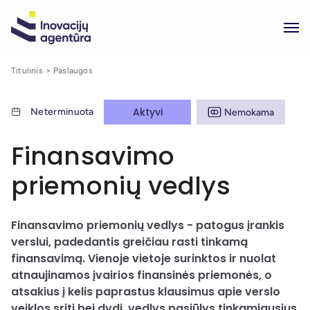
Titulinis
Paslaugos
Aktyvi
Neterminuota
Nemokama
Finansavimo
priemonių vedlys
Finansavimo priemonių vedlys - patogus įrankis
verslui, padedantis greičiau rasti tinkamą
finansavimą. Vienoje vietoje surinktos ir nuolat
atnaujinamos įvairios finansinės priemonės, o
atsakius į kelis paprastus klausimus apie verslo
veiklos sritį bei dydį, vedlys pasiūlys tinkamiausius