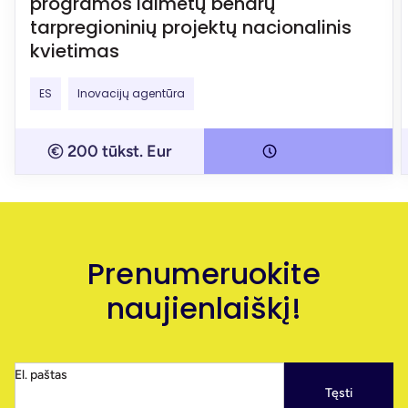
programos laimėtų bendrų
tarpregioninių projektų nacionalinis
kvietimas
ES
Inovacijų agentūra
200 tūkst. Eur
Prenumeruokite
naujienlaiškį!
El. paštas
Tęsti