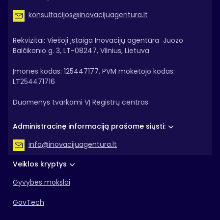
konsultacijos@inovacijuagentura.lt
Rekvizitai: Viešoji įstaiga Inovacijų agentūra Juozo
Balčikonio g. 3, LT-08247, Vilnius, Lietuva
Įmonės kodas: 125447177, PVM mokėtojo kodas:
LT254471716
Duomenys tvarkomi VĮ Registrų centras
Administracinę informaciją prašome siųsti:
info@inovacijuagentura.lt
Veiklos kryptys
Gyvybės mokslai
GovTech