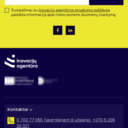
Susipažinau su
Inovacijų agentūros privatumo politikoje
pateikta informacija apie mano asmens duomenų tvarkymą.
Kontaktai
0 700 77 055 (skambinant iš užsienio +370 5 206
20 02)