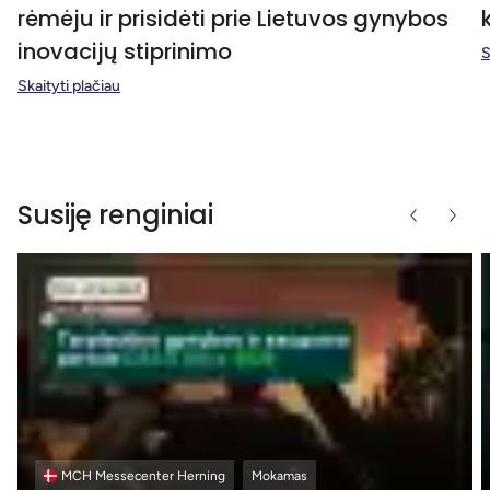
rėmėju ir prisidėti prie Lietuvos gynybos
inovacijų stiprinimo
S
Skaityti plačiau
Susiję renginiai
MCH Messecenter Herning
Mokamas