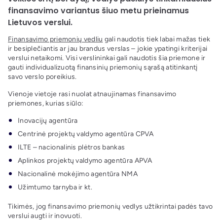
finansavimo variantus šiuo metu prieinamus
Lietuvos verslui.
Finansavimo priemonių vedliu
gali naudotis tiek labai mažas tiek
ir besiplečiantis ar jau brandus verslas – jokie ypatingi kriterijai
verslui netaikomi. Visi verslininkai gali naudotis šia priemone ir
gauti individualizuotą finansinių priemonių sąrašą atitinkantį
savo verslo poreikius.
Vienoje vietoje rasi nuolat atnaujinamas finansavimo
priemones, kurias siūlo:
Inovacijų agentūra
Centrinė projektų valdymo agentūra CPVA
ILTE – nacionalinis plėtros bankas
Aplinkos projektų valdymo agentūra APVA
Nacionalinė mokėjimo agentūra NMA
Užimtumo tarnyba ir kt.
Tikimės, jog finansavimo priemonių vedlys užtikrintai padės tavo
verslui augti ir inovuoti.