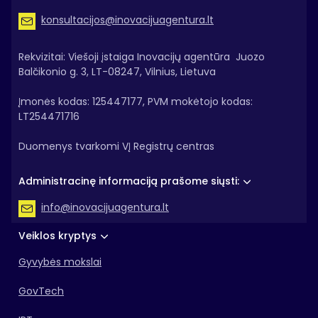
konsultacijos@inovacijuagentura.lt
Rekvizitai: Viešoji įstaiga Inovacijų agentūra Juozo
Balčikonio g. 3, LT-08247, Vilnius, Lietuva
Įmonės kodas: 125447177, PVM mokėtojo kodas:
LT254471716
Duomenys tvarkomi VĮ Registrų centras
Administracinę informaciją prašome siųsti:
info@inovacijuagentura.lt
Veiklos kryptys
Gyvybės mokslai
GovTech