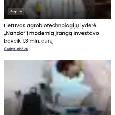
Augimas
Lietuvos agrobiotechnologijų lyderė
„Nando“ į modernią įrangą investavo
beveik 1,3 mln. eurų
Skaityti plačiau