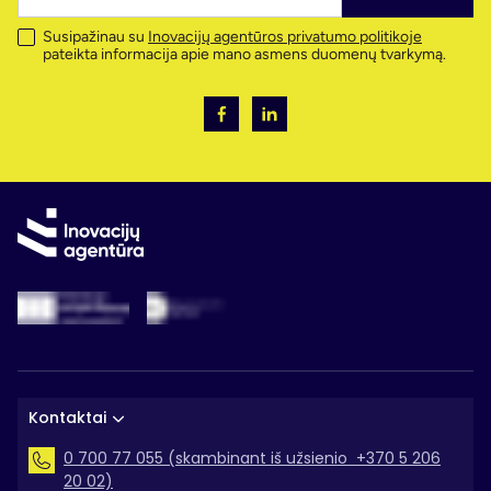
Susipažinau su
Inovacijų agentūros privatumo politikoje
pateikta informacija apie mano asmens duomenų tvarkymą.
Kontaktai
0 700 77 055 (skambinant iš užsienio +370 5 206
20 02)