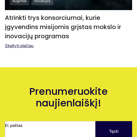
Augimas
Inovacijos
Atrinkti trys konsorciumai, kurie
įgyvendins misijomis grįstas mokslo ir
inovacijų programas
Skaityti plačiau
Prenumeruokite
naujienlaiškį!
El. paštas
Tęsti