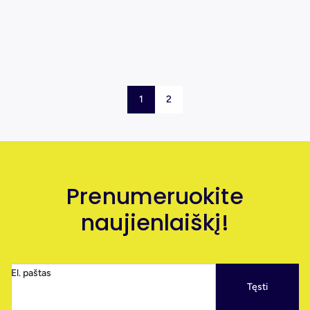
1
2
Prenumeruokite
naujienlaiškį!
El. paštas
Tęsti