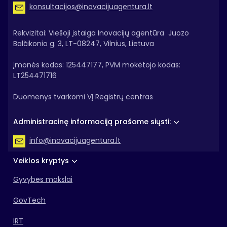
konsultacijos@inovacijuagentura.lt
Rekvizitai: Viešoji įstaiga Inovacijų agentūra Juozo
Balčikonio g. 3, LT-08247, Vilnius, Lietuva
Įmonės kodas: 125447177, PVM mokėtojo kodas:
LT254471716
Duomenys tvarkomi VĮ Registrų centras
Administracinę informaciją prašome siųsti:
info@inovacijuagentura.lt
Veiklos kryptys
Gyvybės mokslai
GovTech
IRT