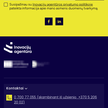
Susipažinau su
Inovacijų agentūros privatumo politikoje
pateikta informacija apie mano asmens duomenų tvarkymą.
Kontaktai
0 700 77 055 (skambinant iš užsienio +370 5 206
20 02)