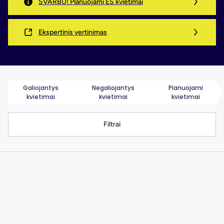
SVARBU! Planuojami ES kvietimai
Ekspertinis vertinimas
Galiojantys
Negaliojantys
Planuojami
kvietimai
kvietimai
kvietimai
Filtrai
Iki 2026-08-10
,,PRECISEU“ inovacijų paramos
programos laimėtų bendrų
tarpregioninių projektų nacionalinis