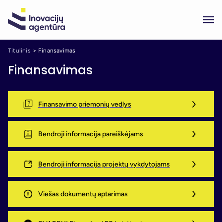
Titulinis
Finansavimas
Finansavimas
Finansavimo priemonių vedlys
Bendroji informacija pareiškėjams
Bendroji informacija projektų vykdytojams
Viešas dokumentų aptarimas