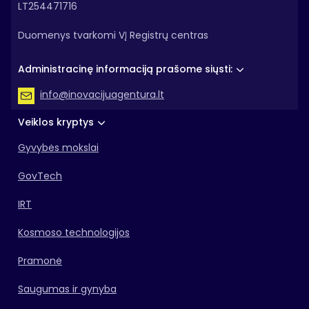
LT254471716
Duomenys tvarkomi VĮ Registrų centras
Administracinę informaciją prašome siųsti:
info@inovacijuagentura.lt
Veiklos kryptys
Gyvybės mokslai
GovTech
IRT
Kosmoso technologijos
Pramonė
Saugumas ir gynyba