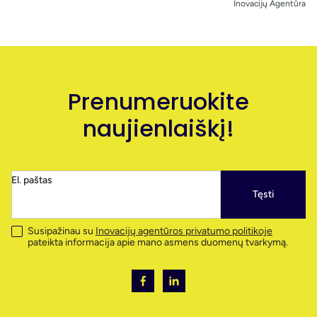
Inovacijų Agentūra
Prenumeruokite
naujienlaiškį!
El. paštas
Tęsti
Susipažinau su
Inovacijų agentūros privatumo politikoje
pateikta informacija apie mano asmens duomenų tvarkymą.