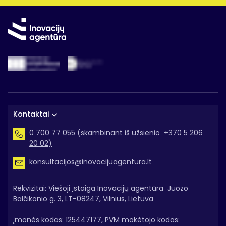
Kontaktai
0 700 77 055 (skambinant iš užsienio +370 5 206
20 02)
konsultacijos@inovacijuagentura.lt
Rekvizitai: Viešoji įstaiga Inovacijų agentūra Juozo
Balčikonio g. 3, LT-08247, Vilnius, Lietuva
Įmonės kodas: 125447177, PVM mokėtojo kodas: