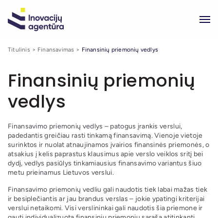
Titulinis
Finansavimas
Finansinių priemonių vedlys
Finansinių priemonių
vedlys
Finansavimo priemonių vedlys – patogus įrankis verslui,
padedantis greičiau rasti tinkamą finansavimą. Vienoje vietoje
surinktos ir nuolat atnaujinamos įvairios finansinės priemonės, o
atsakius į kelis paprastus klausimus apie verslo veiklos sritį bei
dydį, vedlys pasiūlys tinkamiausius finansavimo variantus šiuo
metu prieinamus Lietuvos verslui.
Finansavimo priemonių vedliu gali naudotis tiek labai mažas tiek
ir besiplečiantis ar jau brandus verslas – jokie ypatingi kriterijai
verslui netaikomi. Visi verslininkai gali naudotis šia priemone ir
gauti individualizuotą finansinių priemonių sąrašą atitinkantį