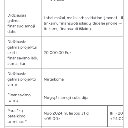
Didžiausia
Labai mažai, mažai arba vidutinei įmonei – iki
galima
tinkamų finansuoti išlaidų didelei įmonei – ik
finansuojamoji
tinkamų finansuoti išlaidų.
dalis
Didžiausia
galima projektui
skirti
20 000,00 Eur
finansavimo lėšų
suma, Eur
Didžiausia
galima projekto
Netaikoma
vertė
Finansavimo
Negrąžinamoji subsidija
forma
Paraiškų
Nuo 2024 m. liepos 31 d.
Iki <2024
pateikimo
<09:00>
<24:00>
terminas *