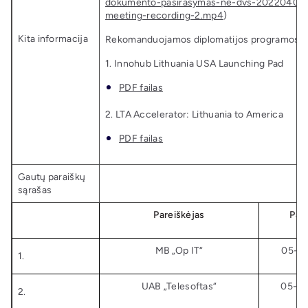
dokumento-pasirasymas-ne-dvs-20220407
meeting-recording-2.mp4
)
Kita informacija
Rekomanduojamos diplomatijos programos:
1. Innohub Lithuania USA Launching Pad
PDF failas
2. LTA Accelerator: Lithuania to America
PDF failas
Gautų paraiškų
sąrašas
Pareiškėjas
Par
MB „Op IT“
05-07
1.
UAB „Telesoftas“
05-07
2.