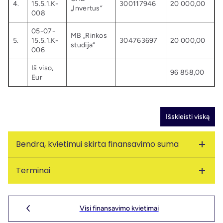
4.
15.5.1.K-
300117946
20 000,00
„Invertus“
008
05-07-
MB „Rinkos
5.
15.5.1.K-
304763697
20 000,00
studija“
006
Iš viso,
96 858,00
Eur
Išskleisti viską
Bendra, kvietimui skirta finansavimo suma
Terminai
240000 Eur
Kvietimas galioja nuo:
2024-07-31 09:00:00
PĮP gali būti teikiami iki:
2024-09-04 23:59:00
Visi finansavimo kvietimai