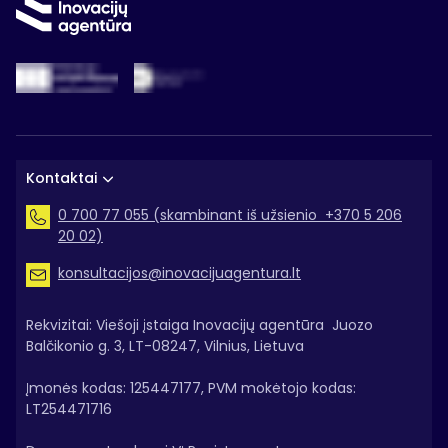
Kontaktai
0 700 77 055 (skambinant iš užsienio +370 5 206
20 02)
konsultacijos@inovacijuagentura.lt
Rekvizitai: Viešoji įstaiga Inovacijų agentūra Juozo
Balčikonio g. 3, LT-08247, Vilnius, Lietuva
Įmonės kodas: 125447177, PVM mokėtojo kodas:
LT254471716