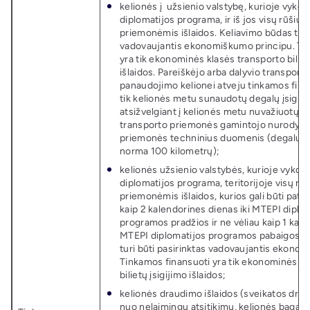
kelionės į užsienio valstybę, kurioje vyk
diplomatijos programa, ir iš jos visų rūšių 
priemonėmis išlaidos. Keliavimo būdas turi 
vadovaujantis ekonomiškumo principu. Ti
yra tik ekonominės klasės transporto biliet
išlaidos. Pareiškėjo arba dalyvio transpor
panaudojimo kelionei atveju tinkamos finan
tik kelionės metu sunaudotų degalų įsigijim
atsižvelgiant į kelionės metu nuvažiuotų ki
transporto priemonės gamintojo nurodytu
priemonės techninius duomenis (degalų 
norma 100 kilometrų);
kelionės užsienio valstybės, kurioje vykd
diplomatijos programa, teritorijoje visų rū
priemonėmis išlaidos, kurios gali būti pati
kaip 2 kalendorines dienas iki MTEPI diplo
programos pradžios ir ne vėliau kaip 1 kal
MTEPI diplomatijos programos pabaigos. 
turi būti pasirinktas vadovaujantis ekono
Tinkamos finansuoti yra tik ekonominės kl
bilietų įsigijimo išlaidos;
kelionės draudimo išlaidos (sveikatos dra
nuo nelaimingų atsitikimų, kelionės bagaž