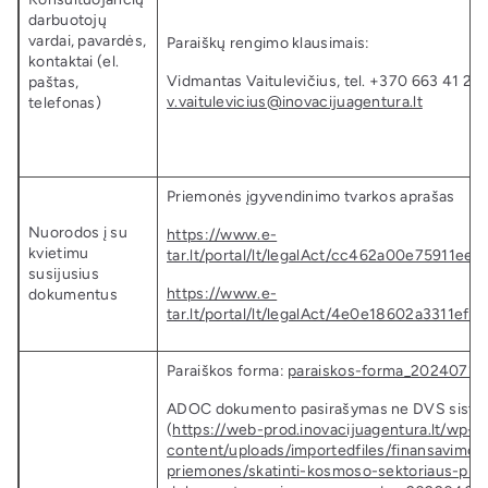
darbuotojų
vardai, pavardės,
Paraiškų rengimo klausimais:
kontaktai (el.
Vidmantas Vaitulevičius, tel. +370 663 41 270,
paštas,
v.vaitulevicius@inovacijuagentura.lt
telefonas)
Priemonės įgyvendinimo tvarkos aprašas
Nuorodos į su
https://www.e-
kvietimu
tar.lt/portal/lt/legalAct/cc462a00e75911ee
susijusius
https://www.e-
dokumentus
tar.lt/portal/lt/legalAct/4e0e18602a3311e
Paraiškos forma:
paraiskos-forma_20240710.
ADOC dokumento pasirašymas ne DVS siste
(
https://web-prod.inovacijuagentura.lt/wp-
content/uploads/importedfiles/finansavimo-
priemones/skatinti-kosmoso-sektoriaus-plet