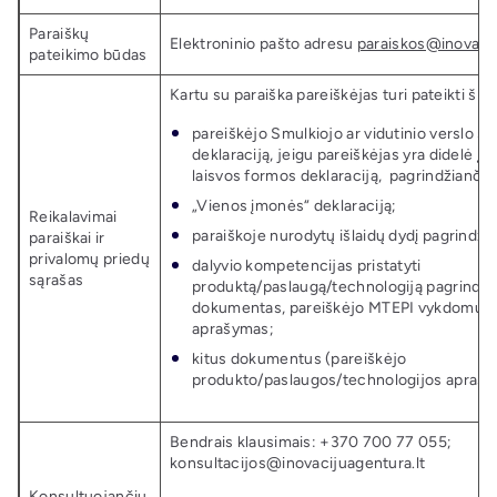
Paraiškų
Elektroninio pašto adresu
paraiskos@inovacij
pateikimo būdas
Kartu su paraiška pareiškėjas turi pateikti š
pareiškėjo Smulkiojo ar vidutinio verslo s
deklaraciją, jeigu pareiškėjas yra didelė įmo
laisvos formos deklaraciją, pagrindžiančią
„Vienos įmonės“ deklaraciją;
Reikalavimai
paraiškoje nurodytų išlaidų dydį pagrindž
paraiškai ir
privalomų priedų
dalyvio kompetencijas pristatyti
sąrašas
produktą/paslaugą/technologiją pagrindži
dokumentas, pareiškėjo MTEPI vykdomų/v
aprašymas;
kitus dokumentus (pareiškėjo
produkto/paslaugos/technologijos aprašym
Bendrais klausimais: +370 700 77 055;
konsultacijos@inovacijuagentura.lt
Konsultuojančių