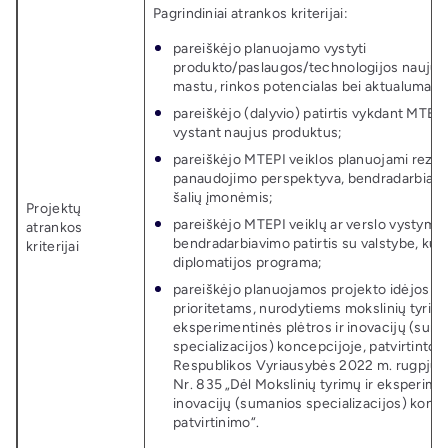
Pagrindiniai atrankos kriterijai:
pareiškėjo planuojamo vystyti
produkto/paslaugos/technologijos naujuma
mastu, rinkos potencialas bei aktualumas;
pareiškėjo (dalyvio) patirtis vykdant MTEPI
vystant naujus produktus;
pareiškėjo MTEPI veiklos planuojami rezulta
panaudojimo perspektyva, bendradarbiauja
šalių įmonėmis;
Projektų
pareiškėjo MTEPI veiklų ar verslo vystymo
atrankos
bendradarbiavimo patirtis su valstybe, kur
kriterijai
diplomatijos programa;
pareiškėjo planuojamos projekto idėjos ati
prioritetams, nurodytiems mokslinių tyrimų
eksperimentinės plėtros ir inovacijų (sum
specializacijos) koncepcijoje, patvirtintoj
Respublikos Vyriausybės 2022 m. rugpjūči
Nr. 835 „Dėl Mokslinių tyrimų ir eksperimen
inovacijų (sumanios specializacijos) konc
patvirtinimo“.