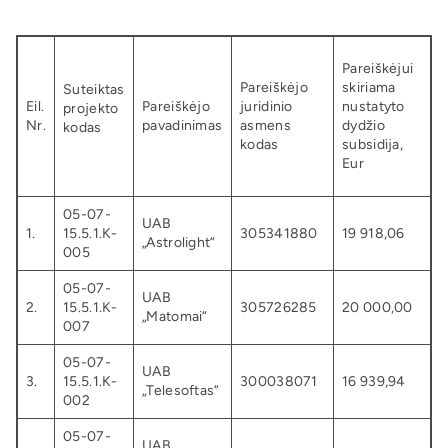
Pareiškėjui
Pareiškėjo
skiriama
Suteiktas
Eil.
Pareiškėjo
juridinio
nustatyto
projekto
Nr.
pavadinimas
asmens
dydžio
kodas
kodas
subsidija,
Eur
05-07-
UAB
1.
15.5.1.K-
305341880
19 918,06
„Astrolight“
005
05-07-
UAB
2.
15.5.1.K-
305726285
20 000,00
„Matomai“
007
05-07-
UAB
3.
15.5.1.K-
300038071
16 939,94
„Telesoftas“
002
05-07-
UAB