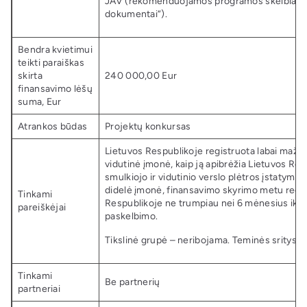
JAV (rekomenduojamos programos skelbiamos 
dokumentai“).
Bendra kvietimui
teikti paraiškas
skirta
240 000,00 Eur
finansavimo lėšų
suma, Eur
Atrankos būdas
Projektų konkursas
Lietuvos Respublikoje registruota labai maža
vidutinė įmonė, kaip ją apibrėžia Lietuvos Re
smulkiojo ir vidutinio verslo plėtros įstatymo 3
didelė įmonė, finansavimo skyrimo metu regis
Tinkami
Respublikoje ne trumpiau nei 6 mėnesius iki 
pareiškėjai
paskelbimo.
Tikslinė grupė – neribojama. Teminės sritys –
Tinkami
Be partnerių
partneriai