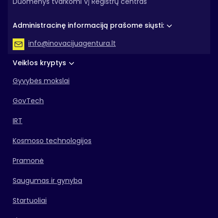
Duomenys tvarkomi VĮ Registrų centras
Administracinę informaciją prašome siųsti:
info@inovacijuagentura.lt
Veiklos kryptys
Gyvybės mokslai
GovTech
IRT
Kosmoso technologijos
Pramonė
Saugumas ir gynyba
Startuoliai