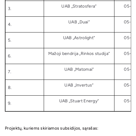
UAB „Stratosfera“
05-07
3.
UAB „Duai“
05-07
4.
UAB „Astrolight“
05-07
5.
Mažoji bendrija „Rinkos studija“
05-07
6.
UAB „Matomai“
05-07
7.
UAB „Invertus“
05-07
8.
UAB „Stuart Energy“
05-07
9.
Projektų, kuriems skiriamos subsidijos, sąrašas: