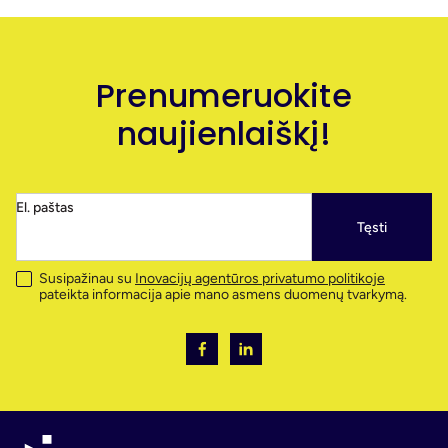
Prenumeruokite
naujienlaiškį!
El. paštas
Tęsti
Susipažinau su
Inovacijų agentūros privatumo politikoje
pateikta informacija apie mano asmens duomenų tvarkymą.