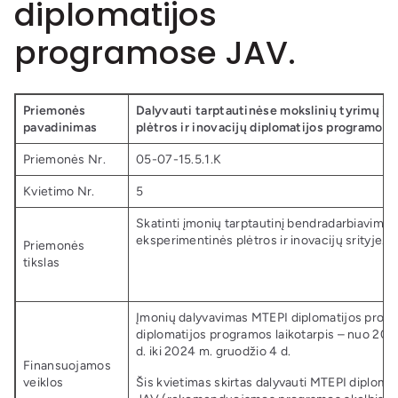
diplomatijos
programose JAV.
Priemonės
Dalyvauti tarptautinėse mokslinių tyrimų ir
pavadinimas
plėtros ir inovacijų diplomatijos programose
Priemonės Nr.
05-07-15.5.1.K
Kvietimo Nr.
5
Skatinti įmonių tarptautinį bendradarbiavimą 
eksperimentinės plėtros ir inovacijų srityje.
Priemonės
tikslas
Įmonių dalyvavimas MTEPI diplomatijos prog
diplomatijos programos laikotarpis – nuo 202
d. iki 2024 m. gruodžio 4 d.
Finansuojamos
veiklos
Šis kvietimas skirtas dalyvauti MTEPI diploma