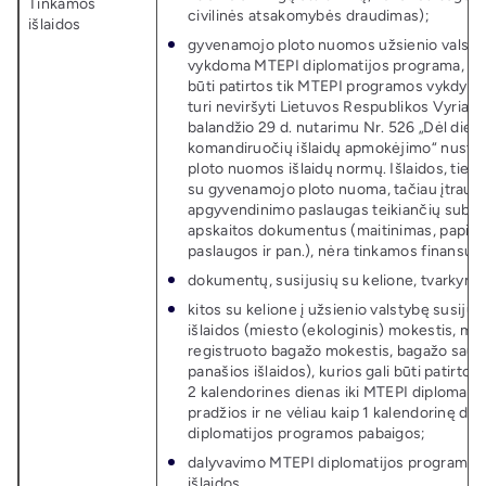
Tinkamos
civilinės atsakomybės draudimas);
išlaidos
gyvenamojo ploto nuomos užsienio valstyb
vykdoma MTEPI diplomatijos programa, išlai
būti patirtos tik MTEPI programos vykdymo
turi neviršyti Lietuvos Respublikos Vyria
balandžio 29 d. nutarimu Nr. 526 „Dėl dienpi
komandiruočių išlaidų apmokėjimo“ nusta
ploto nuomos išlaidų normų. Išlaidos, tiesi
su gyvenamojo ploto nuoma, tačiau įtraukt
apgyvendinimo paslaugas teikiančių subje
apskaitos dokumentus (maitinimas, papi
paslaugos ir pan.), nėra tinkamos finansuot
dokumentų, susijusių su kelione, tvarkymo 
kitos su kelione į užsienio valstybę susijus
išlaidos (miesto (ekologinis) mokestis, mo
registruoto bagažo mokestis, bagažo saug
panašios išlaidos), kurios gali būti patirtos
2 kalendorines dienas iki MTEPI diplomati
pradžios ir ne vėliau kaip 1 kalendorinę di
diplomatijos programos pabaigos;
dalyvavimo MTEPI diplomatijos programo
išlaidos.