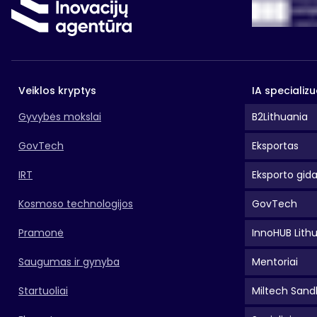
Veiklos kryptys
IA specializu
Gyvybės mokslai
B2Lithuania
GovTech
Eksportas
IRT
Eksporto gid
Kosmoso technologijos
GovTech
Pramonė
InnoHUB Lith
Saugumas ir gynyba
Mentoriai
Startuoliai
Miltech Sand