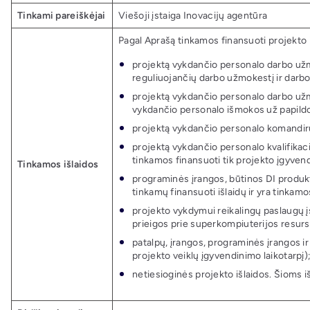
Tinkami pareiškėjai
Viešoji įstaiga Inovacijų agentūra
Pagal Aprašą tinkamos finansuoti projekto i
projektą vykdančio personalo darbo užmo
reguliuojančių darbo užmokestį ir darbo
projektą vykdančio personalo darbo už
vykdančio personalo išmokos už papildo
projektą vykdančio personalo komandiruo
projektą vykdančio personalo kvalifikacij
tinkamos finansuoti tik projekto įgyvend
Tinkamos išlaidos
programinės įrangos, būtinos DI produkta
tinkamų finansuoti išlaidų ir yra tinkamo
projekto vykdymui reikalingų paslaugų įs
prieigos prie superkompiuterijos resurs
patalpų, įrangos, programinės įrangos ir
projekto veiklų įgyvendinimo laikotarpį)
netiesioginės projekto išlaidos. Šioms 