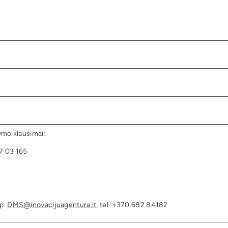
ymo klausimai:
7 03 165
 p.
DMS@inovacijuagentura.lt
, tel. +370 682 84182