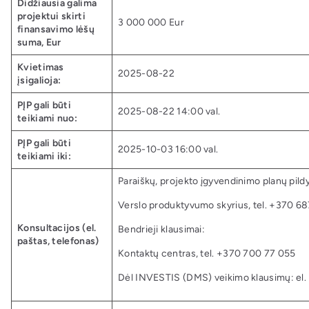
Didžiausia galima
projektui skirti
3 000 000 Eur
finansavimo lėšų
suma, Eur
Kvietimas
2025-08-22
įsigalioja:
PĮP gali būti
2025-08-22 14:00 val.
teikiami nuo:
PĮP gali būti
2025-10-03 16:00 val.
teikiami iki:
Paraiškų, projekto įgyvendinimo planų pild
Verslo produktyvumo skyrius, tel. +370 68
Konsultacijos (el.
Bendrieji klausimai:
paštas, telefonas)
Kontaktų centras, tel. +370 700 77 055
Dėl INVESTIS (DMS) veikimo klausimų: el.