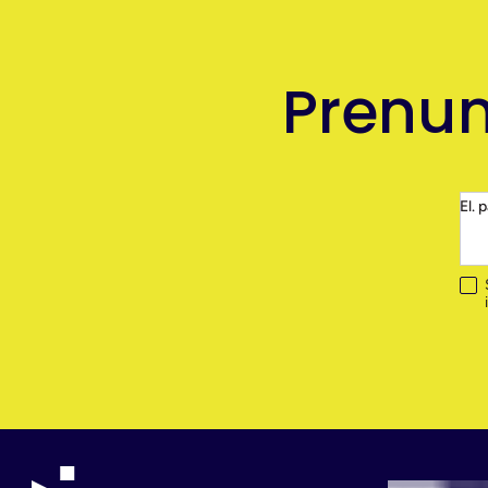
Prenum
El. 