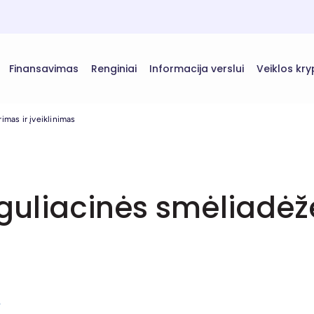
Finansavimas
Renginiai
Informacija verslui
Veiklos kry
imas ir įveiklinimas
reguliacinės smėliadėž