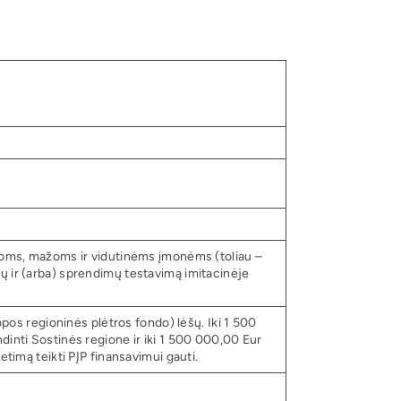
ažoms, mažoms ir vidutinėms įmonėms (toliau –
ų ir (arba) sprendimų testavimą imitacinėje
opos regioninės plėtros fondo) lėšų. Iki 1 500
inti Sostinės regione ir iki 1 500 000,00 Eur
timą teikti PĮP finansavimui gauti.