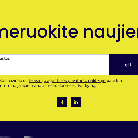
eruokite naujien
paštas
Tęsti
Susipažinau su
Inovacijų agentūros privatumo politikoje
pateikta
informacija apie mano asmens duomenų tvarkymą.