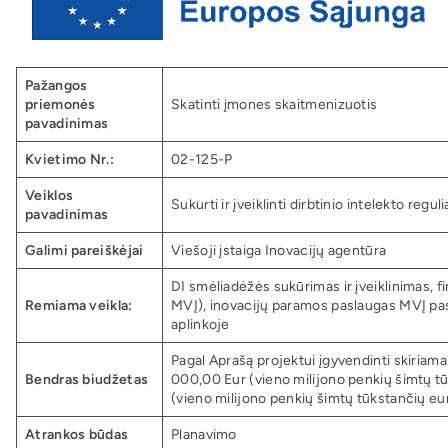
Pažangos
priemonės
Skatinti įmones skaitmenizuotis
pavadinimas
Kvietimo Nr.:
02-125-P
Veiklos
Sukurti ir įveiklinti dirbtinio intelekto reg
pavadinimas
Galimi pareiškėjai
Viešoji įstaiga Inovacijų agentūra
DI smėliadėžės sukūrimas ir įveiklinimas,
Remiama veikla:
MVĮ), inovacijų paramos paslaugas MVĮ pas
aplinkoje
Pagal Aprašą projektui įgyvendinti skiriama
Bendras biudžetas
000,00 Eur (vieno milijono penkių šimtų tū
(vieno milijono penkių šimtų tūkstančių eur
Atrankos būdas
Planavimo