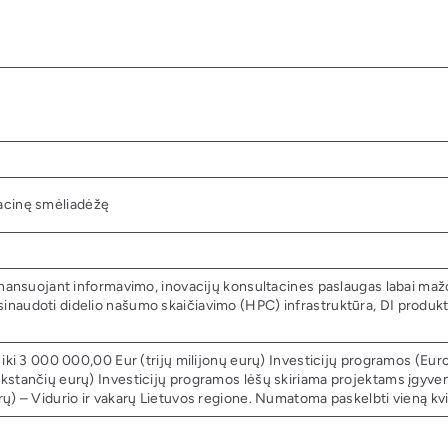
uliacinę smėliadėžę
 finansuojant informavimo, inovacijų konsultacines paslaugas labai m
inaudoti didelio našumo skaičiavimo (HPC) infrastruktūra, DI produkt
 iki 3 000 000,00 Eur (trijų milijonų eurų) Investicijų programos (Eur
kstančių eurų) Investicijų programos lėšų skiriama projektams įgyvend
ų) – Vidurio ir vakarų Lietuvos regione. Numatoma paskelbti vieną kvie