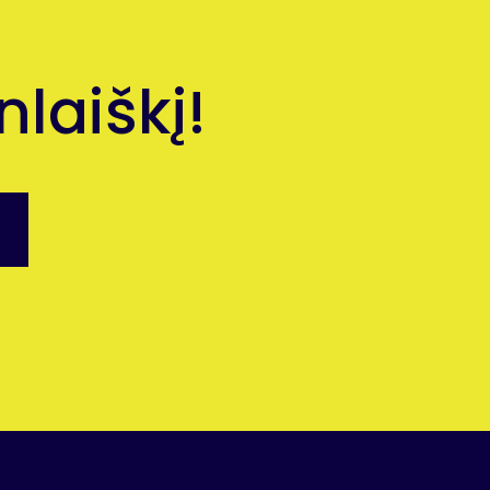
laiškį!