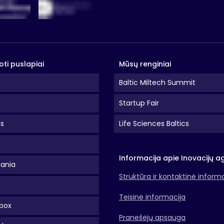
oti puslapiai
Mūsų renginiai
Baltic Miltech Summit
Startup Fair
as
Life Sciences Baltics
Informacija apie Inovacijų a
uania
Struktūra ir kontaktinė inform
Teisinė informacija
box
Pranešėjų apsauga