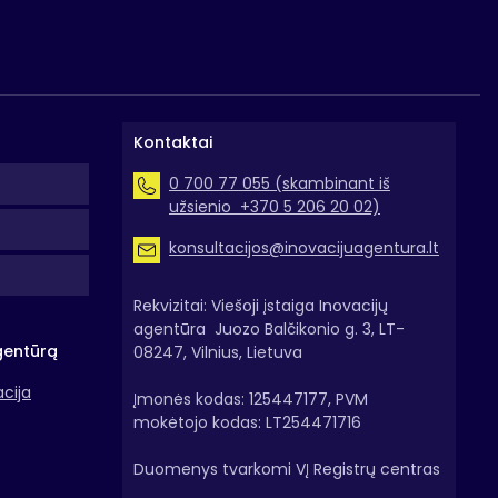
Kontaktai
0 700 77 055 (skambinant iš
užsienio +370 5 206 20 02)
konsultacijos@inovacijuagentura.lt
Rekvizitai: Viešoji įstaiga Inovacijų
agentūra Juozo Balčikonio g. 3, LT-
gentūrą
08247, Vilnius, Lietuva
acija
Įmonės kodas: 125447177, PVM
mokėtojo kodas: LT254471716
Duomenys tvarkomi VĮ Registrų centras