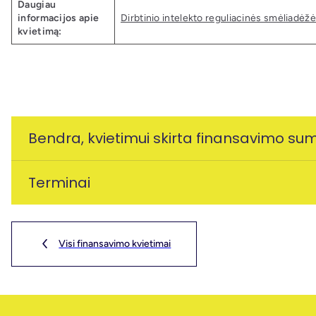
Daugiau
informacijos apie
Dirbtinio intelekto reguliacinės smėliadėžė
kvietimą:
Bendra, kvietimui skirta finansavimo su
Terminai
3000000 Eur
Kvietimas galioja nuo:
2025-08-22 00:00:00
PĮP gali būti teikiami iki:
2025-08-22 14:00:00
Visi finansavimo kvietimai