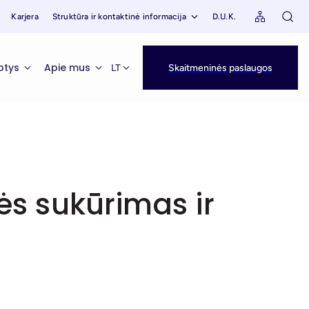
Karjera
Struktūra ir kontaktinė informacija
D.U.K.
ptys
Apie mus
LT
Skaitmeninės paslaugos
ės sukūrimas ir