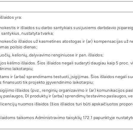
šlaidos yra:
kestis ir išlaidos su darbo santykiais susijusiems darbdavio įsiparei
 santykius, nustatyta tvarka;
mokesčio išlaidos už kasmetines atostogas ir (ar) kompensacijas už 
mas poilsio dienas;
čių, kelionių, dalyvavimo renginiuose ir pan. išlaidos;
os kėlimo išlaidos. Šios išlaidos negali sudaryti daugiau kaip 5 proc. v
inimo laikotarpiu;
ms ir (arba) sprendimams testuoti, įsigijimas. Šios išlaidos negali su
s finansuoti tik projekto įgyvendinimo laikotarpiu;
igijimo išlaidos (pvz., renginių organizavimo ir (ar) komunikacijos pa
ų paslaugos, DI produktų ir (arba) sprendimų testavimo paslaugos, vert
 licencijų nuomos išlaidos (šios išlaidos turi būti apskaičiuotos prop
;
išlaidoms taikomos Administravimo taisyklių 172.1 papunktyje nustaty