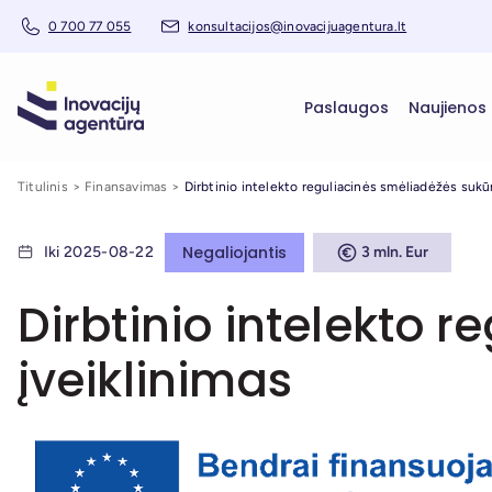
0 700 77 055
konsultacijos@inovacijuagentura.lt
Paslaugos
Naujienos
Titulinis
Finansavimas
Dirbtinio intelekto reguliacinės smėliadėžės sukūr
Negaliojantis
Iki 2025-08-22
3 mln. Eur
Dirbtinio intelekto 
įveiklinimas