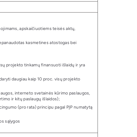
gojimams, apskaičiuotiems teisės aktų,
nepanaudotas kasmetines atostogas bei
isų projekto tinkamų finansuoti išlaidų ir yra
daryti daugiau kaip 10 proc. visų projekto
slaugos, interneto svetainės kūrimo paslaugos,
imo ir kitų paslaugų išlaidos);
orcingumo (pro rata) principu pagal PĮP numatytą
tos sąlygos