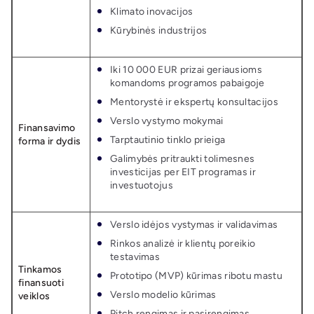
Klimato inovacijos
Kūrybinės industrijos
Iki 10 000 EUR prizai geriausioms
komandoms programos pabaigoje
Mentorystė ir ekspertų konsultacijos
Verslo vystymo mokymai
Finansavimo
Tarptautinio tinklo prieiga
forma ir dydis
Galimybės pritraukti tolimesnes
investicijas per EIT programas ir
investuotojus
Verslo idėjos vystymas ir validavimas
Rinkos analizė ir klientų poreikio
testavimas
Tinkamos
Prototipo (MVP) kūrimas ribotu mastu
finansuoti
Verslo modelio kūrimas
veiklos
Pitch rengimas ir pasirengimas