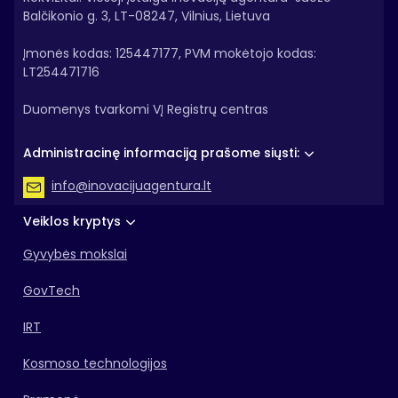
Balčikonio g. 3, LT-08247, Vilnius, Lietuva
Įmonės kodas: 125447177, PVM mokėtojo kodas:
LT254471716
Duomenys tvarkomi VĮ Registrų centras
Administracinę informaciją prašome siųsti:
info@inovacijuagentura.lt
Veiklos kryptys
Gyvybės mokslai
GovTech
IRT
Kosmoso technologijos