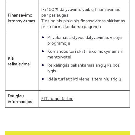
Iki 100 % dalyvavimo veiklų finansavimas
Finansavimo
per paslaugas
intensyvumas
Tiesioginis piniginis finansavimas skiriamas
prizų forma konkurso pagrindu
Privalomas aktyvus dalyvavimas visoje
programoje
Komandos turi skirti laiko mokymams ir
mentorystei
Kiti
reikalavimai
Reikalingas pakankamas anglų kalbos
lygis
Idėja turi atitikti vieną iš teminių sričių
Daugiau
EIT Jumpstarter
informacijos