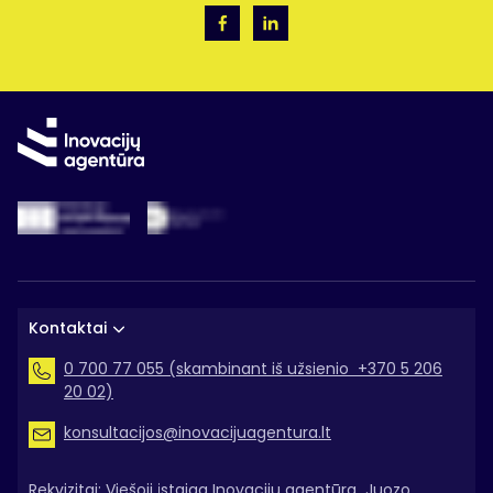
Kontaktai
0 700 77 055 (skambinant iš užsienio +370 5 206
20 02)
konsultacijos@inovacijuagentura.lt
Rekvizitai: Viešoji įstaiga Inovacijų agentūra Juozo