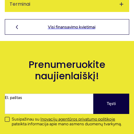
Terminai
Kvietimas galioja nuo:
2026-05-08 20:59:00
PĮP gali būti teikiami iki:
2026-05-08 23:59:00
Visi finansavimo kvietimai
Prenumeruokite
naujienlaiškį!
El. paštas
Tęsti
Susipažinau su
Inovacijų agentūros privatumo politikoje
pateikta informacija apie mano asmens duomenų tvarkymą.