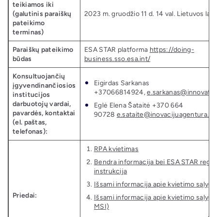
teikiamos iki
(galutinis paraiškų
2023 m. gruodžio 11 d. 14 val. Lietuvos laik
pateikimo
terminas)
Paraiškų pateikimo
ESA STAR platforma
https://doing-
būdas
business.sso.esa.int/
Konsultuojančių
Eigirdas Sarkanas
įgyvendinančiosios
+37066814924,
e.sarkanas@innovatio
institucijos
darbuotojų vardai,
Eglė Elena Šataitė +370 664
pavardės, kontaktai
90728
e.sataite@inovacijuagentura.lt
(el. paštas,
telefonas):
RPA kvietimas
Bendra informacija bei ESA STAR regist
instrukcija
Išsami informacija apie kvietimo sąlyga
Priedai:
Išsami informacija apie kvietimo sąlyga
MSI)