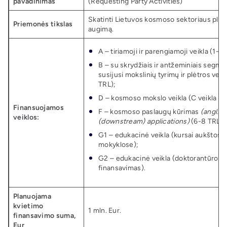
pavadinimas
(Requesting Party Activities)
Skatinti Lietuvos kosmoso sektoriaus plėtr
Priemonės tikslas
augimą.
A – tiriamoji ir parengiamoji veikla (1-3 
B – su skrydžiais ir antžeminiais segme
susijusi mokslinių tyrimų ir plėtros veik
TRL);
D – kosmoso mokslo veikla (C veikla nea
Finansuojamos
F – kosmoso paslaugų kūrimas
(angl. 
veiklos:
(downstream) applications)
(6-8 TRL);
G1 – edukacinė veikla (kursai aukštosi
mokyklose);
G2 – edukacinė veikla (doktorantūros s
finansavimas).
Planuojama
kvietimo
1 mln. Eur.
finansavimo suma,
Eur