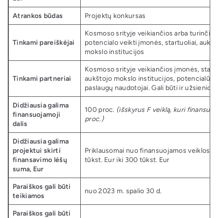
Atrankos būdas
Projektų konkursas
Kosmoso srityje veikiančios arba turinčios
Tinkami pareiškėjai
potencialo veikti įmonės, startuoliai, aukšt
mokslo institucijos
Kosmoso srityje veikiančios įmonės, startu
Tinkami partneriai
aukštojo mokslo institucijos, potencialūs g
paslaugų naudotojai. Gali būti ir užsienio p
Didžiausia galima
100 proc.
(išskyrus F veiklą, kuri finansuoj
finansuojamoji
proc.)
dalis
Didžiausia galima
projektui skirti
Priklausomai nuo finansuojamos veiklos n
finansavimo lėšų
tūkst. Eur iki 300 tūkst. Eur
suma, Eur
Paraiškos gali būti
nuo 2023 m. spalio 30 d.
teikiamos
Paraiškos gali būti