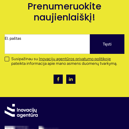
Prenumeruokite
naujienlaiškį!
El. paštas
Tęsti
Susipažinau su
Inovacijų agentūros privatumo politikoje
pateikta informacija apie mano asmens duomenų tvarkymą.