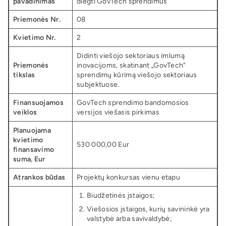
pavadinimas
diegti GovTech sprendimus
Priemonės Nr.
08
Kvietimo Nr.
2
Didinti viešojo sektoriaus imlumą
Priemonės
inovacijoms, skatinant „GovTech“
tikslas
sprendimų kūrimą viešojo sektoriaus
subjektuose.
Finansuojamos
GovTech sprendimo bandomosios
veiklos
versijos viešasis pirkimas
Planuojama
kvietimo
530 000,00 Eur
finansavimo
suma, Eur
Atrankos būdas
Projektų konkursas vienu etapu
Biudžetinės įstaigos;
Viešosios įstaigos, kurių savininkė yra
valstybė arba savivaldybė;