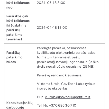
būti teikiamos
2024-03-18 8:00
nuo
Paraiškos gali
būti teikiamos
iki (galutinis
2024-04-18 18:00
paraiškų
pateikimo
terminas)
Parengta paraiška, pasirašomas
Paraiškų
kvalifikuotu elektroniniu parašu, adoc
pateikimo
formatu ir teikiama el. paštu
būdas
paraiskos@inovacijuagentura.lt (laiško
dydis negali būti didesnis nei 25 MB)
Paraiškų rengimo klausimais:
Viktoras Urbis, GovTech Lab skyriaus
inovacijų ekspertas
El. p.
v.urbis@inovacijuagentura.lt
.
Konsultuojančių
Tel. Nr. +370 686 30 710
darbuotojų