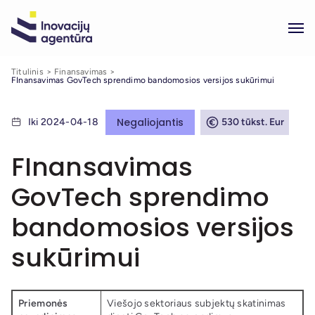
Titulinis
Finansavimas
FInansavimas GovTech sprendimo bandomosios versijos sukūrimui
Negaliojantis
Iki 2024-04-18
530 tūkst. Eur
FInansavimas
GovTech sprendimo
bandomosios versijos
sukūrimui
Priemonės
Viešojo sektoriaus subjektų skatinimas