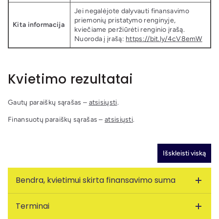
Jei negalėjote dalyvauti finansavimo
priemonių pristatymo renginyje,
Kita informacija
kviečiame peržiūrėti renginio įrašą.
Nuoroda į įrašą:
https://bit.ly/4cV8emW
Kvietimo rezultatai
Gautų paraiškų sąrašas –
atsisiųsti
.
Finansuotų paraiškų sąrašas –
atsisiųsti
.
Išskleisti viską
Bendra, kvietimui skirta finansavimo suma
Terminai
530000 Eur