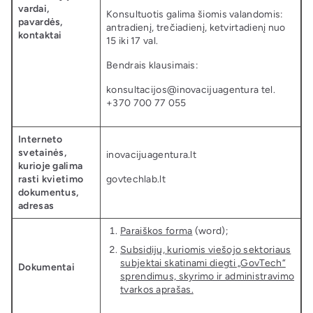
vardai,
Konsultuotis galima šiomis valandomis:
pavardės,
antradienį, trečiadienį, ketvirtadienį nuo
kontaktai
15 iki 17 val.
Bendrais klausimais:
konsultacijos@inovacijuagentura tel.
+370 700 77 055
Interneto
svetainės,
inovacijuagentura.lt
kurioje galima
rasti kvietimo
govtechlab.lt
dokumentus,
adresas
Paraiškos forma
(word);
Subsidijų, kuriomis viešojo sektoriaus
subjektai skatinami diegti „GovTech“
Dokumentai
sprendimus, skyrimo ir administravimo
tvarkos aprašas.