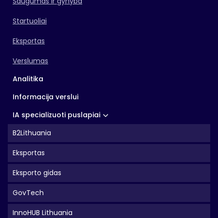
Saugumas ir gynyba
Startuoliai
Eksportas
Verslumas
Analitika
Informacija verslui
IA specializuoti puslapiai
B2Lithuania
Eksportas
Eksporto gidas
GovTech
InnoHUB Lithuania