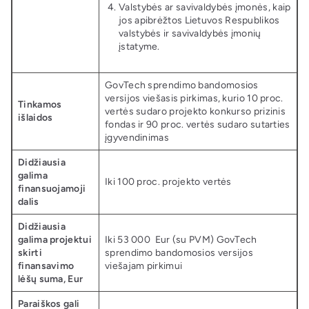
Valstybės ar savivaldybės įmonės, kaip
jos apibrėžtos Lietuvos Respublikos
valstybės ir savivaldybės įmonių
įstatyme.
GovTech sprendimo bandomosios
versijos viešasis pirkimas, kurio 10 proc.
Tinkamos
vertės sudaro projekto konkurso prizinis
išlaidos
fondas ir 90 proc. vertės sudaro sutarties
įgyvendinimas
Didžiausia
galima
Iki 100 proc. projekto vertės
finansuojamoji
dalis
Didžiausia
galima projektui
Iki 53 000 Eur (su PVM) GovTech
skirti
sprendimo bandomosios versijos
finansavimo
viešajam pirkimui
lėšų suma, Eur
Paraiškos gali