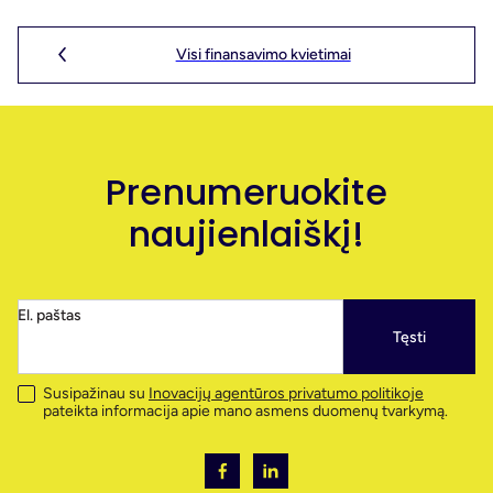
Kvietimas galioja nuo:
2024-04-18 15:00:00
PĮP gali būti teikiami iki:
2024-04-18 18:00:00
Visi finansavimo kvietimai
Prenumeruokite
naujienlaiškį!
El. paštas
Tęsti
Susipažinau su
Inovacijų agentūros privatumo politikoje
pateikta informacija apie mano asmens duomenų tvarkymą.