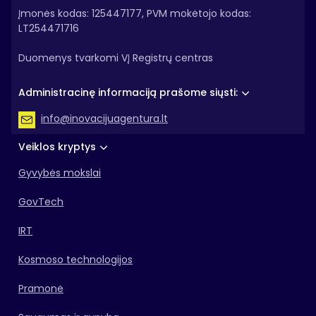
Įmonės kodas: 125447177, PVM mokėtojo kodas:
LT254471716
Duomenys tvarkomi VĮ Registrų centras
Administracinę informaciją prašome siųsti:
info@inovacijuagentura.lt
Veiklos kryptys
Gyvybės mokslai
GovTech
IRT
Kosmoso technologijos
Pramonė