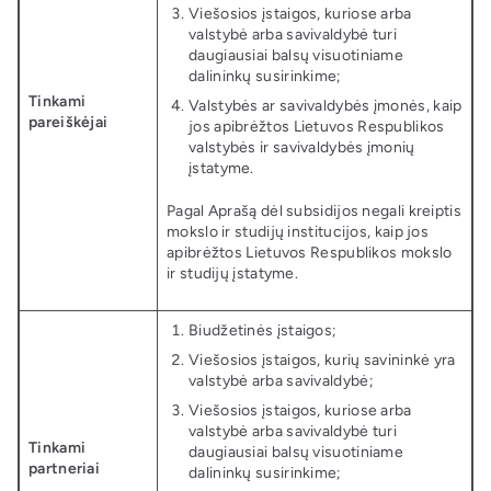
Viešosios įstaigos, kuriose arba
valstybė arba savivaldybė turi
daugiausiai balsų visuotiniame
dalininkų susirinkime;
Tinkami
Valstybės ar savivaldybės įmonės, kaip
pareiškėjai
jos apibrėžtos Lietuvos Respublikos
valstybės ir savivaldybės įmonių
įstatyme.
Pagal Aprašą dėl subsidijos negali kreiptis
mokslo ir studijų institucijos, kaip jos
apibrėžtos Lietuvos Respublikos mokslo
ir studijų įstatyme.
Biudžetinės įstaigos;
Viešosios įstaigos, kurių savininkė yra
valstybė arba savivaldybė;
Viešosios įstaigos, kuriose arba
valstybė arba savivaldybė turi
Tinkami
daugiausiai balsų visuotiniame
partneriai
dalininkų susirinkime;