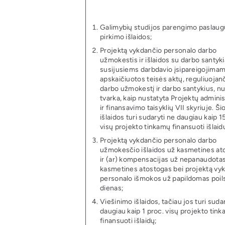
Galimybių studijos parengimo paslaug
pirkimo išlaidos;
Projektą vykdančio personalo darbo
užmokestis ir išlaidos su darbo santyki
susijusiems darbdavio įsipareigojimam
apskaičiuotos teisės aktų, reguliuojan
darbo užmokestį ir darbo santykius, nu
tvarka, kaip nustatyta Projektų admini
ir finansavimo taisyklių VII skyriuje. Ši
išlaidos turi sudaryti ne daugiau kaip 1
visų projekto tinkamų finansuoti išlaid
Projektą vykdančio personalo darbo
užmokesčio išlaidos už kasmetines at
ir (ar) kompensacijas už nepanaudota
kasmetines atostogas bei projektą vy
personalo išmokos už papildomas poil
dienas;
Viešinimo išlaidos, tačiau jos turi suda
daugiau kaip 1 proc. visų projekto tin
finansuoti išlaidų;