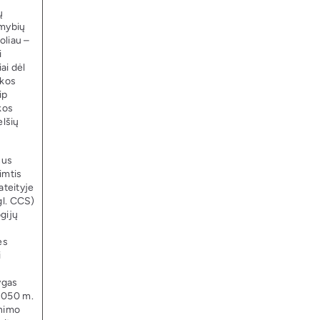
ų
imybių
oliau –
i
ai dėl
ikos
ip
kos
elšių
nus
imtis
ateityje
gl. CCS)
gijų
ės
i
ygas
2050 m.
inimo