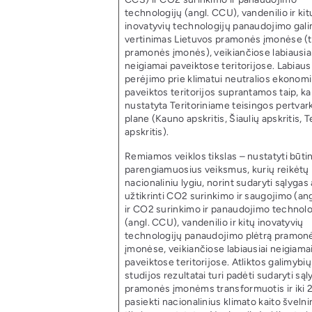
technologijų (angl. CCU), vandenilio ir kit
inovatyvių technologijų panaudojimo gal
vertinimas Lietuvos pramonės įmonėse (t
pramonės įmonės), veikiančiose labiausia
neigiamai paveiktose teritorijose. Labiausi
perėjimo prie klimatui neutralios ekonom
paveiktos teritorijos suprantamos taip, ka
nustatyta Teritoriniame teisingos pertvar
plane (Kauno apskritis, Šiaulių apskritis, T
apskritis).
Remiamos veiklos tikslas – nustatyti būti
parengiamuosius veiksmus, kurių reikėtų 
nacionaliniu lygiu, norint sudaryti sąlygas 
užtikrinti CO2 surinkimo ir saugojimo (an
ir CO2 surinkimo ir panaudojimo technolo
(angl. CCU), vandenilio ir kitų inovatyvių
technologijų panaudojimo plėtrą pramon
įmonėse, veikiančiose labiausiai neigiama
paveiktose teritorijose. Atliktos galimybių
studijos rezultatai turi padėti sudaryti sąl
pramonės įmonėms transformuotis ir iki 
pasiekti nacionalinius klimato kaito šveln