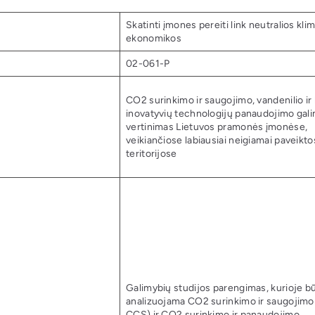
Skatinti įmones pereiti link neutralios klim
ekonomikos
02-061-P
CO2 surinkimo ir saugojimo, vandenilio ir 
inovatyvių technologijų panaudojimo gal
vertinimas Lietuvos pramonės įmonėse,
veikiančiose labiausiai neigiamai paveikt
teritorijose
Galimybių studijos parengimas, kurioje b
analizuojama CO2 surinkimo ir saugojimo 
CCS) ir CO2 surinkimo ir panaudojimo