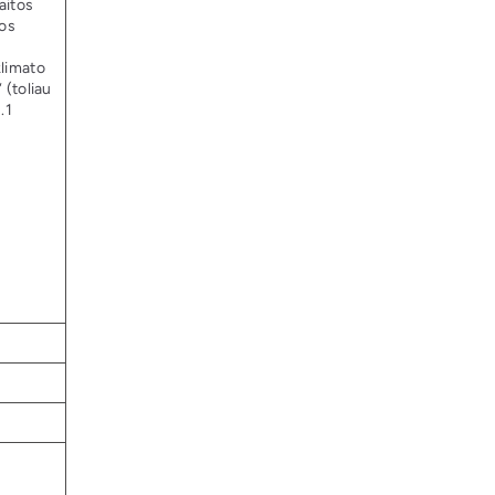
aitos
vos
klimato
 (toliau
.1