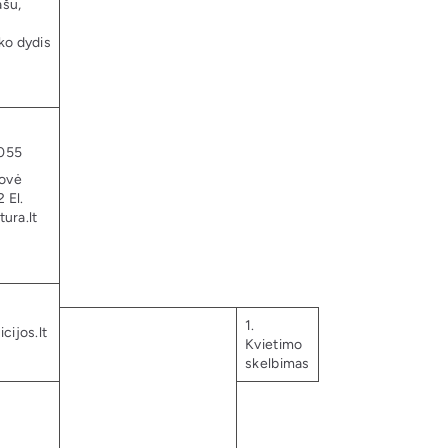
ašu,
ko dydis
 055
dovė
 El.
ura.lt
1.
cijos.lt
Kvietimo
skelbimas