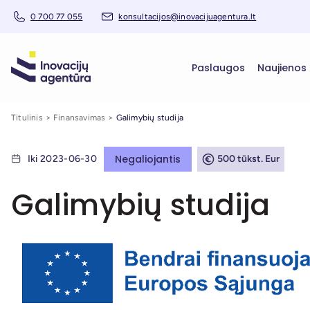
0 700 77 055
konsultacijos@inovacijuagentura.lt
Paslaugos
Naujienos
Titulinis
Finansavimas
Galimybių studija
Negaliojantis
Iki 2023-06-30
500 tūkst. Eur
Galimybių studija