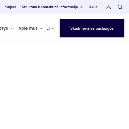
Karjera
Struktūra ir kontaktinė informacija
D.U.K.
ptys
Apie mus
LT
Skaitmeninės paslaugos