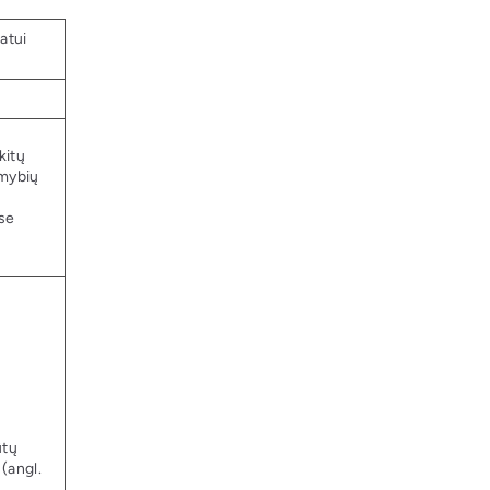
atui
kitų
imybių
ose
ūtų
(angl.