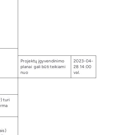
Projektų įgyvendinimo
2023-04-
planai gali būti teikiami
28 14:00
nuo
val.
) turi
orma
ais)