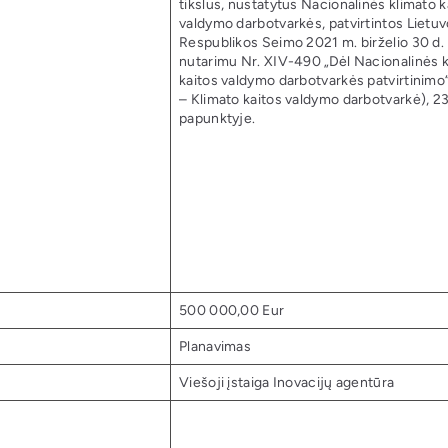
tikslus, nustatytus Nacionalinės klimato k
valdymo darbotvarkės, patvirtintos Lietu
Respublikos Seimo 2021 m. birželio 30 d.
nutarimu Nr. XIV-490 „Dėl Nacionalinės 
kaitos valdymo darbotvarkės patvirtinimo“
– Klimato kaitos valdymo darbotvarkė), 23
papunktyje.
500 000,00 Eur
Planavimas
Viešoji įstaiga Inovacijų agentūra