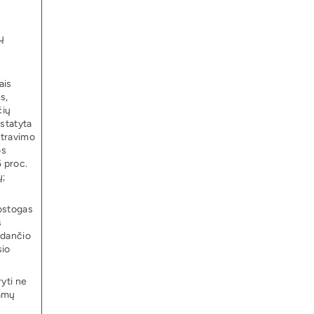
ų
ais
s,
čių
statyta
stravimo
os
5 proc.
ų;
ostogas
s
kdančio
sio
ryti ne
kamų