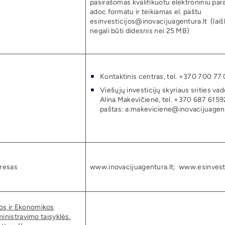
pasirašomas kvalifikuotu elektroniniu par
adoc formatu ir teikiamas el. paštu
esinvesticijos@inovacijuagentura.lt (laiš
negali būti didesnis nei 25 MB)
Kontaktinis centras, tel. +370 700 77
Viešųjų investicijų skyriaus srities va
Alina Makevičienė, tel. +370 687 61592
paštas: a.makeviciene@inovacijuagent
dresas
www.inovacijuagentura.lt; www.esinvesti
os ir Ekonomikos
inistravimo taisyklės.