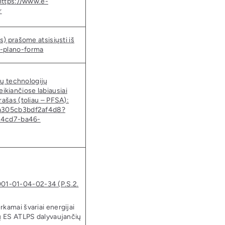
 https://www.e-
r
s) prašome atsisiųsti iš
o-plano-forma
ių technologijų
kiančiose labiausiai
rašas (toliau – PFSA):
eda305cb3bdf2af4d8?
-4cd7-ba46-
01-01-04-02-34 (P.S.2.
rkamai švariai energijai
isų ES ATLPS dalyvaujančių