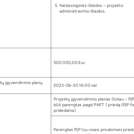
Netiesioginės išlaidos – projekto
administravimo išlaidos.
500 000,00 Eur.
ektų įgyvendinimo planų
2023-06-30 16:00 val.
Projektų įgyvendinimo planas (toliau – PĮP
būti parengtas pagal PAFT 1 priedą (PĮP f
pridedama).
Parengtas PĮP (su visais privalomais pried