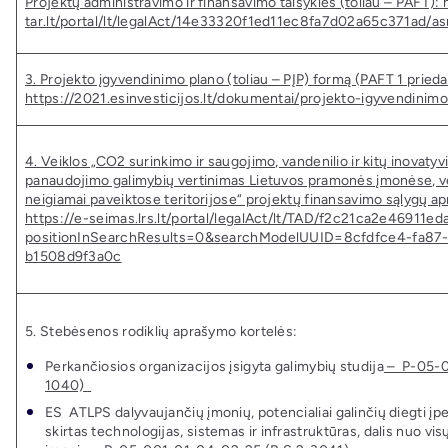
Projektų administravimo ir finansavimo taisyklės (toliau – PAFT):
tar.lt/portal/lt/legalAct/14e33320f1ed11ec8fa7d02a65c371ad/as
3. Projekto įgyvendinimo plano (toliau – PĮP) formą (PAFT 1 prieda
https://2021.esinvesticijos.lt/dokumentai/projekto-igyvendinim
4. Veiklos „CO2 surinkimo ir saugojimo, vandenilio ir kitų inovatyv
panaudojimo galimybių vertinimas Lietuvos pramonės įmonėse, vei
neigiamai paveiktose teritorijose“ projektų finansavimo sąlygų ap
https://e-seimas.lrs.lt/portal/legalAct/lt/TAD/f2c21ca2e46911
positionInSearchResults=0&searchModelUUID=8cfdfce4-fa87
b1508d9f3a0c
5. Stebėsenos rodiklių aprašymo kortelės:
Perkančiosios organizacijos įsigyta galimybių studija
–
P-05-0
1040)
ES ATLPS dalyvaujančių įmonių, potencialiai galinčių diegti įpe
skirtas technologijas, sistemas ir infrastruktūras, dalis nuo v