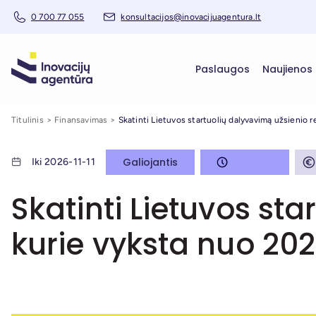
0 700 77 055
konsultacijos@inovacijuagentura.lt
Paslaugos
Naujienos
Titulinis
Finansavimas
Skatinti Lietuvos startuolių dalyvavimą užsienio r
Galiojantis
Iki 2026-11-11
Skatinti Lietuvos st
kurie vyksta nuo 2026