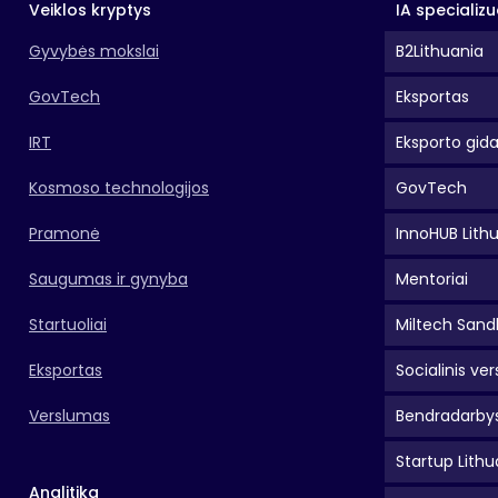
Veiklos kryptys
IA specializu
Gyvybės mokslai
B2Lithuania
GovTech
Eksportas
IRT
Eksporto gid
Kosmoso technologijos
GovTech
Pramonė
InnoHUB Lith
Saugumas ir gynyba
Mentoriai
Startuoliai
Miltech Sand
Eksportas
Socialinis ver
Verslumas
Bendradarbys
Startup Lithu
Analitika