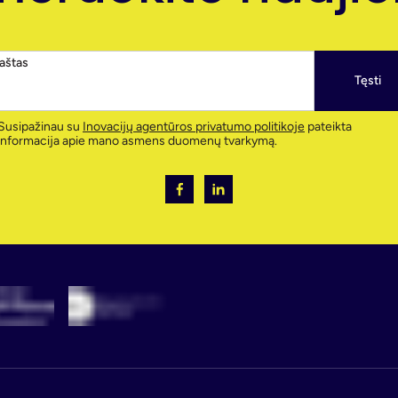
paštas
Tęsti
Susipažinau su
Inovacijų agentūros privatumo politikoje
pateikta
informacija apie mano asmens duomenų tvarkymą.