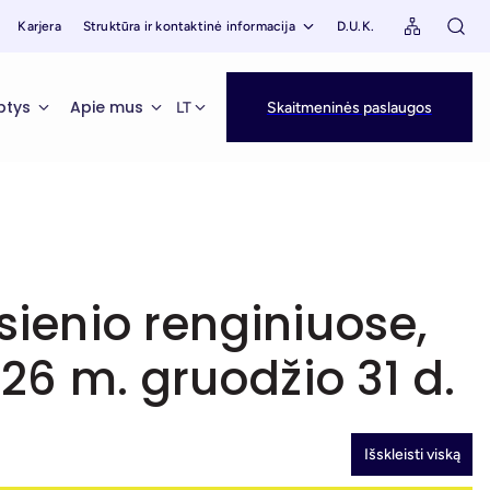
Karjera
Struktūra ir kontaktinė informacija
D.U.K.
ptys
Apie mus
LT
Skaitmeninės paslaugos
sienio renginiuose,
026 m. gruodžio 31 d.
Išskleisti viską