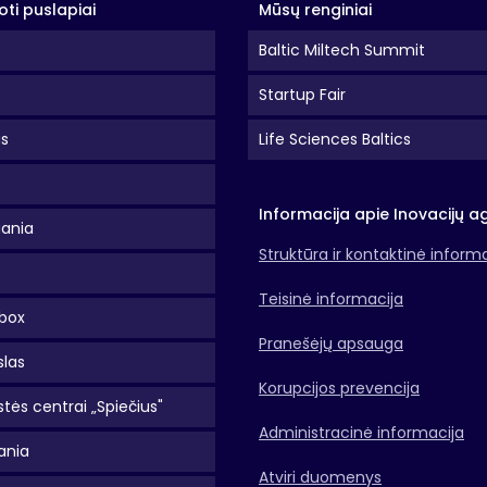
oti puslapiai
Mūsų renginiai
Baltic Miltech Summit
Startup Fair
as
Life Sciences Baltics
Informacija apie Inovacijų a
uania
Struktūra ir kontaktinė inform
Teisinė informacija
box
Pranešėjų apsauga
slas
Korupcijos prevencija
tės centrai „Spiečius"
Administracinė informacija
ania
Atviri duomenys