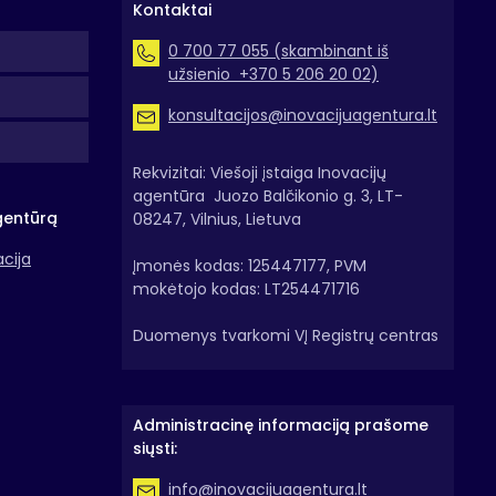
Kontaktai
0 700 77 055 (skambinant iš
užsienio +370 5 206 20 02)
konsultacijos@inovacijuagentura.lt
Rekvizitai: Viešoji įstaiga Inovacijų
agentūra Juozo Balčikonio g. 3, LT-
gentūrą
08247, Vilnius, Lietuva
acija
Įmonės kodas: 125447177, PVM
mokėtojo kodas: LT254471716
Duomenys tvarkomi VĮ Registrų centras
Administracinę informaciją prašome
siųsti:
info@inovacijuagentura.lt