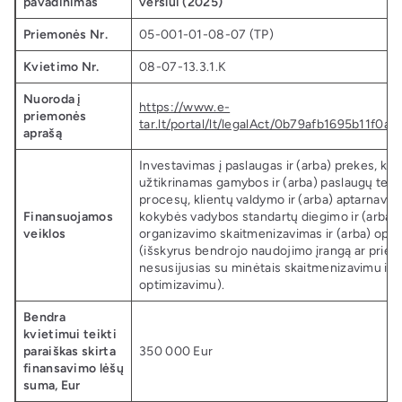
pavadinimas
verslui (2025)
Priemonės Nr.
05-001-01-08-07 (TP)
Kvietimo Nr.
08-07-13.3.1.K
Nuoroda į
https://www.e-
priemonės
tar.lt/portal/lt/legalAct/0b79afb1695b11f0
aprašą
Investavimas į paslaugas ir (arba) prekes, kuri
užtikrinamas gamybos ir (arba) paslaugų teik
procesų, klientų valdymo ir (arba) aptarnavimo
Finansuojamos
kokybės vadybos standartų diegimo ir (arba) 
veiklos
organizavimo skaitmenizavimas ir (arba) opt
(išskyrus bendrojo naudojimo įrangą ar prie
nesusijusias su minėtais skaitmenizavimu ir (
optimizavimu).
Bendra
kvietimui teikti
paraiškas skirta
350 000 Eur
finansavimo lėšų
suma, Eur