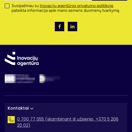
Susipažinau su
Inovacijų agentūros privatumo politikoje
pateikta informacija apie mano asmens duomenų tvarkymą.
Kontaktai
0 700 77 055 (skambinant iš užsienio +370 5 206
20 02)