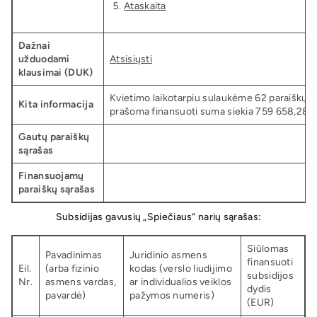
Ataskaita
Dažnai
užduodami
A
tsisiųsti
klausimai (DUK)
Kvietimo laikotarpiu sulaukėme 62 paraiškų, 
Kita informacija
prašoma finansuoti suma siekia 759 658,28 E
Gautų paraiškų
sąrašas
Finansuojamų
paraiškų sąrašas
Subsidijas gavusių „Spiečiaus“ narių sąrašas:
Siūlomas
Pavadinimas
Juridinio asmens
finansuoti
Eil.
(arba fizinio
kodas (verslo liudijimo
subsidijos
Nr.
asmens vardas,
ar individualios veiklos
dydis
pavardė)
pažymos numeris)
(EUR)