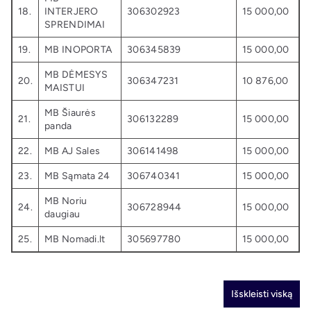
18.
INTERJERO
306302923
15 000,00
SPRENDIMAI
19.
MB INOPORTA
306345839
15 000,00
MB DĖMESYS
20.
306347231
10 876,00
MAISTUI
MB Šiaurės
21.
306132289
15 000,00
panda
22.
MB AJ Sales
306141498
15 000,00
23.
MB Sąmata 24
306740341
15 000,00
MB Noriu
24.
306728944
15 000,00
daugiau
25.
MB Nomadi.lt
305697780
15 000,00
Išskleisti viską