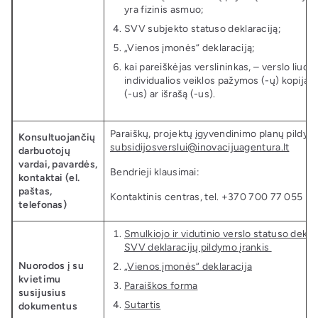
yra fizinis asmuo;
SVV subjekto statuso deklaraciją;
„Vienos įmonės“ deklaraciją;
kai pareiškėjas verslininkas, – verslo liudij
individualios veiklos pažymos (-ų) kopiją 
(-us) ar išrašą (-us).
Paraiškų, projektų įgyvendinimo planų pildym
Konsultuojančių
subsidijosverslui@inovacijuagentura.lt
darbuotojų
vardai, pavardės,
Bendrieji klausimai:
kontaktai (el.
paštas,
Kontaktinis centras, tel. +370 700 77 055
telefonas)
Smulkiojo ir vidutinio verslo statuso dekla
SVV deklaracijų pildymo įrankis
Nuorodos į su
„Vienos įmonės“ deklaracija
kvietimu
Paraiškos forma
susijusius
Sutartis
dokumentus