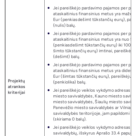
Jei pareiškėjo pardavimo pajamos per pas
ataskaitinius finansinius metus yra maže
Eur (penkiasdešimt tūkstančių eurų), pare
(nulis) balų.
Jei pareiškėjo pardavimo pajamos per pas
ataskaitinius finansinius metus yra nuo 5
(penkiasdešimt tūkstančių eurų) iki 100 0
šimto tūkstančių eurų) imtinai, pareiškėjui
(dešimt) balų.
Jei pareiškėjo pardavimo pajamos per pas
ataskaitinius finansinius metus yra dides
Eur (šimtas tūkstančių eurų), pareiškėjui 
Projektų
(penkiolika) balų.
atrankos
Jei pareiškėjo veiklos vykdymo adresas (vi
kriterijai
miesto savivaldybės, Kauno miesto saviva
miesto savivaldybės, Šiaulių miesto saviva
Panevėžio miesto savivaldybės ar Vilniaus
savivaldybės teritorijoje, jam papildomi ba
(skiriama 0 balų).
Jei pareiškėjo veiklos vykdymo adresas (vi
savivaldybių, išskyrus Aprašo 33.4 papunk