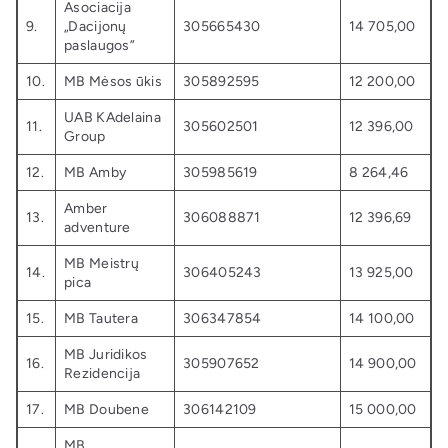
Asociacija
9.
„Dacijonų
305665430
14 705,00
paslaugos”
10.
MB Mėsos ūkis
305892595
12 200,00
UAB KAdelaina
11.
305602501
12 396,00
Group
12.
MB Amby
305985619
8 264,46
Amber
13.
306088871
12 396,69
adventure
MB Meistrų
14.
306405243
13 925,00
pica
15.
MB Tautera
306347854
14 100,00
MB Juridikos
16.
305907652
14 900,00
Rezidencija
17.
MB Doubene
306142109
15 000,00
MB