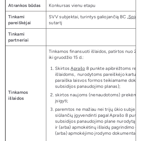
Atrankos būdas
Konkursas vienu etapu
Tinkami
SVV subjektai, turintys galiojančią BC
„Spieč
pareiškėjai
sutartį
Tinkami
partneriai
Tinkamos finansuoti išlaidos, patirtos nuo 202
iki gruodžio 15 d.:
Skirtos
Aprašo
8 punkte apibrėžtoms rem
išlaidoms, nurodytoms pareiškėjo kartu su
paraiška laisvos formos teikiamame dokum
subsidijos panaudojimo planas);
Tinkamos
skirtos naujoms (nenaudotoms) prekėms 
išlaidos
įsigyti;
paremtos ne mažiau nei trijų ūkio subjektų
siūlančių įgyvendinti pagal Aprašo 8 punk
subsidijos panaudojimo plane nurodytą vei
ir (arba) apmokėtinų išlaidų pagrindimo do
(arba) apmokėjimo įrodymo dokumentais.