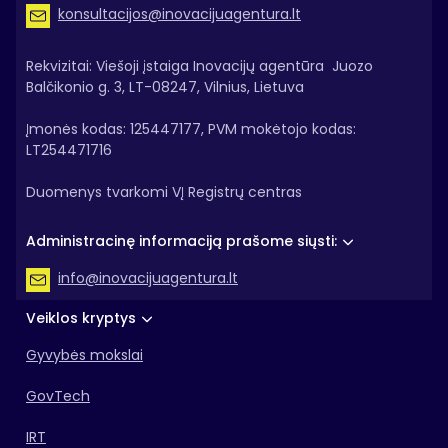
konsultacijos@inovacijuagentura.lt
Rekvizitai: Viešoji įstaiga Inovacijų agentūra Juozo
Balčikonio g. 3, LT-08247, Vilnius, Lietuva
Įmonės kodas: 125447177, PVM mokėtojo kodas:
LT254471716
Duomenys tvarkomi VĮ Registrų centras
Administracinę informaciją prašome siųsti:
info@inovacijuagentura.lt
Veiklos kryptys
Gyvybės mokslai
GovTech
IRT