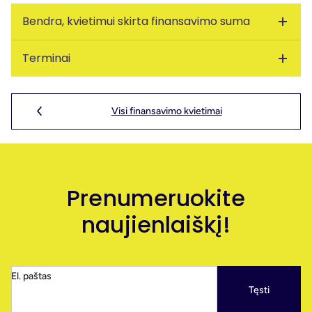
Bendra, kvietimui skirta finansavimo suma
Terminai
350000 Eur
Kvietimas galioja nuo:
2025-07-30 08:00:00
PĮP gali būti teikiami iki:
2025-09-10 23:59:00
Visi finansavimo kvietimai
Prenumeruokite
naujienlaiškį!
El. paštas
Tęsti