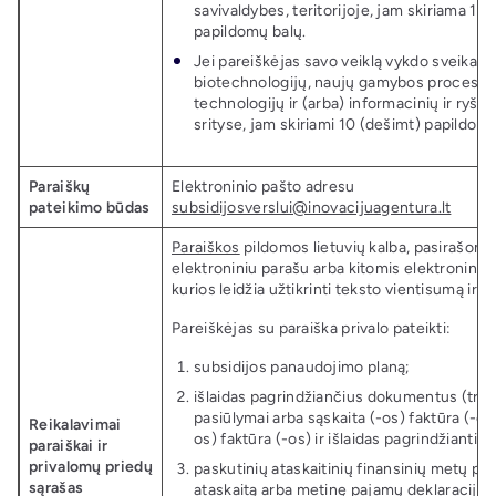
savivaldybes, teritorijoje, jam skiriama 10
papildomų balų.
Jei pareiškėjas savo veiklą vykdo sveikato
biotechnologijų, naujų gamybos procesų,
technologijų ir (arba) informacinių ir ryši
srityse, jam skiriami 10 (dešimt) papildomų
Paraiškų
Elektroninio pašto adresu
pateikimo būdas
subsidijosverslui@inovacijuagentura.lt
Paraiškos
pildomos lietuvių kalba, pasirašomo
elektroniniu parašu arba kitomis elektroninė
kurios leidžia užtikrinti teksto vientisumą ir
Pareiškėjas su paraiška privalo pateikti:
subsidijos panaudojimo planą;
išlaidas pagrindžiančius dokumentus (trys
pasiūlymai arba sąskaita (-os) faktūra (-os)
Reikalavimai
os) faktūra (-os) ir išlaidas pagrindžianti
paraiškai ir
privalomų priedų
paskutinių ataskaitinių finansinių metų pe
sąrašas
ataskaitą arba metinę pajamų deklaraciją, 