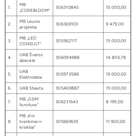
MB
1.
306310845
15 000,00
„CODEBLOOM“
MB Lauros
2.
306369103
9 479,00
projektai
MB „LEO
3.
305562117
15 000,00
CONSULT“
UAB Švaros
4.
306094988
14 805,78
abėcėlė
UAB
5.
305973588
15 000,00
Elektrodata
6.
UAB Sbauta
305469887
15 000,00
MB „GDM
7.
306231643
8 199,00
furniture“
MB „Koi
8.
tvenkiniai ir
305669635
11 900,00
kriokliai“