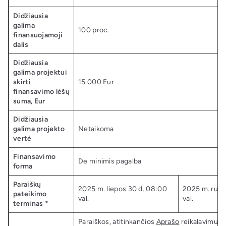
Didžiausia
galima
100 proc.
finansuojamoji
dalis
Didžiausia
galima projektui
skirti
15 000 Eur
finansavimo lėšų
suma, Eur
Didžiausia
galima projekto
Netaikoma
vertė
Finansavimo
De minimis pagalba
forma
Paraiškų
2025 m. liepos 30 d. 08:00
2025 m. rugs
pateikimo
val.
val.
terminas *
Paraiškos, atitinkančios
Aprašo
reikalavimus,