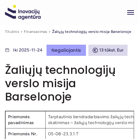
Titulinis
Finansavimas
Žaliųjų technologijų verslo misija Barselonoje
Negaliojantis
Iki 2025-11-24
13 tūkst. Eur
Žaliųjų technologijų
verslo misija
Barselonoje
Priemonės
Tarptautinio bendradarbiavimo žaliųjų technol
pavadinimas
skatinimas – žaliųjų technologijų verslo misi
Priemonės Nr.
05-08-23.3.1.T