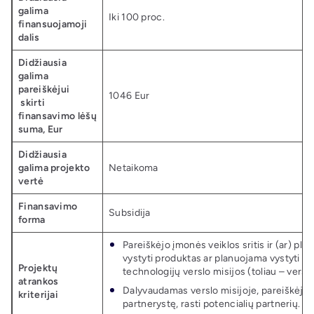
galima
Iki 100 proc.
finansuojamoji
dalis
Didžiausia
galima
pareiškėjui
1046 Eur
skirti
finansavimo lėšų
suma, Eur
Didžiausia
galima projekto
Netaikoma
vertė
Finansavimo
Subsidija
forma
Pareiškėjo įmonės veiklos sritis ir (ar) pla
vystyti produktas ar planuojama vystyti idėj
Projektų
technologijų verslo misijos (toliau – verslo
atrankos
Dalyvaudamas verslo misijoje, pareiškėja
kriterijai
partnerystę, rasti potencialių partnerių.