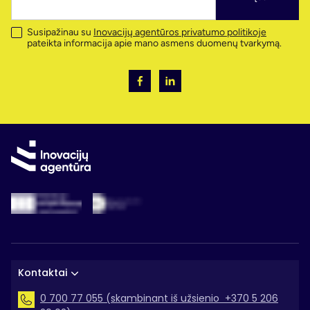
Susipažinau su
Inovacijų agentūros privatumo politikoje
pateikta informacija apie mano asmens duomenų tvarkymą.
Kontaktai
0 700 77 055 (skambinant iš užsienio +370 5 206