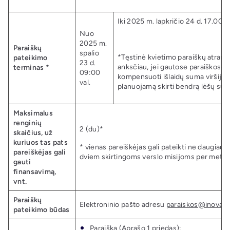
Iki 2025 m. lapkričio 24 d. 17.00 va
Nuo
2025 m.
Paraiškų
spalio
*Tęstinė kvietimo paraiškų atrank
pateikimo
23 d.
anksčiau, jei gautose paraiškose
terminas *
09:00
kompensuoti išlaidų suma viršija 
val.
planuojamą skirti bendrą lėšų su
Maksimalus
renginių
2 (du)*
skaičius, už
kuriuos tas pats
* vienas pareiškėjas gali pateikti ne daugiau k
pareiškėjas gali
dviem skirtingoms verslo misijoms per metu
gauti
finansavimą,
vnt.
Paraiškų
Elektroninio pašto adresu
paraiskos@inovacij
pateikimo būdas
Paraiška (Aprašo 1 priedas);