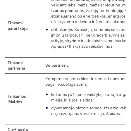
veikianti labai maža, maža ar vidutinė įmon
tvarios pramonės, žaliųjų technologijų kūr
atsinaujinančios energetikos, energijos v
efektyvumo didinimo ir žiedinės ekonomik
Tinkami
pareiškėjai
atitinkantys Subsidijų, kuriomis siekiama s
įmonių tarptautinį bendradarbiavimą žalių
srityje, skyrimo ir administravimo tvarkos 
Aprašas) II skyriaus reikalavimus.
Tinkami
Be partnerių
partneriai
Kompensuojamos šios tinkamos finansuoti išl
pagal fiksuotąją sumą:
kelionės į užsienio valstybę, kurioje orga
Tinkamos
misija, ir iš jos išlaidos;
išlaidos
gyvenamojo ploto nuomos užsienio valstyb
organizuojama verslo misija, išlaidos.
Didžiausia