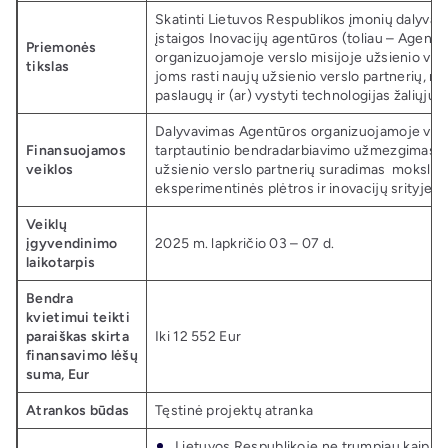
Skatinti Lietuvos Respublikos įmonių dalyvav
įstaigos Inovacijų agentūros (toliau – Agentū
Priemonės
organizuojamoje verslo misijoje užsienio valst
tikslas
joms rasti naujų užsienio verslo partnerių, na
paslaugų ir (ar) vystyti technologijas žaliųjų t
Dalyvavimas Agentūros organizuojamoje versl
Finansuojamos
tarptautinio bendradarbiavimo užmezgimas be
veiklos
užsienio verslo partnerių suradimas mokslini
eksperimentinės plėtros ir inovacijų srityje.
Veiklų
įgyvendinimo
2025 m. lapkričio 03 – 07 d.
laikotarpis
Bendra
kvietimui teikti
paraiškas skirta
Iki 12 552 Eur
finansavimo lėšų
suma, Eur
Atrankos būdas
Tęstinė projektų atranka
Lietuvos Respublikoje ne trumpiau kaip v