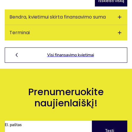
Išskleisti viską
Bendra, kvietimui skirta finansavimo suma
Terminai
12552 Eur
Kvietimas galioja nuo:
2025-10-23 09:00:00
PĮP gali būti teikiami iki:
2025-11-24 17:00:00
Visi finansavimo kvietimai
Prenumeruokite
naujienlaiškį!
El. paštas
Tęsti