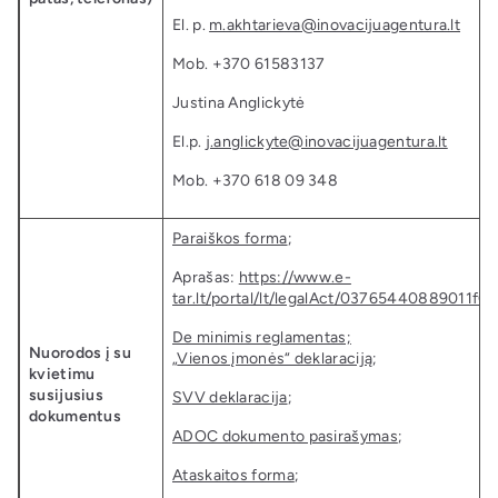
El. p.
m.akhtarieva@inovacijuagentura.lt
Mob. +370 61583137
Justina Anglickytė
El.p.
j.anglickyte@inovacijuagentura.lt
Mob. +370 618 09 348
Paraiškos forma
;
Aprašas:
https://www.e-
tar.lt/portal/lt/legalAct/03765440889011
De minimis reglamentas;
Nuorodos į su
„
Vienos įmonės“ deklaraciją
;
kvietimu
susijusius
SVV deklaracija
;
dokumentus
ADOC dokumento pasirašymas
;
Ataskaitos forma
;