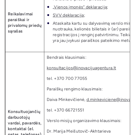
„
Vienos įmonės“ deklaraciją
;
Reikalavimai
SVV deklaracija
;
paraiškai ir
Ataskaita kartu su dalyvavimą verslo misij
privalomų priedų
nuotrauka, kelionės bilietais ir (ar) pareiš
sąrašas
registracijos į renginį patvirtinimu. Teikiam
yra jau įvykusi paraiškos pateikimo metu (
Bendrais klausimais:
konsultacijos@inovacijuagentura.lt
tel. +370 700 77055
Paraiškų rengimo klausimais:
Daiva Minkevičienė,
d.minkeviciene@inovacij
tel. +370 66721551
Konsultuojančių
darbuotojų
Verslo misijų organizavimo klausimais:
vardai, pavardės,
kontaktai (el.
Dr. Marija Meišutovič-Akhtarieva
patas, telefonas)