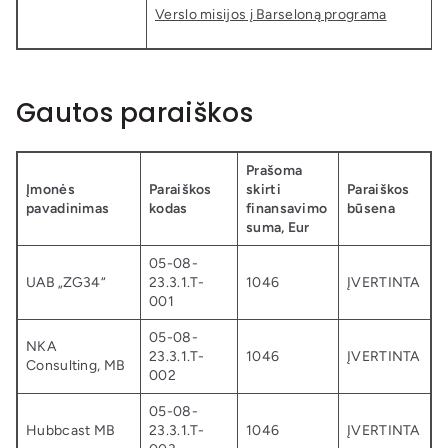
Verslo misijos į Barseloną programa
Gautos paraiškos
Prašoma
Įmonės
Paraiškos
skirti
Paraiškos
pavadinimas
kodas
finansavimo
būsena
suma, Eur
05-08-
UAB „ZG34“
23.3.1.T-
1046
ĮVERTINTA
001
05-08-
NKA
23.3.1.T-
1046
ĮVERTINTA
Consulting, MB
002
05-08-
Hubbcast MB
23.3.1.T-
1046
ĮVERTINTA