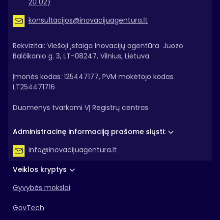
20 02)
konsultacijos@inovacijuagentura.lt
Rekvizitai: Viešoji įstaiga Inovacijų agentūra Juozo
Balčikonio g. 3, LT-08247, Vilnius, Lietuva
Įmonės kodas: 125447177, PVM mokėtojo kodas:
LT254471716
Duomenys tvarkomi VĮ Registrų centras
Administracinę informaciją prašome siųsti:
info@inovacijuagentura.lt
Veiklos kryptys
Gyvybės mokslai
GovTech