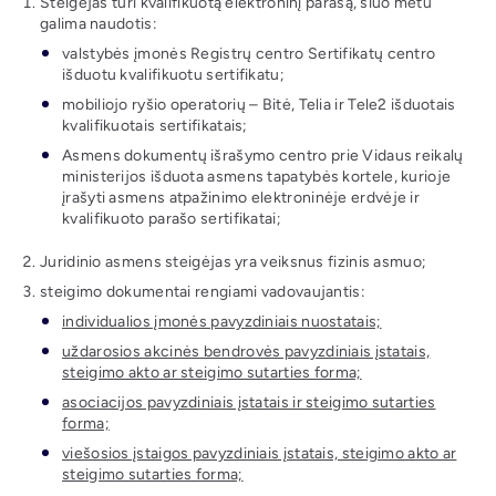
Steigėjas turi kvalifikuotą elektroninį parašą, šiuo metu
galima naudotis:
valstybės įmonės Registrų centro Sertifikatų centro
išduotu kvalifikuotu sertifikatu;
mobiliojo ryšio operatorių – Bitė, Telia ir Tele2 išduotais
kvalifikuotais sertifikatais;
Asmens dokumentų išrašymo centro prie Vidaus reikalų
ministerijos išduota asmens tapatybės kortele, kurioje
įrašyti asmens atpažinimo elektroninėje erdvėje ir
kvalifikuoto parašo sertifikatai;
Juridinio asmens steigėjas yra veiksnus fizinis asmuo;
steigimo dokumentai rengiami vadovaujantis:
individualios įmonės pavyzdiniais nuostatais;
uždarosios akcinės bendrovės pavyzdiniais įstatais,
steigimo akto ar steigimo sutarties forma;
asociacijos pavyzdiniais įstatais ir steigimo sutarties
forma;
viešosios įstaigos pavyzdiniais įstatais, steigimo akto ar
steigimo sutarties forma;