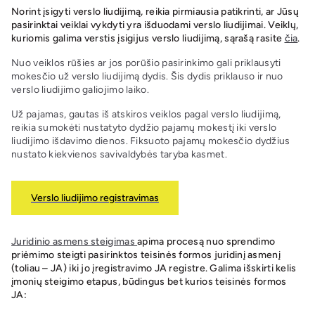
Norint įsigyti verslo liudijimą, reikia pirmiausia patikrinti, ar Jūsų
pasirinktai veiklai vykdyti yra išduodami verslo liudijimai. Veiklų,
kuriomis galima verstis įsigijus verslo liudijimą, sąrašą rasite
čia
.
Nuo veiklos rūšies ar jos porūšio pasirinkimo gali priklausyti
mokesčio už verslo liudijimą dydis. Šis dydis priklauso ir nuo
verslo liudijimo galiojimo laiko.
Už pajamas, gautas iš atskiros veiklos pagal verslo liudijimą,
reikia sumokėti nustatyto dydžio pajamų mokestį iki verslo
liudijimo išdavimo dienos. Fiksuoto pajamų mokesčio dydžius
nustato kiekvienos savivaldybės taryba kasmet.
Verslo liudijimo registravimas
Juridinio asmens steigimas
apima procesą nuo sprendimo
priėmimo steigti pasirinktos teisinės formos juridinį asmenį
(toliau – JA) iki jo įregistravimo JA registre. Galima išskirti kelis
įmonių steigimo etapus, būdingus bet kurios teisinės formos
JA: