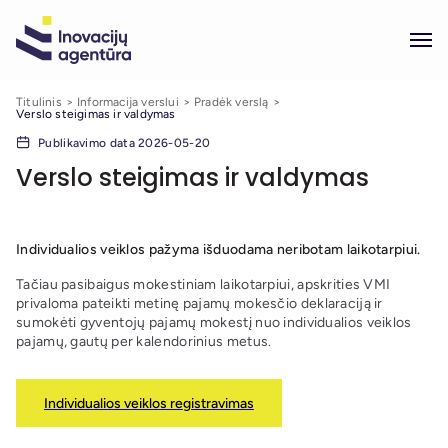
Titulinis
Informacija verslui
Pradėk verslą
Verslo steigimas ir valdymas
Publikavimo data 2026-05-20
Verslo steigimas ir valdymas
Individualios veiklos pažyma išduodama neribotam laikotarpiui.
Tačiau pasibaigus mokestiniam laikotarpiui, apskrities VMI
privaloma pateikti metinę pajamų mokesčio deklaraciją ir
sumokėti gyventojų pajamų mokestį nuo individualios veiklos
pajamų, gautų per kalendorinius metus.
Individualios veiklos registravimas