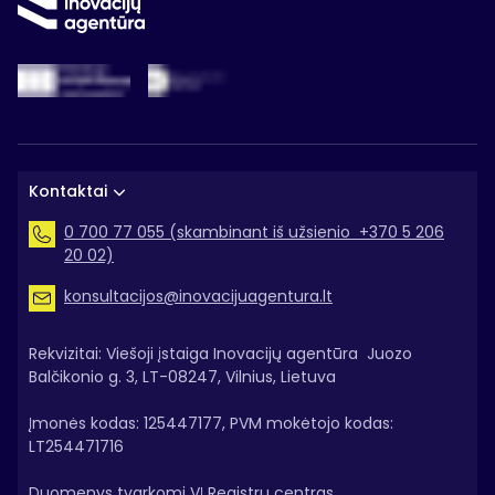
Kontaktai
0 700 77 055 (skambinant iš užsienio +370 5 206
20 02)
konsultacijos@inovacijuagentura.lt
Rekvizitai: Viešoji įstaiga Inovacijų agentūra Juozo
Balčikonio g. 3, LT-08247, Vilnius, Lietuva
Įmonės kodas: 125447177, PVM mokėtojo kodas:
LT254471716
Duomenys tvarkomi VĮ Registrų centras