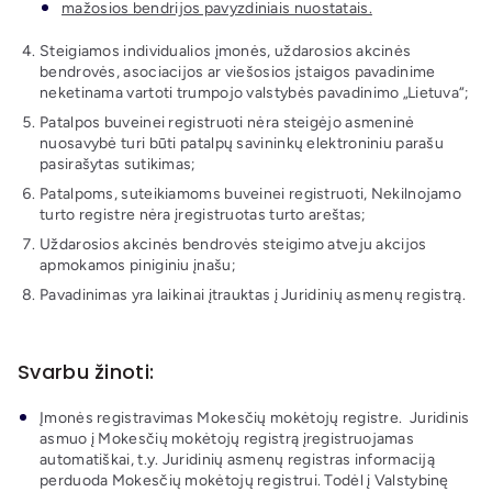
mažosios bendrijos pavyzdiniais nuostatais.
Steigiamos individualios įmonės, uždarosios akcinės
bendrovės, asociacijos ar viešosios įstaigos pavadinime
neketinama vartoti trumpojo valstybės pavadinimo „Lietuva“;
Patalpos buveinei registruoti nėra steigėjo asmeninė
nuosavybė turi būti patalpų savininkų elektroniniu parašu
pasirašytas sutikimas;
Patalpoms, suteikiamoms buveinei registruoti, Nekilnojamo
turto registre nėra įregistruotas turto areštas;
Uždarosios akcinės bendrovės steigimo atveju akcijos
apmokamos piniginiu įnašu;
Pavadinimas yra laikinai įtrauktas į Juridinių asmenų registrą.
Svarbu žinoti:
Įmonės registravimas Mokesčių mokėtojų registre. Juridinis
asmuo į Mokesčių mokėtojų registrą įregistruojamas
automatiškai, t.y. Juridinių asmenų registras informaciją
perduoda Mokesčių mokėtojų registrui. Todėl į Valstybinę