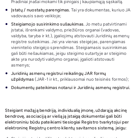
Pradiniai įnašai mokami tik pinigais į kaupiamąją sąskaitą.
Įstatų / nuostatų parengimas.
Tai yra dokumentas, kuriuo JA
vadovausis savo veikloje;
Steigiamojo susirinkimo sušaukimas.
Jo metu patvirtinami
įstatai, išrenkami valdymo, priežiūros organai (vadovas,
valdyba, taryba ir kt.), įgaliojimų atstovauti Juridinių asmenų
registre suteikimas. Jei yra vienas steigėjas, parengiamas
vienintelio steigėjo sprendimas. Steigiamasis susirinkimas
gali būti nešaukiamas, jeigu steigimo sutartyje ar steigimo
akte yra nurodyti valdymo organai, įgalioti atstovauti
asmenys;
Juridinių asmenų registrui reikalingų JAR formų
užpildymas
(JAR-1 ir kt., priklausomai nuo teisinės formos);
Dokumentų pateikimas notarui ir Juridinių asmenų registrui.
Steigiant mažąją bendriją, individualią įmonę, uždarąją akcinę
bendrovę, asociaciją ar viešąją įstaigą dokumentai gali būti
elektroniniu būdu pateikiami tiesiogiai Registro tvarkytojui per
elektroninę Registrų centro klientų savitarnos sistemą, jeigu: