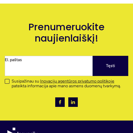
Prenumeruokite
naujienlaiškį!
El. paštas
Tęsti
Susipažinau su
Inovacijų agentūros privatumo politikoje
pateikta informacija apie mano asmens duomenų tvarkymą.