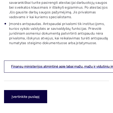
savarankiškai turite pasirengti atestacijai darbuotojų saugos
bei sveikatos klausimais ir išlaikyti egzaminus. Po atestacijos
Jūs gausite darbų saugos pažymėjimą. Jis privalomas
vadovams ir kai kuriems specialistams.
Įmonės antspaudas. Antspaudai privalomi tik institucijoms,
kurios vykdo valstybės ar savivaldybių funkcijas. Prievolė
juridiniam asmeniui dokumentą patvirtinti antspaudu nėra
privaloma, išskyrus atvejus, kai reikalavimas turėti antspaudą
numatytas steigimo dokumentuose arba įstatymuose.
Finansų ministerijos atmintinė apie labai mažų, mažų ir vidutinių
Įvertinkite puslapį