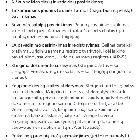
Aiškus veiklos tikslų ir uždavinių pasirinkimas
;
Tinkamiausios įmonės teisinės formos (pagal būsimą veiklą)
pasirinkimas;
Buveinės patalpų pasirinkimas.
Patalpų savininko sutikimas
suteikti patalpas JA buveinei (notariškai patvirtintas), jei
patalpų savininkas nėra steigėjas;
JA pavadinimo pasirinkimas ir registravimas.
Galima pateikti
prašymą Juridinių asmenų registro tvarkytojui dėl laikino
pavadinimo įtraukimo į Juridinių asmenų registrą (
JAR-5
);
Steigimo dokumento surašymas
(steigimo aktas – kai
steigėjas vienas, steigimo sutartis – kai steigėjų daugiau nei
vienas);
Kaupiamosios sąskaitos atidarymas.
Steigėjai turi teisę patys
pasirinkti banką. JA įgalioti asmenys, atidarantys JA vardu
banko sąskaitą, privalo turėti asmens tapatybę patvirtinantį
dokumentą ir steigimo sandorį (steigimo sutartį ar aktą).
Vėliau, įregistravus JA, kaupiamoji sąskaita keičiama į
einamąją banko sąskaitą (pateikus JA registravimo
pažymėjimą, vadovo paskyrimą patvirtinantį dokumentą,
vadovo asmens dokumentą ir JA antspaudą);
Reikalingų pradinių įnašų apmokėjimas (jei tokie numatyti)
.