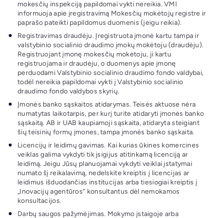
mokesčių inspekciją papildomai vykti nereikia. VMI
informuoja apie įregistravimą Mokesčių mokėtojų registre ir
paprašo pateikti papildomus duomenis (jeigu reikia).
Registravimas draudėju. Įregistruota įmonė kartu tampa ir
valstybinio socialinio draudimo įmokų mokėtoju (draudėju).
Registruojant įmonę mokesčių mokėtoju, ji kartu
registruojama ir draudėju, o duomenys apie įmonę
perduodami Valstybinio socialinio draudimo fondo valdybai,
todėl nereikia papildomai vykti į Valstybinio socialinio
draudimo fondo valdybos skyrių.
Įmonės banko sąskaitos atidarymas. Teisės aktuose nėra
numatytas laikotarpis, per kurį turite atidaryti įmonės banko
sąskaitą. AB ir UAB kaupiamoji sąskaita, atidaryta steigiant
šių teisinių formų įmones, tampa įmonės banko sąskaita.
Licencijų ir leidimų gavimas. Kai kurias ūkines komercines
veiklas galima vykdyti tik įsigijus atitinkamą licenciją ar
leidimą. Jeigu Jūsų planuojamai vykdyti veiklai įstatymai
numato šį reikalavimą, nedelskite kreiptis į licencijas ar
leidimus išduodančias institucijas arba tiesiogiai kreiptis į
„Inovacijų agentūros“ konsultantus dėl nemokamos
konsultacijos.
Darbų saugos pažymėjimas. Mokymo įstaigoje arba