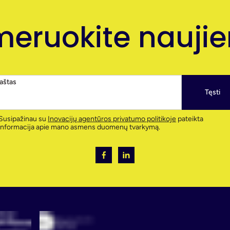
eruokite naujien
paštas
Tęsti
Susipažinau su
Inovacijų agentūros privatumo politikoje
pateikta
informacija apie mano asmens duomenų tvarkymą.