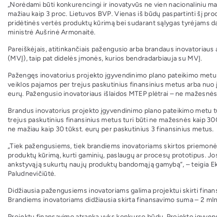
„Norėdami būti konkurencingi ir inovatyvūs ne vien nacionaliniu ma
mažiau kaip 3 proc. Lietuvos BVP. Vienas iš būdų paspartinti šį pro
pridėtinės vertės produktų kūrimą bei sudarant sąlygas tyrėjams d
ministrė Aušrinė Armonaitė.
Pareiškėjais, atitinkančiais pažengusio arba brandaus inovatoriaus 
(MVĮ), taip pat didelės įmonės, kurios bendradarbiauja su MVĮ.
Pažengęs inovatorius projekto įgyvendinimo plano pateikimo metu t
veiklos pajamos per trejus paskutinius finansinius metus arba nuo 
eurų. Pažengusio inovatoriaus išlaidos MTEP plėtrai – ne mažesnės 
Brandus inovatorius projekto įgyvendinimo plano pateikimo metu tur
trejus paskutinius finansinius metus turi būti ne mažesnės kaip 300
ne mažiau kaip 30 tūkst. eurų per paskutinius 3 finansinius metus.
„Tiek pažengusiems, tiek brandiems inovatoriams skirtos priemonės 
produktų kūrimą, kurti gaminių, paslaugų ar procesų prototipus. Jos 
ankstyvąją sukurtų naujų produktų bandomąją gamybą“, – teigia Eko
Paludnevičiūtė.
Didžiausia pažengusiems inovatoriams galima projektui skirti finan
Brandiems inovatoriams didžiausia skirta finansavimo suma – 2 mln.
Projektų finansavimo atranka vyks konkurso būdu. Projekto įgyvendin