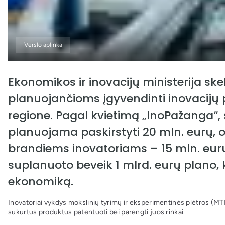
Verslo aplinka
Ekonomikos ir inovacijų ministerija sk
planuojančioms įgyvendinti inovacijų p
regione. Pagal kvietimą „InoPažanga“,
planuojama paskirstyti 20 mln. eurų, 
brandiems inovatoriams – 15 mln. eurų 
suplanuoto beveik 1 mlrd. eurų plano, k
ekonomiką.
Inovatoriai vykdys mokslinių tyrimų ir eksperimentinės plėtros (MT
sukurtus produktus patentuoti bei parengti juos rinkai.