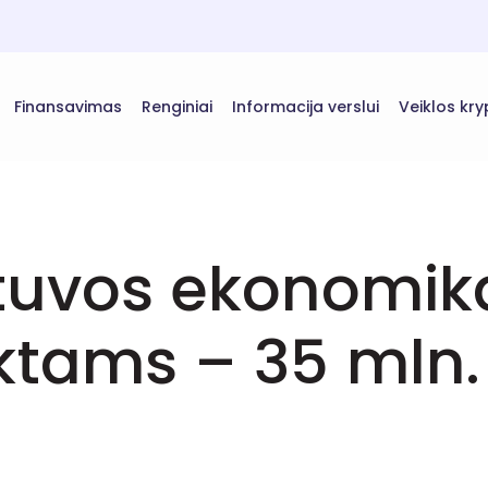
Finansavimas
Renginiai
Informacija verslui
Veiklos kry
ietuvos ekonomik
ektams – 35 mln.