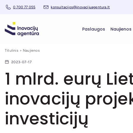
0 700 77 055
konsultacijos@inovacijuagentura.lt
Paslaugos
Naujienos
Titulinis
Naujienos
2023-07-17
1 mlrd. eurų L
inovacijų proj
investicijų