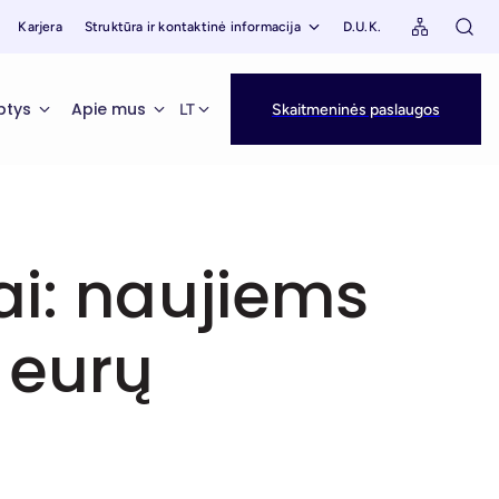
Karjera
Struktūra ir kontaktinė informacija
D.U.K.
ptys
Apie mus
LT
Skaitmeninės paslaugos
ai: naujiems
 eurų