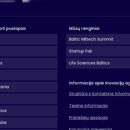
oti puslapiai
Mūsų renginiai
Baltic Miltech Summit
Startup Fair
as
Life Sciences Baltics
Informacija apie Inovacijų a
uania
Struktūra ir kontaktinė inform
Teisinė informacija
box
Pranešėjų apsauga
slas
Korupcijos prevencija