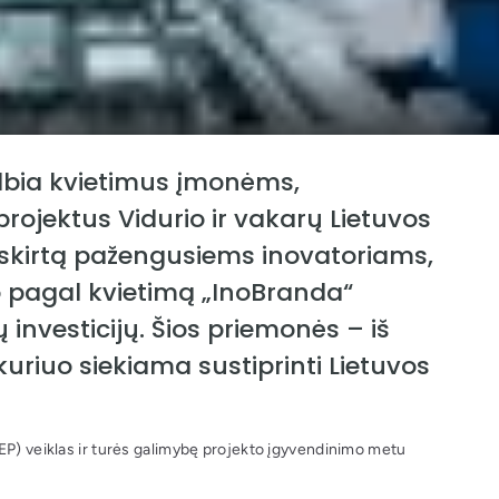
elbia kvietimus įmonėms,
rojektus Vidurio ir vakarų Lietuvos
 skirtą pažengusiems inovatoriams,
o pagal kvietimą „InoBranda“
investicijų. Šios priemonės – iš
uriuo siekiama sustiprinti Lietuvos
EP) veiklas ir turės galimybę projekto įgyvendinimo metu