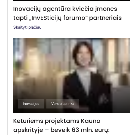
Inovacijų agentūra kviečia įmones
tapti „InvESticijų forumo“ partneriais
Skaityti plačiau
Inovacijos
Verslo aplinka
Keturiems projektams Kauno
apskrityje – beveik 63 mln. eurų: