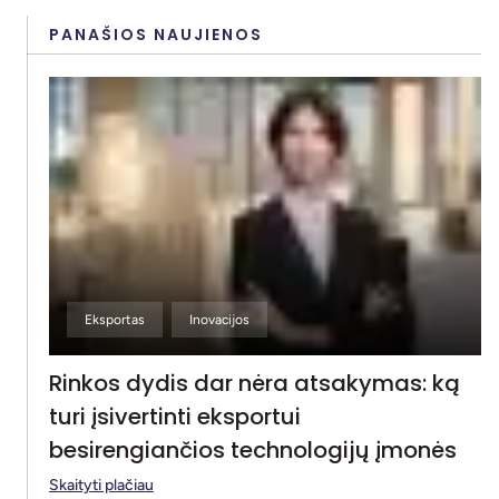
PANAŠIOS NAUJIENOS
Eksportas
Inovacijos
Rinkos dydis dar nėra atsakymas: ką
turi įsivertinti eksportui
besirengiančios technologijų įmonės
Skaityti plačiau