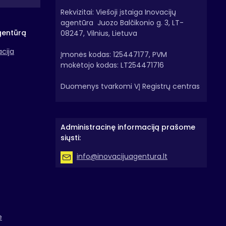
Rekvizitai: Viešoji įstaiga Inovacijų
agentūra Juozo Balčikonio g. 3, LT-
gentūrą
08247, Vilnius, Lietuva
acija
Įmonės kodas: 125447177, PVM
mokėtojo kodas: LT254471716
Duomenys tvarkomi VĮ Registrų centras
Administracinę informaciją prašome
siųsti:
info@inovacijuagentura.lt
e