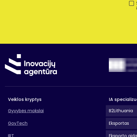
Veiklos kryptys
IA specializu
Gyvybės mokslai
B2Lithuania
GovTech
Eksportas
IRT
Eksporto gid