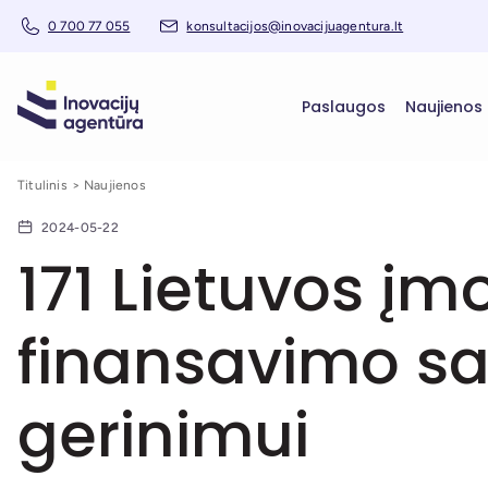
0 700 77 055
konsultacijos@inovacijuagentura.lt
Paslaugos
Naujienos
Titulinis
Naujienos
2024-05-22
171 Lietuvos įm
finansavimo sa
gerinimui