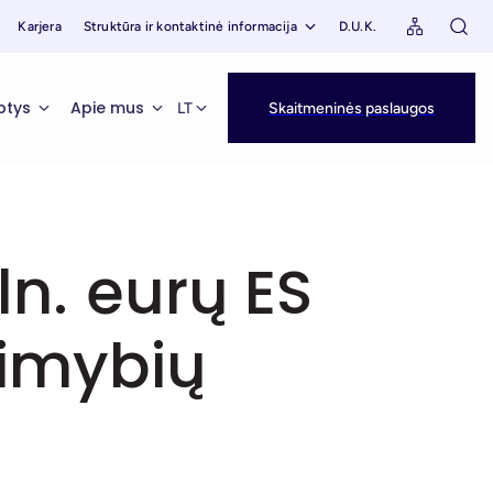
Karjera
Struktūra ir kontaktinė informacija
D.U.K.
ptys
Apie mus
LT
Skaitmeninės paslaugos
ln. eurų ES
limybių