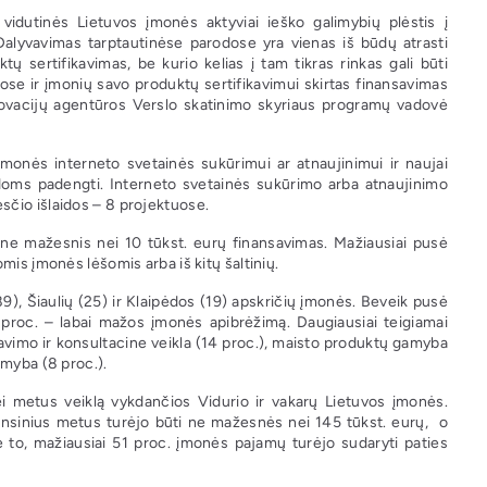
 vidutinės Lietuvos įmonės aktyviai ieško galimybių plėstis į
 Dalyvavimas tarptautinėse parodose yra vienas iš būdų atrasti
ų sertifikavimas, be kurio kelias į tam tikras rinkas gali būti
ose ir įmonių savo produktų sertifikavimui skirtas finansavimas
 Inovacijų agentūros Verslo skatinimo skyriaus programų vadovė
įmonės interneto svetainės sukūrimui ar atnaujinimui ir naujai
idoms padengti. Interneto svetainės sukūrimo arba atnaujinimo
sčio išlaidos – 8 projektuose.
r ne mažesnis nei 10 tūkst. eurų finansavimas. Mažiausiai pusė
mis įmonės lėšomis arba iš kitų šaltinių.
9), Šiaulių (25) ir Klaipėdos (19) apskričių įmonės. Beveik pusė
1 proc. – labai mažos įmonės apibrėžimą. Daugiausiai teigiamai
avimo ir konsultacine veikla (14 proc.), maisto produktų gamyba
amyba (8 proc.).
ei metus veiklą vykdančios Vidurio ir vakarų Lietuvos įmonės.
ansinius metus turėjo būti ne mažesnės nei 145 tūkst. eurų, o
 to, mažiausiai 51 proc. įmonės pajamų turėjo sudaryti paties