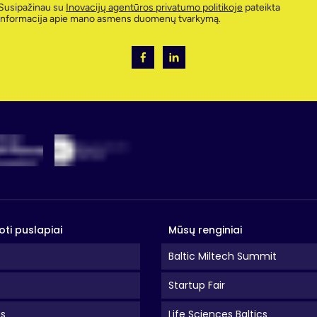
Susipažinau su
Inovacijų agentūros privatumo politikoje
pateikta
informacija apie mano asmens duomenų tvarkymą.
oti puslapiai
Mūsų renginiai
Baltic Miltech Summit
Startup Fair
as
Life Sciences Baltics