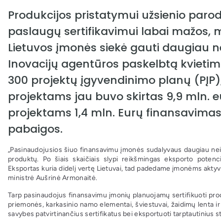
Produkcijos pristatymui užsienio parod
paslaugų sertifikavimui labai mažos, m
Lietuvos įmonės siekė gauti daugiau n
Inovacijų agentūros paskelbtą kvieti
300 projektų įgyvendinimo planų (PĮP), i
projektams jau buvo skirtas 9,9 mln. e
projektams 1,4 mln. Eurų finansavimas b
pabaigos.
„Pasinaudojusios šiuo finansavimu įmonės sudalyvaus daugiau nei 
produktų. Po šiais skaičiais slypi reikšmingas eksporto poten
Eksportas kuria didelį vertę Lietuvai, tad padedame įmonėms aktyviai
ministrė Aušrinė Armonaitė.
Tarp pasinaudojus finansavimu įmonių planuojamų sertifikuoti produk
priemonės, karkasinio namo elementai, šviestuvai, žaidimų lenta ir 
savybes patvirtinančius sertifikatus bei eksportuoti tarptautinius 