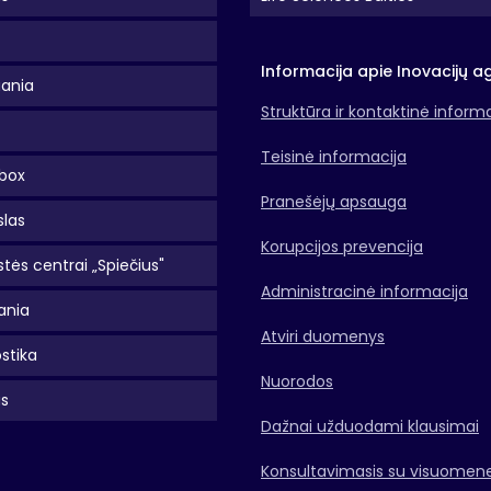
Informacija apie Inovacijų a
uania
Struktūra ir kontaktinė inform
Teisinė informacija
box
Pranešėjų apsauga
slas
Korupcijos prevencija
tės centrai „Spiečius"
Administracinė informacija
ania
Atviri duomenys
stika
Nuorodos
as
Dažnai užduodami klausimai
Konsultavimasis su visuomen