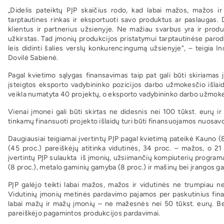
„Didelis pateiktų PĮP skaičius rodo, kad labai mažos, mažos ir
tarptautines rinkas ir eksportuoti savo produktus ar paslaugas.
klientus ir partnerius užsienyje. Ne mažiau svarbus yra ir produkt
užkirstas. Tad įmonių produkcijos pristatymui tarptautinėse parod
leis didinti šalies verslų konkurencingumą užsienyje“, – teigia
Dovilė Sabienė.
Pagal kvietimo sąlygas finansavimas taip pat gali būti skiriamas 
įsteigtos eksporto vadybininko pozicijos darbo užmokesčio išla
veikla numatyta 40 projektų, o eksporto vadybininko darbo užmoke
Vienai įmonei gali būti skirtas ne didesnis nei 100 tūkst. eurų i
tinkamų finansuoti projekto išlaidų turi būti finansuojamos nuosavo
Daugiausiai teigiamai įvertintų PĮP pagal kvietimą pateikė Kauno (8
(45 proc.) pareiškėjų atitinka vidutinės, 34 proc. – mažos, o 2
įvertintų PĮP sulaukta iš įmonių, užsiimančių kompiuterių program
(8 proc.), metalo gaminių gamyba (8 proc.) ir mašinų bei įrangos g
PĮP galėjo teikti labai mažos, mažos ir vidutinės ne trumpiau n
Vidutinių įmonių metinės pardavimo pajamos per paskutinius fin
labai mažų ir mažų įmonių – ne mažesnės nei 50 tūkst. eurų. Be
pareiškėjo pagamintos produkcijos pardavimai.