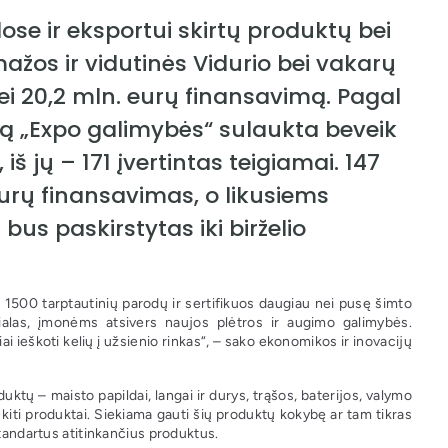
ose ir eksportui skirtų produktų bei
ažos ir vidutinės Vidurio bei vakarų
ei 20,2 mln. eurų finansavimą. Pagal
mą „Expo galimybės“ sulaukta beveik
š jų – 171 įvertintas teigiamai. 147
urų finansavimas, o likusiems
us paskirstytas iki birželio
1500 tarptautinių parodų ir sertifikuos daugiau nei pusę šimto
cialas, įmonėms atsivers naujos plėtros ir augimo galimybės.
 ieškoti kelių į užsienio rinkas“, – sako ekonomikos ir inovacijų
tų – maisto papildai, langai ir durys, trąšos, baterijos, valymo
kiti produktai. Siekiama gauti šių produktų kokybę ar tam tikras
standartus atitinkančius produktus.