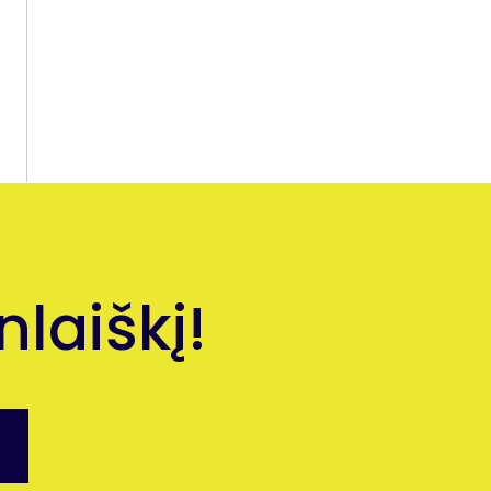
laiškį!