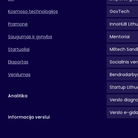
Kosmoso technologijos
GovTech
Pramonė
InnoHUB Lith
Saugumas ir gynyba
Mentoriai
Startuoliai
Miltech Sand
Eksportas
Socialinis ver
Verslumas
Bendradarbys
Startup Lithu
Analitika
Verslo diagno
Verslo e-gid
Informacija verslui