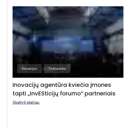
Inovacijos
Tinklaveika
Inovacijų agentūra kviečia įmones
tapti „InvESticijų forumo“ partneriais
Skaityti plačiau