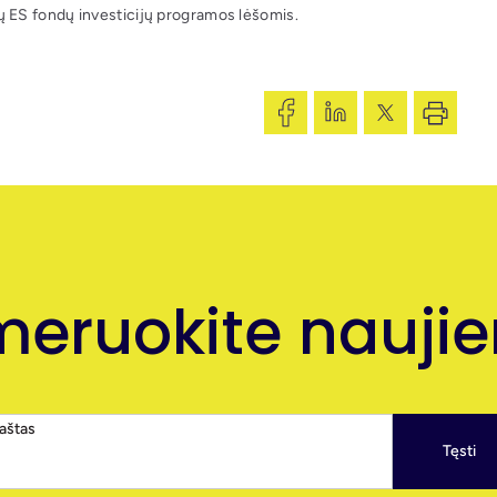
 ES fondų investicijų programos lėšomis.
eruokite naujien
paštas
Tęsti