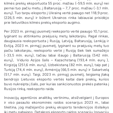
kilmės prekių eksportuota 55 proc. mažiau (-59,5 mln. eurų) nei
pernai tuo pačiu metu, į Baltarusiją – 7,7 proc. mažiau (-3,1 mln.
eurų). Tuo tarpu eksporto į Ukrainą vertė paaugo net 118,9 proc.
(226,5 mln. eurų) ir būtent Ukrainos rinka labiausiai prisidėjo
prie lietuviškos kilmės prekių eksporto augimo.
Per 2023 m. pirmąjį pusmetį reeksporto vertė paaugo 10,1 proc.
lyginant su atitinkamu praėjusių metų laikotarpiu. Pagal rinkas,
daugiausia reeksportuota į Rusiją, Latviją, Baltarusiją, Lenkiją ir
Estiją. 2023 m. pirmąjį pusmetį, lyginant su praėjusių metų tuo
pačiu laikotarpiu, reeksporto vertė į Rusiją šiek tiek sumažėjo
(-33,5 mln. eurų), tačiau labai išaugo į Baltarusiją (542 mln.
eurų), Vidurio Azijos šalis – Kazachstaną (193,4 mln. eurų ),
Kirgiziją (251,6 mln. eurų), Uzbekistaną (82 mln. eurų), taip pat į
Turkiją (74,4 mln. eurų), Armėniją (66,5 mln. eurų) ir Sakartvelą
(51,7 mln. eurų). Taigi, 2023 m. pirmąjį pusmetį, teigiamą įtaką
bendrojo Lietuvos eksporto vertės kaitai darė prekių, kurios
buvo nukreipta į šalis, per kurias sankcionuotos prekės patenka į
Rusijos rinką, reeksporto raida.
Inovacijų agentūros analitikų vertinimu, atsižvelgiant į Europos
ir viso pasaulio ekonominės raidos scenarijus 2023 m., labai
tikėtina, jog mažėjančio prekių eksporto tendencijos išsilaikys
iki metų pabaigos. Detalesnį eksporto raidos scenarijų Inovacijų