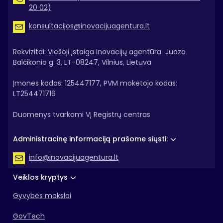
20 02)
konsultacijos@inovacijuagentura.lt
Rekvizitai: Viešoji įstaiga Inovacijų agentūra Juozo
Balčikonio g. 3, LT-08247, Vilnius, Lietuva
Įmonės kodas: 125447177, PVM mokėtojo kodas:
LT254471716
Duomenys tvarkomi VĮ Registrų centras
Administracinę informaciją prašome siųsti:
info@inovacijuagentura.lt
Veiklos kryptys
Gyvybės mokslai
GovTech