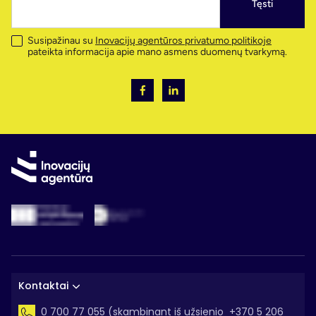
Tęsti
Susipažinau su
Inovacijų agentūros privatumo politikoje
pateikta informacija apie mano asmens duomenų tvarkymą.
Kontaktai
0 700 77 055 (skambinant iš užsienio +370 5 206