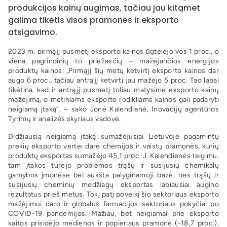
produkcijos kainų augimas, tačiau jau kitąmet
galima tikėtis visos pramonės ir eksporto
atsigavimo.
2023 m. pirmąjį pusmetį eksporto kainos ūgtelėjo vos 1 proc., o
viena pagrindinių to priežasčių – mažėjančios energijos
produktų kainos. „Pirmąjį šių metų ketvirtį eksporto kainos dar
augo 6 proc., tačiau antrąjį ketvirtį jau mažėjo 5 proc. Tad labai
tikėtina, kad ir antrąjį pusmetį toliau matysime eksporto kainų
mažėjimą, o metiniams eksporto rodikliams kainos gali padaryti
neigiamą įtaką“, – sako Jonė Kalendienė, Inovacijų agentūros
Tyrimų ir analizės skyriaus vadovė.
Didžiausią neigiamą įtaką sumažėjusiai Lietuvoje pagamintų
prekių eksporto vertei darė chemijos ir vaistų pramonės, kurių
produktų eksportas sumažėjo 45,1 proc. J. Kalendienės teigimu,
tam įtakos turėjo problemos trąšų ir susijusių chemikalų
gamybos įmonėse bei aukšta palyginamoji bazė, nes trąšų ir
susijusių cheminių medžiagų eksportas labiausiai augino
rezultatus prieš metus. Tokį patį poveikį šio sektoriaus eksporto
mažėjimui daro ir globalūs farmacijos sektoriaus pokyčiai po
COVID-19 pandemijos. Mažiau, bet neigiamai prie eksporto
kaitos prisidėjo medienos ir popieriaus pramonė (-18,7 proc.),