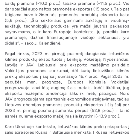
baldų pramonė (-10,2 proc.), tabako pramonė (-11,5 proc.). Vis
dar sparčiai augo naftos pramonės eksportas (15 proc.). Taip pat
teigiama buvo inžinerinės pramonės produktų eksporto kaita
(5,6 proc.). „Šio sektoriaus gaminami aukštųjų ir vidutinių-
aukštųjų technologijų produktai yra mažai jautrūs paklausos
svyravimams, o ir karo Europoje kontekste, jų poreikis karo
pramonėje, dažnai finansuojamoje viešojo sektoriaus, yra
didelis“, – sako J. Kalendienė.
Pagal rinkas, 2023 m. pirmąjį pusmetį daugiausia lietuviškos
kilmės produktų eksportuota į Lenkiją, Vokietiją, Nyderlandus,
Latviją ir JAV. Labiausiai prie eksporto mažėjimo prisidėjo
Vokietijos pramonės sunkumai, dėl kurių lietuviškos kilmės
prekių eksportas į šią šalį sumažėjo 16,7 proc. Pagal 2023 m.
gegužės mėn. prognozę, Europos Komisija Vokietijai
prognozuoja labai lėtą augimą šiais metais, todėl tikėtina, jog
eksporto mažėjimo tendencija išliks iki metų pabaigos. Nors
JAV prognozuojama spartesnis ekonomikos atsigavimas, tačiau
Lietuvos chemijos pramonės produktų eksportas į šią šalį per
2023 m. pirmąjį pusmetį sumenko perpus (52,8 proc.) ir tai iš
esmės nulėmė eksporto mažėjimą šia kryptimi (-13,9 proc.).
Karo Ukrainoje kontekste, lietuviškos kilmės prekių eksportas į
šalis agresores Rusiją ir Baltarusiją menksta. Į Rusiją lietuviškos