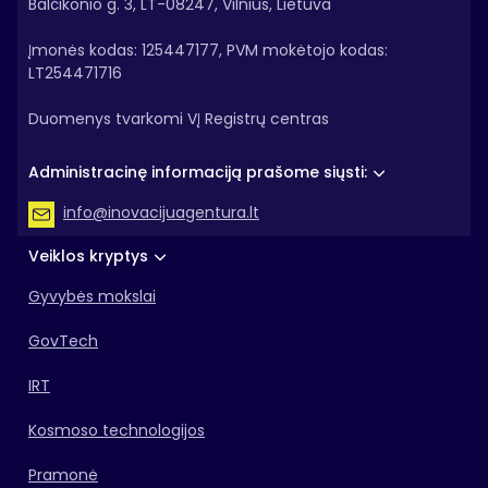
Balčikonio g. 3, LT-08247, Vilnius, Lietuva
Įmonės kodas: 125447177, PVM mokėtojo kodas:
LT254471716
Duomenys tvarkomi VĮ Registrų centras
Administracinę informaciją prašome siųsti:
info@inovacijuagentura.lt
Veiklos kryptys
Gyvybės mokslai
GovTech
IRT
Kosmoso technologijos
Pramonė