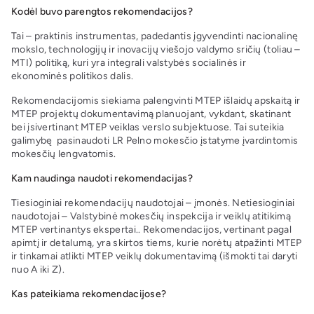
Kodėl buvo parengtos rekomendacijos?
Tai – praktinis instrumentas, padedantis įgyvendinti nacionalinę
mokslo, technologijų ir inovacijų viešojo valdymo sričių (toliau –
MTI) politiką, kuri yra integrali valstybės socialinės ir
ekonominės politikos dalis.
Rekomendacijomis siekiama palengvinti MTEP išlaidų apskaitą ir
MTEP projektų dokumentavimą planuojant, vykdant, skatinant
bei įsivertinant MTEP veiklas verslo subjektuose. Tai suteikia
galimybę pasinaudoti LR Pelno mokesčio įstatyme įvardintomis
mokesčių lengvatomis.
Kam naudinga naudoti rekomendacijas?
Tiesioginiai rekomendacijų naudotojai – įmonės. Netiesioginiai
naudotojai – Valstybinė mokesčių inspekcija ir veiklų atitikimą
MTEP vertinantys ekspertai.. Rekomendacijos, vertinant pagal
apimtį ir detalumą, yra skirtos tiems, kurie norėtų atpažinti MTEP
ir tinkamai atlikti MTEP veiklų dokumentavimą (išmokti tai daryti
nuo A iki Z).
Kas pateikiama rekomendacijose?