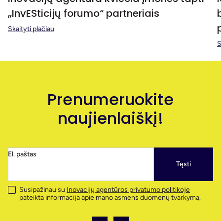
„InvESticijų forumo“ partneriais
Skaityti plačiau
S
Prenumeruokite
naujienlaiškį!
El. paštas
Tęsti
Susipažinau su
Inovacijų agentūros privatumo politikoje
pateikta informacija apie mano asmens duomenų tvarkymą.