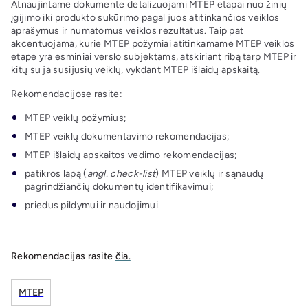
Atnaujintame dokumente detalizuojami MTEP etapai nuo žinių
įgijimo iki produkto sukūrimo pagal juos atitinkančios veiklos
aprašymus ir numatomus veiklos rezultatus. Taip pat
akcentuojama, kurie MTEP požymiai atitinkamame MTEP veiklos
etape yra esminiai verslo subjektams, atskiriant ribą tarp MTEP ir
kitų su ja susijusių veiklų, vykdant MTEP išlaidų apskaitą.
Rekomendacijose rasite:
MTEP veiklų požymius;
MTEP veiklų dokumentavimo rekomendacijas;
MTEP išlaidų apskaitos vedimo rekomendacijas;
patikros lapą (
angl. check-list
) MTEP veiklų ir sąnaudų
pagrindžiančių dokumentų identifikavimui;
priedus pildymui ir naudojimui.
Rekomendacijas rasite
čia.
MTEP