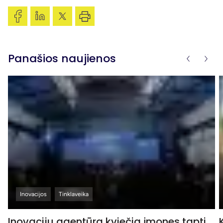
Panašios naujienos
Inovacijos
Tinklaveika
Inovacijų agentūra kviečia įmones tapti