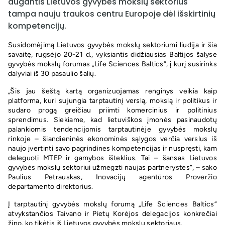
augantis Lietuvos gyvybės mokslų sektorius
tampa nauju traukos centru Europoje dėl išskirtinių
kompetencijų.
Susidomėjimą Lietuvos gyvybės mokslų sektoriumi liudija ir šia
savaitę, rugsėjo 20-21 d., vyksiantis didžiausias Baltijos šalyse
gyvybės mokslų forumas „Life Sciences Baltics“, į kurį susirinks
dalyviai iš 30 pasaulio šalių.
„Šis jau šeštą kartą organizuojamas renginys veikia kaip
platforma, kuri sujungia tarptautinį verslą, mokslą ir politikus ir
sudaro progą greičiau priimti komercinius ir politinius
sprendimus. Siekiame, kad lietuviškos įmonės pasinaudotų
palankiomis tendencijomis tarptautinėje gyvybės mokslų
rinkoje – šiandieninės ekonominės sąlygos verčia verslus iš
naujo įvertinti savo pagrindines kompetencijas ir nuspręsti, kam
deleguoti MTEP ir gamybos išteklius. Tai – šansas Lietuvos
gyvybės mokslų sektoriui užmegzti naujas partnerystes“, – sako
Paulius Petrauskas, Inovacijų agentūros Proveržio
departamento direktorius.
Į tarptautinį gyvybės mokslų forumą „Life Sciences Baltics“
atvykstančios Taivano ir Pietų Korėjos delegacijos konkrečiai
žino, ko tikėtis iš Lietuvos gyvybės mokslų sektoriaus.