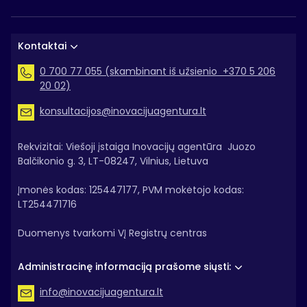
Kontaktai
0 700 77 055 (skambinant iš užsienio +370 5 206
20 02)
konsultacijos@inovacijuagentura.lt
Rekvizitai: Viešoji įstaiga Inovacijų agentūra Juozo
Balčikonio g. 3, LT-08247, Vilnius, Lietuva
Įmonės kodas: 125447177, PVM mokėtojo kodas:
LT254471716
Duomenys tvarkomi VĮ Registrų centras
Administracinę informaciją prašome siųsti:
info@inovacijuagentura.lt