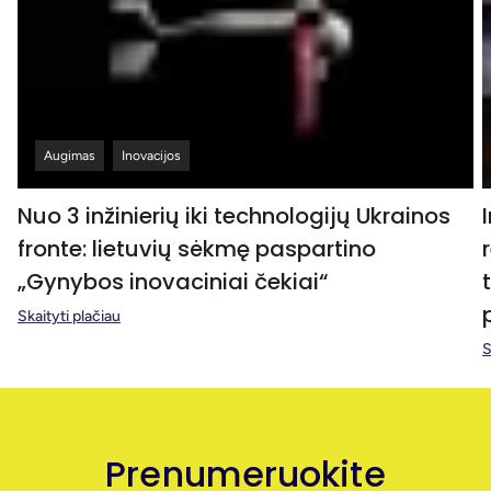
Augimas
Inovacijos
Nuo 3 inžinierių iki technologijų Ukrainos
fronte: lietuvių sėkmę paspartino
„Gynybos inovaciniai čekiai“
Skaityti plačiau
S
Prenumeruokite