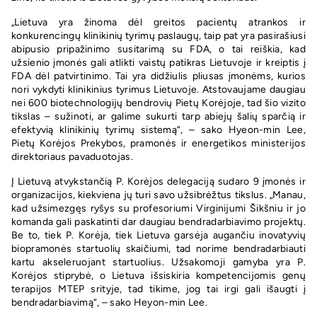
„Lietuva yra žinoma dėl greitos pacientų atrankos ir
konkurencingų klinikinių tyrimų paslaugų, taip pat yra pasirašiusi
abipusio pripažinimo susitarimą su FDA, o tai reiškia, kad
užsienio įmonės gali atlikti vaistų patikras Lietuvoje ir kreiptis į
FDA dėl patvirtinimo. Tai yra didžiulis pliusas įmonėms, kurios
nori vykdyti klinikinius tyrimus Lietuvoje. Atstovaujame daugiau
nei 600 biotechnologijų bendrovių Pietų Korėjoje, tad šio vizito
tikslas – sužinoti, ar galime sukurti tarp abiejų šalių sparčią ir
efektyvią klinikinių tyrimų sistemą“, – sako Hyeon-min Lee,
Pietų Korėjos Prekybos, pramonės ir energetikos ministerijos
direktoriaus pavaduotojas.
Į Lietuvą atvykstančią P. Korėjos delegaciją sudaro 9 įmonės ir
organizacijos, kiekviena jų turi savo užsibrėžtus tikslus. „Manau,
kad užsimezgęs ryšys su profesoriumi Virginijumi Šikšniu ir jo
komanda gali paskatinti dar daugiau bendradarbiavimo projektų.
Be to, tiek P. Korėja, tiek Lietuva garsėja augančiu inovatyvių
biopramonės startuolių skaičiumi, tad norime bendradarbiauti
kartu akseleruojant startuolius. Užsakomoji gamyba yra P.
Korėjos stiprybė, o Lietuva išsiskiria kompetencijomis genų
terapijos MTEP srityje, tad tikime, jog tai irgi gali išaugti į
bendradarbiavimą“, – sako Heyon-min Lee.