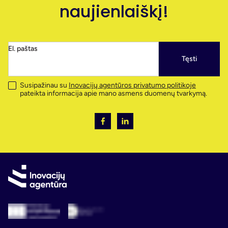
naujienlaiškį!
El. paštas
Tęsti
Susipažinau su
Inovacijų agentūros privatumo politikoje
pateikta informacija apie mano asmens duomenų tvarkymą.