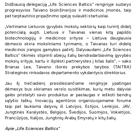
Didžiausią delegaciją „Life Sciences Baltics“ renginyje sudarys
progresyvios Taivano bioinžinerijos ir medicinos įmonės, taip
pat tarptautinio pripažinimo spėję sulaukti startuoliai.
„Vertiname Lietuvos gyvybės mokslų sektorių kaip turintį didelį
potencialą augti. Lietuva ir Taivanas vienas kitą papildo
biotechnologijų ir medicinos srityse – Lietuva daugiausia
dėmesio skiria moksliniams tyrimams, o Taivanas turi didelę
medicinos įrangos gamybos patirtį. Dalyvaudami „Life Sciences
Baltics“ tikimės stiprinti abiejų šalių bendradarbiavimą gyvybės
mokslų srityje, kartu ir išplėsti partnerystes į kitas šalis“, – sako
Brianas Lee, Taivano išorės prekybos tarybos (TAITRA)
Strateginės rinkodaros departamento vykdantysis direktorius.
Jau šį trečiadienį prasidėsiančiame renginyje ypatingas
dėmesys bus skiriamas verslo susitikimas, kurių metu dalyviai
galės pristatyti savo produktus ar paslaugas ir ieškoti bendrų
sąlyšio taškų. Inovacijų agentūros organizuojamame forume
taip pat laukiama dalyvių iš Latvijos, Estijos, Lenkijos, JAV,
Jungtinės Karalystės, Belgijos, Švedijos, Suomijos, Vokietijos,
Prancūzijos, Italijos, Jungtinių Arabų Emyratų ir kitų šalių.
Apie „Life Sciences Baltics“