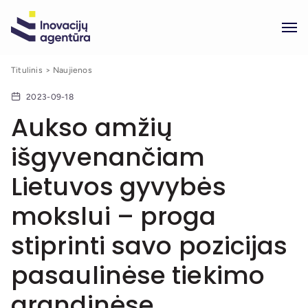
Titulinis
Naujienos
2023-09-18
Aukso amžių
išgyvenančiam
Lietuvos gyvybės
mokslui – proga
stiprinti savo pozicijas
pasaulinėse tiekimo
grandinėse