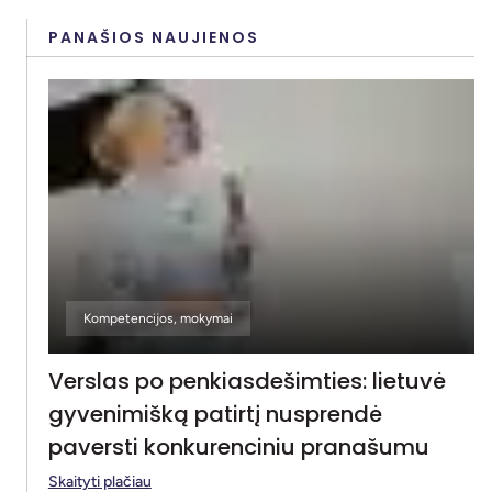
PANAŠIOS NAUJIENOS
Kompetencijos, mokymai
Verslas po penkiasdešimties: lietuvė
gyvenimišką patirtį nusprendė
paversti konkurenciniu pranašumu
Skaityti plačiau