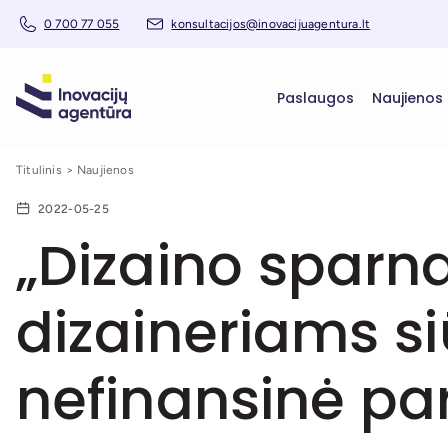
0 700 77 055
konsultacijos@inovacijuagentura.lt
Paslaugos
Naujienos
Titulinis
Naujienos
2022-05-25
„Dizaino sparn
dizaineriams s
nefinansinė p