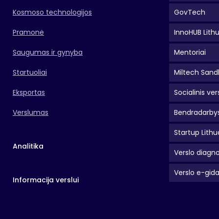
Kosmoso technologijos
GovTech
Pramonė
InnoHUB Lith
Saugumas ir gynyba
Mentoriai
Startuoliai
Miltech Sand
Eksportas
Socialinis ver
Verslumas
Bendradarbys
Startup Lithu
Analitika
Verslo diagno
Verslo e-gid
Informacija verslui