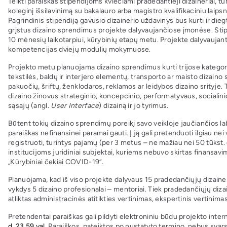
Teikti paraiškas stipendijoms kviečiami pradedantieji dizaineriai, tu
koleginį išsilavinimą su bakalauro arba magistro kvalifikaciniu laips
Pagrindinis stipendiją gavusio dizainerio uždavinys bus kurti ir dieg
grįstus dizaino sprendimus projekte dalyvaujančiose įmonėse. Stip
10 mėnesių laikotarpiui, kūrybinių etapų metu. Projekte dalyvaujanty
kompetencijas dviejų modulių mokymuose.
Projekto metu planuojama dizaino sprendimus kurti trijose kategor
tekstilės, baldų ir interjero elementų, transporto ar maisto dizaino 
pakuočių, šriftų, ženklodaros, reklamos ar leidybos dizaino srityje. 
dizaino žinovus strateginio, koncepcinio, performatyvaus, socialini
sąsajų (angl.
User Interface
) dizainą ir jo tyrimus.
Būtent tokių dizaino sprendimų poreikį savo veikloje jaučiančios l
paraiškas nefinansinei paramai gauti. Į ją gali pretenduoti ilgiau ne
registruoti, turintys pajamų (per 3 metus – ne mažiau nei 50 tūkst. 
institucijoms juridiniai subjektai, kuriems nebuvo skirtas finansav
„Kūrybiniai čekiai COVID-19“.
Planuojama, kad iš viso projekte dalyvaus 15 pradedančiųjų dizaineri
vykdys 5 dizaino profesionalai – mentoriai. Tiek pradedančiųjų dizai
atliktas administracinės atitikties vertinimas, ekspertinis vertinimas
Pretendentai paraiškas gali pildyti elektroniniu būdu projekto inte
d.
23.59 val.
Paraiškos, pateiktos po nustatyto termino, nebus svar