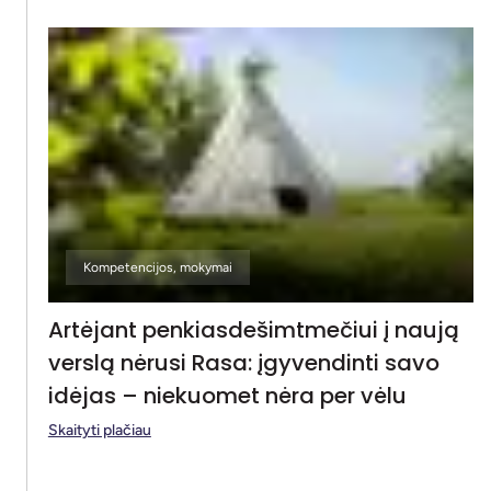
Kompetencijos, mokymai
Artėjant penkiasdešimtmečiui į naują
verslą nėrusi Rasa: įgyvendinti savo
idėjas – niekuomet nėra per vėlu
Skaityti plačiau