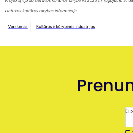
Projektą vykdo Lietuvos kultūros taryba iki 2023 m. rugpjūčio 31 di
Lietuvos kultūros tarybos informacija
Verslumas
Kultūros ir kūrybinės industrijos
Prenum
El. 