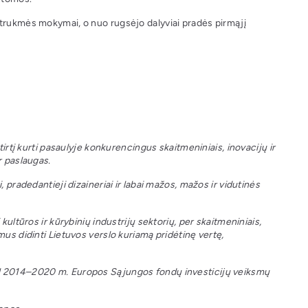
 trukmės mokymai, o nuo rugsėjo dalyviai pradės pirmąjį
tirtį kurti pasaulyje konkurencingus skaitmeniniais, inovacijų ir
r paslaugas.
 pradedantieji dizaineriai ir labai mažos, mažos ir vidutinės
kultūros ir kūrybinių industrijų sektorių, per skaitmeniniais,
mus didinti Lietuvos verslo kuriamą pridėtinę vertę,
al 2014–2020 m. Europos Sąjungos fondų investicijų veiksmų