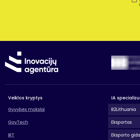
Veiklos kryptys
IA specializu
Gyvybės mokslai
B2Lithuania
GovTech
Eksportas
IRT
Eksporto gid