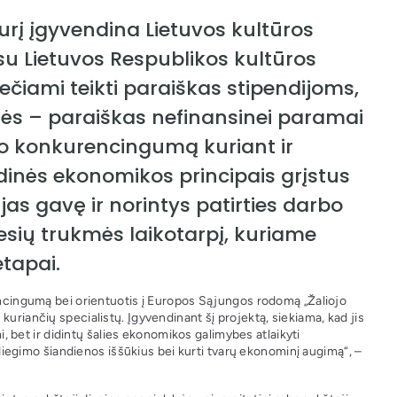
urį įgyvendina Lietuvos kultūros
su Lietuvos Respublikos kultūros
viečiami teikti paraiškas stipendijoms,
nės – paraiškas nefinansinei paramai
slo konkurencingumą kuriant ir
iedinės ekonomikos principais grįstus
as gavę ir norintys patirties darbo
ėnesių trukmės laikotarpį, kuriame
tapai.
rencingumą bei orientuotis į Europos Sąjungos rodomą „Žaliojo
uriančių specialistų. Įgyvendinant šį projektą, siekiama, kad jis
mi, bet ir didintų šalies ekonomikos galimybes atlaikyti
gimo šiandienos iššūkius bei kurti tvarų ekonominį augimą“, –