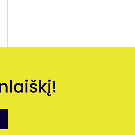
laiškį!