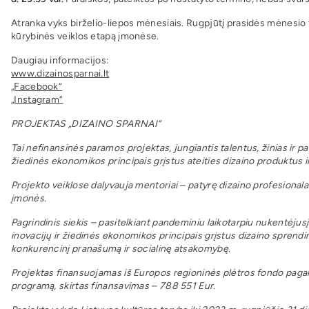
Atranka vyks birželio-liepos mėnesiais. Rugpjūtį prasidės mėnesio
kūrybinės veiklos etapą įmonėse.
Daugiau informacijos:
www.dizainosparnai.lt
„Facebook“
„Instagram“
PROJEKTAS „DIZAINO SPARNAI“
Tai nefinansinės paramos projektas, jungiantis talentus, žinias ir pa
žiedinės ekonomikos principais grįstus ateities dizaino produktus i
Projekto veiklose dalyvauja mentoriai – patyrę dizaino profesionalai,
įmonės.
Pagrindinis siekis – pasitelkiant pandeminiu laikotarpiu nukentėjusį 
inovacijų ir žiedinės ekonomikos principais grįstus dizaino sprendi
konkurencinį pranašumą ir socialinę atsakomybę.
Projektas finansuojamas iš Europos regioninės plėtros fondo pag
programą, skirtas finansavimas – 788 551 Eur.