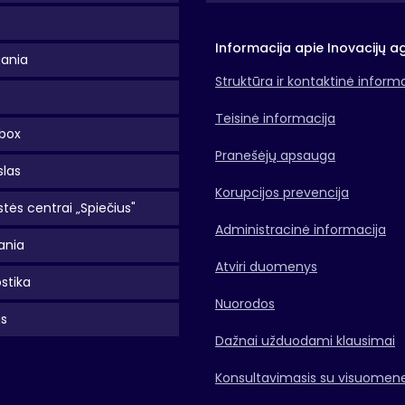
Informacija apie Inovacijų a
uania
Struktūra ir kontaktinė inform
Teisinė informacija
box
Pranešėjų apsauga
slas
Korupcijos prevencija
tės centrai „Spiečius"
Administracinė informacija
ania
Atviri duomenys
stika
Nuorodos
as
Dažnai užduodami klausimai
Konsultavimasis su visuomen