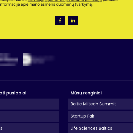
informacija apie mano asmens duomenų tvarkymą.
oti puslapiai
Mūsų renginiai
Baltic Miltech Summit
Startup Fair
as
Life Sciences Baltics