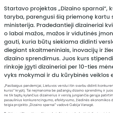
Startavo projektas „Dizaino sparnai“, k
taryba, parengusi šią priemonę kartu 
ministerija. Pradedantieji dizaineriai k
o labai mažos, mažos ir vidutinės įmo
gauti, kuria būtų siekiama didinti ver
diegiant skaitmeniniais, inovacijų ir ž
dizaino sprendimus. Juos kurs stipendij
rinkoje įgyti dizaineriai per 10-ties m
vyks mokymai ir du kūrybinės veiklos e
„Pasibaigus pandemijai, Lietuvos verslui itin svarbu didinti konku
kurso“ kryptį. Tai neįmanoma be pažangių dizaino sprendimų ir juos k
ne tik taptų kylančius dizainerius ir verslą jungiančia gerąja patirti
pasaulinius konkurencingumo, efektyvumo, žiedinės ekonomikos die
teigia projekto „Dizaino sparnai“ vadovė Gabija Vanagė.