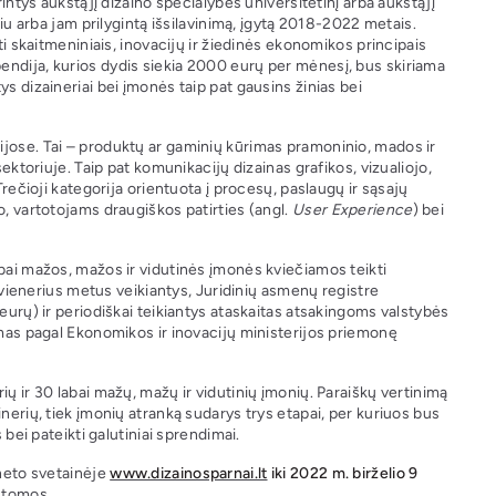
rintys aukštąjį dizaino specialybės universitetinį arba aukštąjį
niu arba jam prilygintą išsilavinimą, įgytą 2018-2022 metais.
ti skaitmeniniais, inovacijų ir žiedinės ekonomikos principais
endija, kurios dydis siekia 2000 eurų per mėnesį, bus skiriama
s dizaineriai bei įmonės taip pat gausins žinias bei
ijose. Tai – produktų ar gaminių kūrimas pramoninio, mados ir
sektoriuje. Taip pat komunikacijų dizainas grafikos, vizualiojo,
Trečioji kategorija orientuota į procesų, paslaugų ir sąsajų
o, vartotojams draugiškos patirties (angl.
User Experience
) bei
abai mažos, mažos ir vidutinės įmonės kviečiamos teikti
i vienerius metus veikiantys, Juridinių asmenų registre
eurų) ir periodiškai teikiantys ataskaitas atsakingoms valstybės
imas pagal Ekonomikos ir inovacijų ministerijos priemonę
ų ir 30 labai mažų, mažų ir vidutinių įmonių. Paraiškų vertinimą
nerių, tiek įmonių atranką sudarys trys etapai, per kuriuos bus
 bei pateikti galutiniai sprendimai.
rneto svetainėje
www.dizainosparnai.lt
iki 2022 m. birželio 9
stomos.