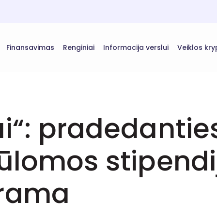
Finansavimas
Renginiai
Informacija verslui
Veiklos kry
ai“: pradedanti
iūlomos stipend
arama