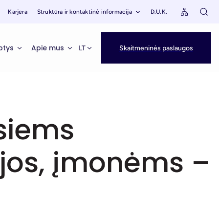
Karjera
Struktūra ir kontaktinė informacija
D.U.K.
ptys
Apie mus
LT
Skaitmeninės paslaugos
esiems
ijos, įmonėms –