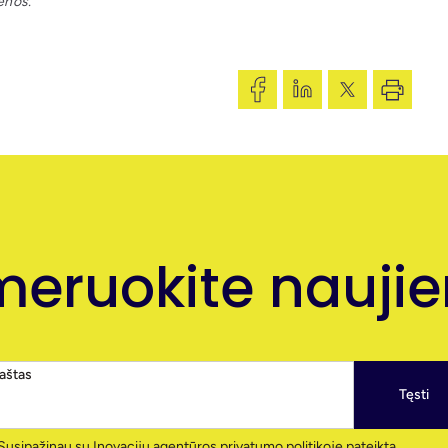
enos.
eruokite naujien
paštas
Tęsti
Susipažinau su
Inovacijų agentūros privatumo politikoje
pateikta