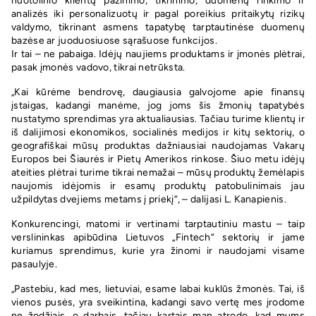
nuotolinio klientų pažinimo, tikrinimo, duomenų rinkimo ir
analizės iki personalizuotų ir pagal poreikius pritaikytų rizikų
valdymo, tikrinant asmens tapatybę tarptautinėse duomenų
bazėse ar juoduosiuose sąrašuose funkcijos.
Ir tai – ne pabaiga. Idėjų naujiems produktams ir įmonės plėtrai,
pasak įmonės vadovo, tikrai netrūksta.
„Kai kūrėme bendrovę, daugiausia galvojome apie finansų
įstaigas, kadangi manėme, jog joms šis žmonių tapatybės
nustatymo sprendimas yra aktualiausias. Tačiau turime klientų ir
iš dalijimosi ekonomikos, socialinės medijos ir kitų sektorių, o
geografiškai mūsų produktas dažniausiai naudojamas Vakarų
Europos bei Šiaurės ir Pietų Amerikos rinkose. Šiuo metu idėjų
ateities plėtrai turime tikrai nemažai – mūsų produktų žemėlapis
naujomis idėjomis ir esamų produktų patobulinimais jau
užpildytas dvejiems metams į priekį“, – dalijasi L. Kanapienis.
Konkurencingi, matomi ir vertinami tarptautiniu mastu – taip
verslininkas apibūdina Lietuvos „Fintech“ sektorių ir jame
kuriamus sprendimus, kurie yra žinomi ir naudojami visame
pasaulyje.
„Pastebiu, kad mes, lietuviai, esame labai kuklūs žmonės. Tai, iš
vienos pusės, yra sveikintina, kadangi savo vertę mes įrodome
ne žodžiais, o darbais, tačiau kartais man atrodo, kad mums