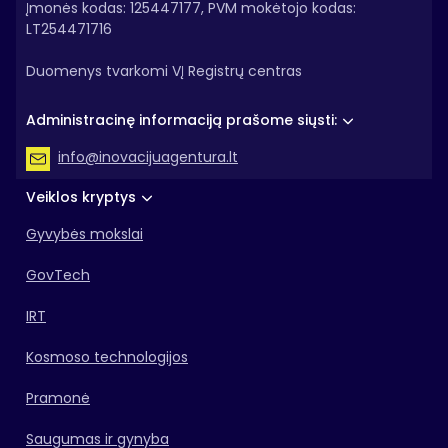
Įmonės kodas: 125447177, PVM mokėtojo kodas:
LT254471716
Duomenys tvarkomi VĮ Registrų centras
Administracinę informaciją prašome siųsti:
info@inovacijuagentura.lt
Veiklos kryptys
Gyvybės mokslai
GovTech
IRT
Kosmoso technologijos
Pramonė
Saugumas ir gynyba