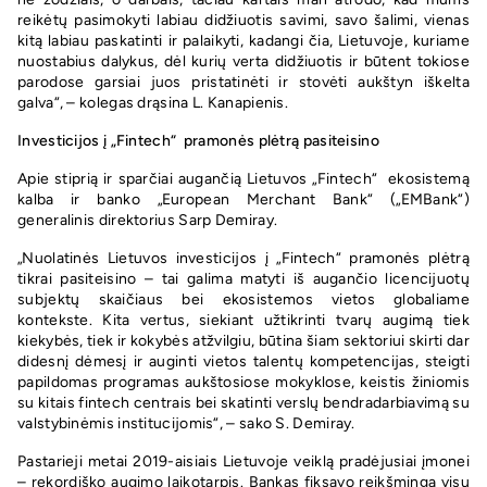
reikėtų pasimokyti labiau didžiuotis savimi, savo šalimi, vienas
kitą labiau paskatinti ir palaikyti, kadangi čia, Lietuvoje, kuriame
nuostabius dalykus, dėl kurių verta didžiuotis ir būtent tokiose
parodose garsiai juos pristatinėti ir stovėti aukštyn iškelta
galva“, – kolegas drąsina L. Kanapienis.
Investicijos į „Fintech“ pramonės plėtrą pasiteisino
Apie stiprią ir sparčiai augančią Lietuvos „Fintech“ ekosistemą
kalba ir banko „European Merchant Bank“ („EMBank“)
generalinis direktorius Sarp Demiray.
„Nuolatinės Lietuvos investicijos į „Fintech“ pramonės plėtrą
tikrai pasiteisino – tai galima matyti iš augančio licencijuotų
subjektų skaičiaus bei ekosistemos vietos globaliame
kontekste. Kita vertus, siekiant užtikrinti tvarų augimą tiek
kiekybės, tiek ir kokybės atžvilgiu, būtina šiam sektoriui skirti dar
didesnį dėmesį ir auginti vietos talentų kompetencijas, steigti
papildomas programas aukštosiose mokyklose, keistis žiniomis
su kitais fintech centrais bei skatinti verslų bendradarbiavimą su
valstybinėmis institucijomis“, – sako S. Demiray.
Pastarieji metai 2019-aisiais Lietuvoje veiklą pradėjusiai įmonei
– rekordiško augimo laikotarpis. Bankas fiksavo reikšmingą visų