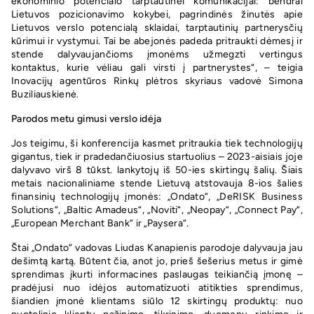
ekonominio potencialo tarptautinei komunikacijai: bendrai
Lietuvos pozicionavimo kokybei, pagrindinės žinutės apie
Lietuvos verslo potencialą sklaidai, tarptautinių partnerysčių
kūrimui ir vystymui. Tai be abejonės padeda pritraukti dėmesį ir
stende dalyvaujančioms įmonėms užmegzti vertingus
kontaktus, kurie vėliau gali virsti į partnerystes“, – teigia
Inovacijų agentūros Rinkų plėtros skyriaus vadovė Simona
Buziliauskienė.
Parodos metu gimusi verslo idėja
Jos teigimu, ši konferencija kasmet pritraukia tiek technologijų
gigantus, tiek ir pradedančiuosius startuolius – 2023-aisiais joje
dalyvavo virš 8 tūkst. lankytojų iš 50-ies skirtingų šalių. Šiais
metais nacionaliniame stende Lietuvą atstovauja 8-ios šalies
finansinių technologijų įmonės: „Ondato“, „DeRISK Business
Solutions“, „Baltic Amadeus“, „Noviti“, „Neopay“, „Connect Pay“,
„European Merchant Bank“ ir „Paysera“.
Štai „Ondato“ vadovas Liudas Kanapienis parodoje dalyvauja jau
dešimtą kartą. Būtent čia, anot jo, prieš šešerius metus ir gimė
sprendimas įkurti informacines paslaugas teikiančią įmonę –
pradėjusi nuo idėjos automatizuoti atitikties sprendimus,
šiandien įmonė klientams siūlo 12 skirtingų produktų: nuo