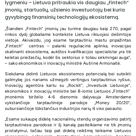
lygmeniu – Lietuva pritraukia vis daugiau „Fintech“
įmonių, startuolių, užsienio investuotojų bei kuria
gyvybingą finansinių technologijų ekosistemą.
„Šiandien „Fintech“ įmonių jau turime daugiau kaip 270, pagal
rinkos dydį globaliame kontekste Lietuva rikiuojasi dešimtoje
vietoje. Akivaizdu, jog esame tarptautiniu mastu pripažintas
„Fintech“ centras – palanki reguliacinė aplinka, inovacijas
skatinanti ekosistema, aukštos kvalifikacijos specialistai yra tik
keletas priežasčių, kodėl šis sektorius ir toliau sėkmingai auga“,
– sako ekonomikos ir inovacijų ministrė Aušrinė Armonaitė.
Siekdama didinti Lietuvos ekosistemos potencialą bei suteikti
galimybę jos nariams užmegzti vertingus tarptautinius ryšius,
Inovacijų agentūra kartu su „Rockit“, „Investuok Lietuvoje“,
ekonomikos ir inovacijų ministre bei 8-iomis Lietuvos „Fintech“
įmonėmis birželio 4-6 dienomis dalyvauja Amsterdame
vykstančioje tarptautinėje parodoje „Money 20/20“,
subursiančioje tūkstančius industrijos narių iš viso pasaulio.
„Esame sukaupę didelę nacionalinių stendų organizavimo patirtį
tarptautinėse parodose ir šį kanalą pasitelkiame ne tik įmonių
pristatymui, tačiau taip pat didelę reikšmę teikiame Lietuvos