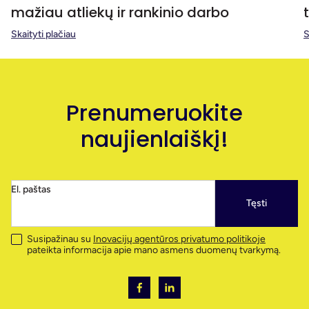
mažiau atliekų ir rankinio darbo
Skaityti plačiau
S
Prenumeruokite
naujienlaiškį!
El. paštas
Tęsti
Susipažinau su
Inovacijų agentūros privatumo politikoje
pateikta informacija apie mano asmens duomenų tvarkymą.