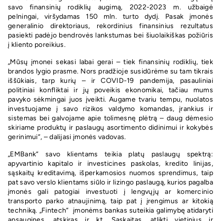
savo finansinių rodiklių augimą, 2022-2023 m. užbaigė
pelningai, viršydamas 150 mln. turto dydį. Pasak įmonės
generalinio direktoriaus, rekordinius finansinius rezultatus
pasiekti padėjo bendrovės lankstumas bei šiuolaikiškas požiūris
į kliento poreikius.
„Mūsų įmonei sekasi labai gerai – tiek finansinių rodiklių, tiek
brandos lygio prasme. Nors pradžioje susidūrėme su tam tikrais
iššūkiais, tarp kurių – ir COVID-19 pandemija, pasauliniai
politiniai konfliktai ir jų poveikis ekonomikai, tačiau mums
pavyko sėkmingai juos įveikti. Augame tvariu tempu, nuolatos
investuojame į savo rizikos valdymo komandas, įrankius ir
sistemas bei galvojame apie tolimesnę plėtrą – daug dėmesio
skiriame produktų ir paslaugų asortimento didinimui ir kokybės
gerinimui“, – dalijasi įmonės vadovas.
„EMBank“ savo klientams teikia platų paslaugų spektrą:
apyvartinio kapitalo ir investicines paskolas, kredito linijas,
sąskaitų kreditavimą, išperkamosios nuomos sprendimus, taip
pat savo verslo klientams siūlo ir lizingo paslaugą, kurios pagalba
įmonės gali patogiai investuoti į lengvųjų ar komercinio
transporto parko atnaujinimą, taip pat į įrengimus ar kitokią
techniką. „Fintech“ įmonėms bankas suteikia galimybę atidaryti
apsaugines, atskiras ir kt. Sąskaitas, atlikti vietinius ir