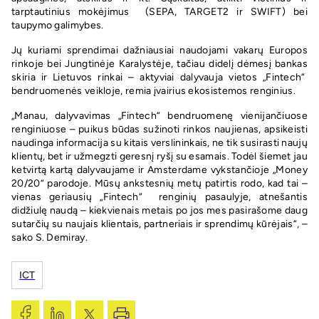
tarptautinius mokėjimus (SEPA, TARGET2 ir SWIFT) bei
taupymo galimybes.
Jų kuriami sprendimai dažniausiai naudojami vakarų Europos
rinkoje bei Jungtinėje Karalystėje, tačiau didelį dėmesį bankas
skiria ir Lietuvos rinkai – aktyviai dalyvauja vietos „Fintech“
bendruomenės veikloje, remia įvairius ekosistemos renginius.
„Manau, dalyvavimas „Fintech“ bendruomenę vienijančiuose
renginiuose – puikus būdas sužinoti rinkos naujienas, apsikeisti
naudinga informacija su kitais verslininkais, ne tik susirasti naujų
klientų, bet ir užmegzti geresnį ryšį su esamais. Todėl šiemet jau
ketvirtą kartą dalyvaujame ir Amsterdame vykstančioje „Money
20/20“ parodoje. Mūsų ankstesnių metų patirtis rodo, kad tai –
vienas geriausių „Fintech“ renginių pasaulyje, atnešantis
didžiulę naudą – kiekvienais metais po jos mes pasirašome daug
sutarčių su naujais klientais, partneriais ir sprendimų kūrėjais“, –
sako S. Demiray.
ICT