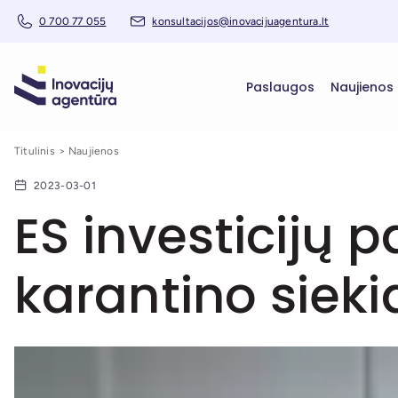
0 700 77 055
konsultacijos@inovacijuagentura.lt
Paslaugos
Naujienos
Titulinis
Naujienos
2023-03-01
ES investicijų 
karantino sieki