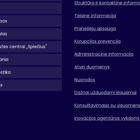
Struktūra ir kontaktinė inform
Teisinė informacija
box
Pranešėjų apsauga
slas
Korupcijos prevencija
tės centrai „Spiečius"
Administracinė informacija
ania
Atviri duomenys
stika
Nuorodos
as
Dažnai užduodami klausimai
Konsultavimasis su visuomen
Inovacijos agentūros vykdomi 