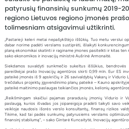
patyrusių finansinių sunkumų 2019-2021
regiono Lietuvos regiono įmonės prašo b
tolimesniam atsigavimui užtikrinti.
„Pastarieji keleri metai nepašykštėjo iššūkių. Tuo metu verslui o
dabar norime padėti verslams sustiprėti, išlaikyti konkurencingu
planą ekonomikai skatinti ir raginame įmones pasitelkti ir kitas ten 
sako ekonomikos ir inovacijų ministrė Aušrinė Armonaitė.
Siekdamos suvaldyti sunkmečio sukeltus iššūkius, bendrovės in
pareiškėjai prašo Inovacijų agentūros skirti 0,99 mln. Eur ES inv
pateikė įmonės iš 9 apskričių ir 26 savivaldybių Vakarų ir Vidurio 
trečdalius projektų įgyvendinimo planų pateikė – Kauno apskrityje 
pateikė maitinimo paslaugas teikiančios įmonės, kelionių agentūros 
„Reikšmingam skaičiui pajamas praradusių įmonių Vidurio ir Va
paslaugą, kurios išvadas jos įsipareigoja pradėti taikyti savo ve
veikloje naudosis išorės verslo konsultantų, finansų rizikos val
Tikime, kad tai padės sunkumų patyrusiems verslams optimizuoti
finansinį stabilumą”, – sako Gintarė Kuncaitytė, Inovacijų agentū