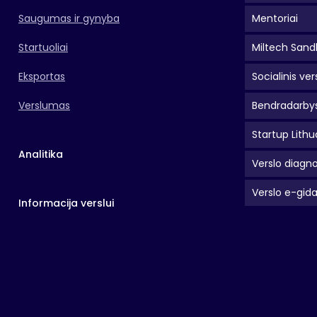
Saugumas ir gynyba
Mentoriai
Startuoliai
Miltech Sand
Eksportas
Socialinis ver
Verslumas
Bendradarbys
Startup Lithu
Analitika
Verslo diagno
Verslo e-gid
Informacija verslui