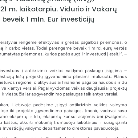
 m. laikotarpiu. Vidurio ir Vakarų
eveik 1 mln. Eur investicijų
peratyviai rengėme efektyvias ir greitas pagalbos priemones, o
mą ir darbo vietas. Todėl parengėme beveik 1 mlrd. eurų vertės
numatytas priemones, kurios padės augti ir investuoti į ateitį “, –
vestuos į antikrizinio veiklos valdymo paslaugų įsigijimą –
esticijų lėšų projektų įgyvendinimo planams realizuoti.. Planus
Lietuvos regione, o aktyviausiai finansine pagalba naudosis ir du
veikiantys verslai. Pagal vykdomas veiklas daugiausiai projektų
ir viešbučiai ar apgyvendinimo paslaugas teikiantys verslai.
karų Lietuvoje padėsime įsigyti antikrizinio veiklos valdymo
ikloje iki projekto įgyvendinimo pabaigos. Įmonių vadovai savo
dymo ekspertų ir kitų ekspertų konsultacijomis bei įžvalgomis.
 kaštus, atkurti mokumą trumpuoju laikotarpiu ir susigrąžinti
ros Investicijų valdymo departamento direktorės pavaduotoja.