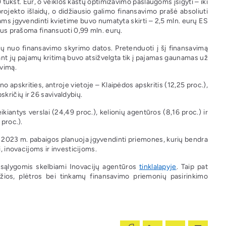
 tūkst. Eur, o veiklos kaštų optimizavimo paslaugoms įsigyti – iki
rojekto išlaidų, o didžiausio galimo finansavimo prašė absoliuti
ms įgyvendinti kvietime buvo numatyta skirti – 2,5 mln. eurų ES
anus prašoma finansuoti 0,99 mln. eurų.
ų nuo finansavimo skyrimo datos. Pretenduoti į šį finansavimą
ant jų pajamų kritimą buvo atsižvelgta tik į pajamas gaunamas už
vimą.
 apskrities, antroje vietoje – Klaipėdos apskritis (12,25 proc.),
pskričių ir 26 savivaldybių.
iantys verslai (24,49 proc.), kelionių agentūros (8,16 proc.) ir
 proc.).
ki 2023 m. pabaigos planuoja įgyvendinti priemones, kurių bendra
, inovacijoms ir investicijoms.
ir sąlygomis skelbiami Inovacijų agentūros
tinklalapyje
. Taip pat
žios, plėtros bei tinkamų finansavimo priemonių pasirinkimo