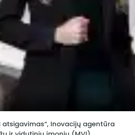
VĮ atsigavimas“, Inovacijų agentūra
ų ir vidutinių įmonių (MVĮ),