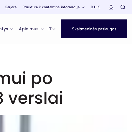
Karjera
Struktūra ir kontaktinė informacija
D.U.K.
ptys
Apie mus
LT
Skaitmeninės paslaugos
imui po
 verslai