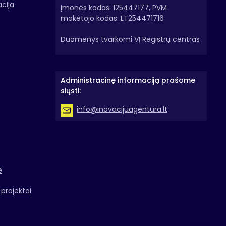
acija
Įmonės kodas: 125447177, PVM
mokėtojo kodas: LT254471716
Duomenys tvarkomi VĮ Registrų centras
Administracinę informaciją prašome
siųsti:
info@inovacijuagentura.lt
e
projektai