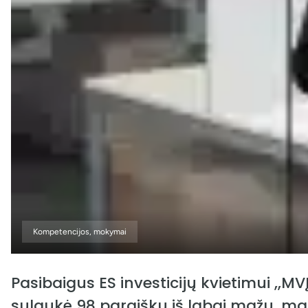
Kompetencijos, mokymai
Pasibaigus ES investicijų kvietimui ,,M
sulaukė 98 paraiškų iš labai mažų, maž