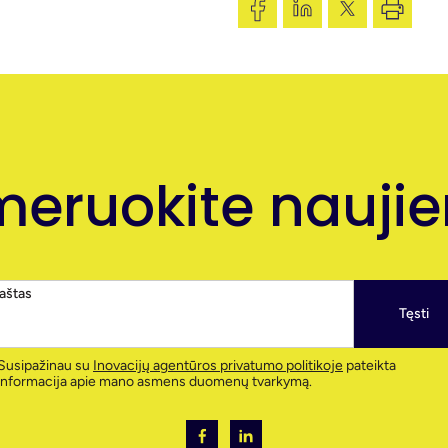
eruokite naujien
paštas
Tęsti
Susipažinau su
Inovacijų agentūros privatumo politikoje
pateikta
informacija apie mano asmens duomenų tvarkymą.