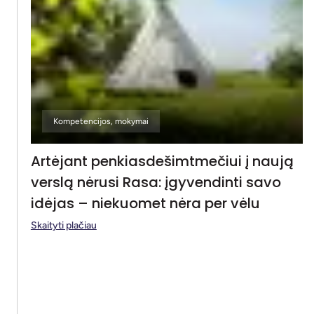
Kompetencijos, mokymai
Artėjant penkiasdešimtmečiui į naują
verslą nėrusi Rasa: įgyvendinti savo
idėjas – niekuomet nėra per vėlu
Skaityti plačiau