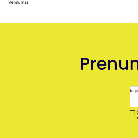
Verslumas
Prenum
El. 