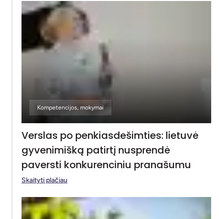
Kompetencijos, mokymai
Verslas po penkiasdešimties: lietuvė
gyvenimišką patirtį nusprendė
paversti konkurenciniu pranašumu
Skaityti plačiau