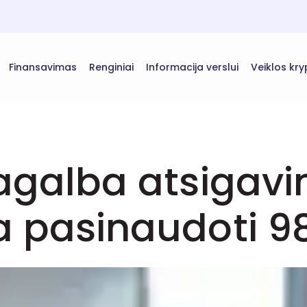
Finansavimas
Renginiai
Informacija verslui
Veiklos kry
pagalba atsigav
a pasinaudoti 98