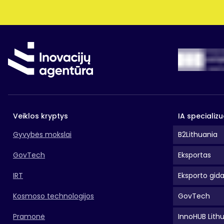
Veiklos kryptys
IA specializu
Gyvybės mokslai
B2Lithuania
GovTech
Eksportas
IRT
Eksporto gid
Kosmoso technologijos
GovTech
Pramonė
InnoHUB Lith