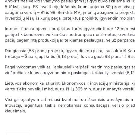
Antikrizinės veiklos valdymo paslaugoms įsigyti buvo skiriama iki 10
5 tūkst. eurų. ES investicijų lėšomis finansuojama 50 proc. visų p
dauguma verslų – 91 iš 98. Bendrai MVĮ įmonių atsigavimo projekta
investicijų lėšų, iš kurių pagal pateiktus projektų įgyvendinimo pl
Įmonės finansuojamus projektus turės įgyvendinti per 12 mėnesi
galėjo tik bendrovės veikiančios ne trumpiau nei 3 metus, o vertin
pačių pagamintą produkciją ar teikiamas paslaugas, ne už perparda
Daugiausia (58 proc.) projektų įgyvendinimo planų sulaukta iš Kauno
trečioje – Šiaulių apskritis (9,18 proc.). Iš viso gauti 98 planai iš 9 a
Pagal vykdomas veiklas labiausiai kreipėsi maitinimo paslaugas teik
viešbučiai ar kitas apgyvendinimo paslaugas teikiantys verslai (6,12
Lietuvos ekonomikai stiprinti Ekonomikos ir inovacijų ministerija i
vertė sieks beveik 1 mlrd. eurų. Iš jų 365 mln. eurų numatyta verslui
Visi galiojantys ir artimiausi kvietimai su išsamiais aprašymais 
Inovacijų agentūra teikia nemokamas konsultacijas verslo prad
klausimais.