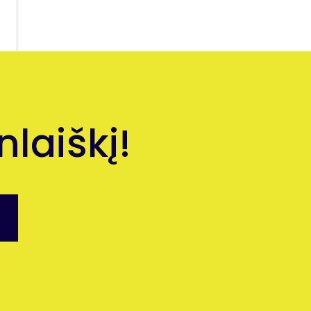
laiškį!