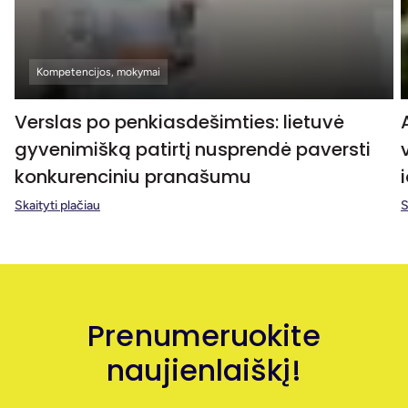
Kompetencijos, mokymai
Verslas po penkiasdešimties: lietuvė
gyvenimišką patirtį nusprendė paversti
konkurenciniu pranašumu
Skaityti plačiau
S
Prenumeruokite
naujienlaiškį!