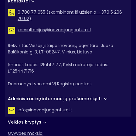
Kontaktai
0 700 77 055 (skambinant iš užsienio +370 5 206
20 02)
konsultacijos@inovacijuagentura.lt
Rekvizitai: Viešoji įstaiga Inovacijų agentūra Juozo
Balčikonio g. 3, LT-08247, Vilnius, Lietuva
Įmonės kodas: 125447177, PVM mokėtojo kodas:
LT254471716
Duomenys tvarkomi VĮ Registrų centras
Administracinę informaciją prašome siųsti:
info@inovacijuagentura.lt
Veiklos kryptys
Gyvybės mokslai