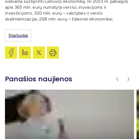
siekiama sustiprinti Lietuvos ekonomiką. Iki 2023 m. pabaigos
apie 365 mln. eurų numatyta verslui, inovacijoms ir
investicijoms, 320 mln. eurų – valstybės ir verslo
skaitmenizacijai, 268 mln. eurų – žalesnei ekonomikai.
Startuoliai
Panašios naujienos