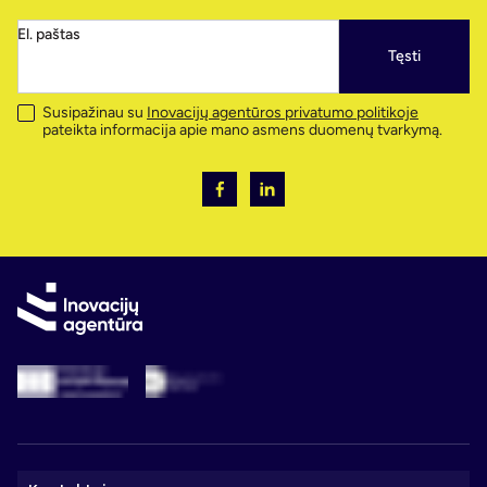
El. paštas
Tęsti
Susipažinau su
Inovacijų agentūros privatumo politikoje
pateikta informacija apie mano asmens duomenų tvarkymą.