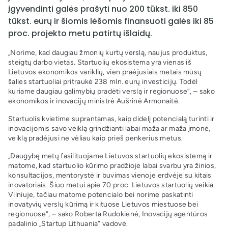
įgyvendinti galės prašyti nuo 200 tūkst. iki 850
tūkst. eurų ir šiomis lėšomis finansuoti galės iki 85
proc. projekto metu patirtų išlaidų.
„Norime, kad daugiau žmonių kurtų verslą, naujus produktus,
steigtų darbo vietas. Startuolių ekosistema yra vienas iš
Lietuvos ekonomikos variklių, vien praėjusiais metais mūsų
šalies startuoliai pritraukė 238 mln. eurų investicijų. Todėl
kuriame daugiau galimybių pradėti verslą ir regionuose“, – sako
ekonomikos ir inovacijų ministrė Aušrinė Armonaitė.
Startuolis kvietime suprantamas, kaip didelį potencialą̨ turinti ir
inovacijomis savo veiklą grindžianti labai maža ar maža įmonė,
veiklą pradėjusi ne vėliau kaip prieš penkerius metus.
„Daugybę metų fasilituojame Lietuvos startuolių ekosistemą ir
matome, kad startuolio kūrimo pradžioje labai svarbu yra žinios,
konsultacijos, mentorystė ir buvimas vienoje erdvėje su kitais
inovatoriais. Šiuo metui apie 70 proc. Lietuvos startuolių veikia
Vilniuje, tačiau matome potencialo bei norime paskatinti
inovatyvių verslų kūrimą ir kituose Lietuvos miestuose bei
regionuose“, – sako Roberta Rudokienė, Inovacijų agentūros
padalinio „Startup Lithuania“ vadovė.