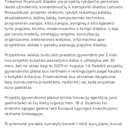
Tinkamos finansuoti išlaidos yra projektą vykdančio personalo
darbo užmokestis, komandiruočių ir transporto išlaidos Lietuvos
Respublikoje, projekto veikloms vykdyti reikalingų patalpų
eksploatavimo, būtinų baldų, kompiuterinės technikos,
programinės įrangos, kitos įrangos, įrenginių ir kito ilgalaikio
turto įsigijimo, kūrimo, modernizavimo ir lizingo išlaidos, o taip
pat verslo modelių, strategijų rengimo, konsultacijų
organizavimo, elektroninės leidybos, informavimo apie
projektines veiklas ir panašių paslaugų įsigijimo išlaidos.
Projektinės veiklos turės būti pradėtos įgyvendinti per 2 mėn.
nuo projekto sutarties pasirašymo datos ir užbaigtos per 36
mėn., bet ne vėliau kaip iki 2029 m. rugsėjo 1 d. Pateikti projektų
įgyvendinimo planai bus vertinami ir reitinguojami pagal naudos
ir kokybės kriterijus. Finansavimas bus skiriamas daugiausiai
balų surinkusiems projektams, nežiūrint į tai, kada projektas
buvo pateiktas.
Projektų įgyvendinimo planus priima Inovacijų agentūra, juos
galima teikti iki šių metų rugsėjo mėn. 18 d. Išsamias šio
kvietimo sąlygas galima rasti Europos sąjungos investicijoms
skirtame tinklalapyje.
Ši priemonė yra dalis numatyto beveik 1 mlrd. eurų plano, kuriuo