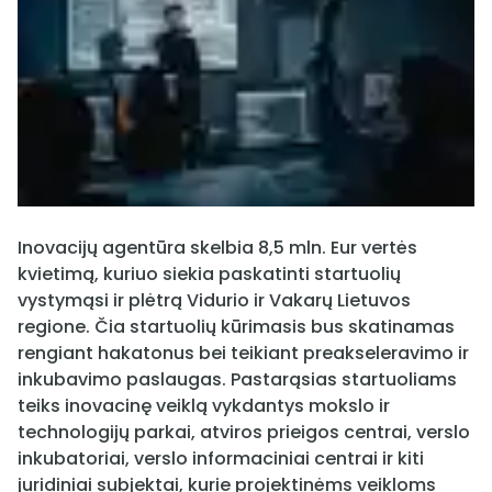
Inovacijų agentūra skelbia 8,5 mln. Eur vertės
kvietimą, kuriuo siekia paskatinti startuolių
vystymąsi ir plėtrą Vidurio ir Vakarų Lietuvos
regione. Čia startuolių kūrimasis bus skatinamas
rengiant hakatonus bei teikiant preakseleravimo ir
inkubavimo paslaugas. Pastarąsias startuoliams
teiks inovacinę veiklą vykdantys mokslo ir
technologijų parkai, atviros prieigos centrai, verslo
inkubatoriai, verslo informaciniai centrai ir kiti
juridiniai subjektai, kurie projektinėms veikloms