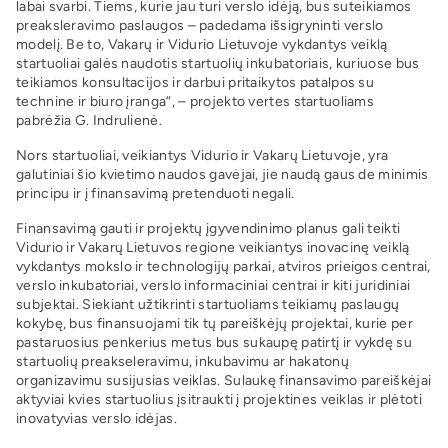
labai svarbi. Tiems, kurie jau turi verslo idėją, bus suteikiamos
preaksleravimo paslaugos – padedama išsigryninti verslo
modelį. Be to, Vakarų ir Vidurio Lietuvoje vykdantys veiklą
startuoliai galės naudotis startuolių inkubatoriais, kuriuose bus
teikiamos konsultacijos ir darbui pritaikytos patalpos su
technine ir biuro įranga“, – projekto vertes startuoliams
pabrėžia G. Indrulienė.
Nors startuoliai, veikiantys Vidurio ir Vakarų Lietuvoje, yra
galutiniai šio kvietimo naudos gavėjai, jie naudą gaus de minimis
principu ir į finansavimą pretenduoti negali.
Finansavimą gauti ir projektų įgyvendinimo planus gali teikti
Vidurio ir Vakarų Lietuvos regione veikiantys inovacinę veiklą
vykdantys mokslo ir technologijų parkai, atviros prieigos centrai,
verslo inkubatoriai, verslo informaciniai centrai ir kiti juridiniai
subjektai. Siekiant užtikrinti startuoliams teikiamų paslaugų
kokybę, bus finansuojami tik tų pareiškėjų projektai, kurie per
pastaruosius penkerius metus bus sukaupę patirtį ir vykdę su
startuolių preakseleravimu, inkubavimu ar hakatonų
organizavimu susijusias veiklas. Sulaukę finansavimo pareiškėjai
aktyviai kvies startuolius įsitraukti į projektines veiklas ir plėtoti
inovatyvias verslo idėjas.