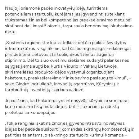
Naujoji priemonė padės inovatyvių idėjų turintiems
potencialiems startuolių kūrėjams jas įgyvendinti suteikiant
trūkstamas žinias bei kompetencijas preakseleravimo metu bei
skatinant dalijimąsi žiniomis, tarpusavio bendravimą inkubavimo
metu
„Sostinės regione startuoliai telkiasi dėl čia puikiai išvystytos
infrastruktūros, visgi tikime, kad šalies regionai gali reikšmingai
prisidėti prie Lietuvos startuolių ekosistemos augimo ir
stiprinimo. Dėl to šiuo kvietimu siekiame sudaryti palankesnes
sąlygas jiems augti bei kurtis Vidurio ir Vakarų Lietuvoje,
skiriame lėšas produkto idėjos vystymui organizuojant
hakatonus, preakseleravimo ir inkubavimo paslaugų teikimui“, –
sako Giedrė Indriulienė, Inovacijų agentūros, Kūrybinių ir
tarptautinių investicijų skyriaus vadovė.
Ji paaiškina, kad hakatonai yra intensyvūs kūrybiniai seminarai,
kurių metu ne tik gimsta idėjos, bet ir sukuriami produktų
prototipai ar koncepcijos.
„Tokie renginiai skatina žmones įgyvendinti savo inovatyvias
idėjas bei padeda susiburti į komandas skirtingų kompetencijų ir
patirties talentams, o sėkmingo startuolio kūrimui komanda –