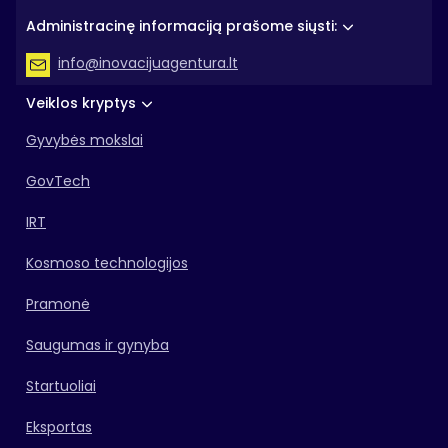
Administracinę informaciją prašome siųsti:
info@inovacijuagentura.lt
Veiklos kryptys
Gyvybės mokslai
GovTech
IRT
Kosmoso technologijos
Pramonė
Saugumas ir gynyba
Startuoliai
Eksportas