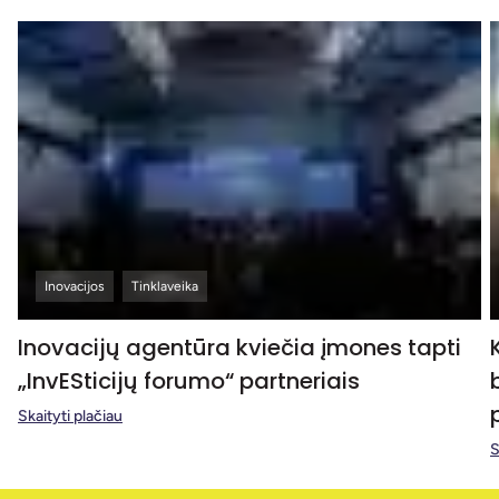
Inovacijos
Tinklaveika
Inovacijų agentūra kviečia įmones tapti
„InvESticijų forumo“ partneriais
Skaityti plačiau
S