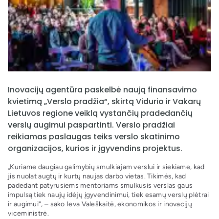
Inovacijų agentūra paskelbė naują finansavimo
kvietimą „Verslo pradžia“, skirtą Vidurio ir Vakarų
Lietuvos regione veiklą vystančių pradedančių
verslų augimui paspartinti. Verslo pradžiai
reikiamas paslaugas teiks verslo skatinimo
organizacijos, kurios ir įgyvendins projektus.
„Kuriame daugiau galimybių smulkiajam verslui ir siekiame, kad
jis nuolat augtų ir kurtų naujas darbo vietas. Tikimės, kad
padedant patyrusiems mentoriams smulkusis verslas gaus
impulsą tiek naujų idėjų įgyvendinimui, tiek esamų verslų plėtrai
ir augimui“, – sako Ieva Valeškaitė, ekonomikos ir inovacijų
viceministrė.