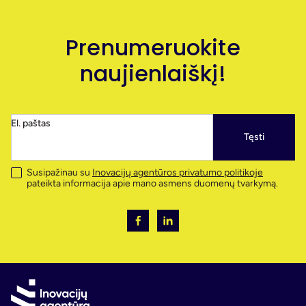
Prenumeruokite
naujienlaiškį!
El. paštas
Tęsti
Susipažinau su
Inovacijų agentūros privatumo politikoje
pateikta informacija apie mano asmens duomenų tvarkymą.