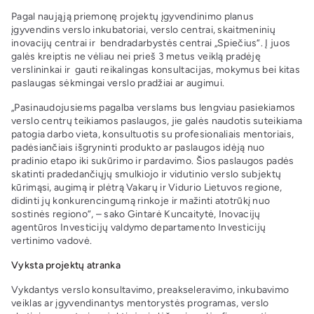
Pagal naująją priemonę projektų įgyvendinimo planus
įgyvendins verslo inkubatoriai, verslo centrai, skaitmeninių
inovacijų centrai ir bendradarbystės centrai „Spiečius“. Į juos
galės kreiptis ne vėliau nei prieš 3 metus veiklą pradėję
verslininkai ir gauti reikalingas konsultacijas, mokymus bei kitas
paslaugas sėkmingai verslo pradžiai ar augimui.
„Pasinaudojusiems pagalba verslams bus lengviau pasiekiamos
verslo centrų teikiamos paslaugos, jie galės naudotis suteikiama
patogia darbo vieta, konsultuotis su profesionaliais mentoriais,
padėsiančiais išgryninti produkto ar paslaugos idėją nuo
pradinio etapo iki sukūrimo ir pardavimo. Šios paslaugos padės
skatinti pradedančiųjų smulkiojo ir vidutinio verslo subjektų
kūrimąsi, augimą ir plėtrą Vakarų ir Vidurio Lietuvos regione,
didinti jų konkurencingumą rinkoje ir mažinti atotrūkį nuo
sostinės regiono“, – sako Gintarė Kuncaitytė, Inovacijų
agentūros Investicijų valdymo departamento Investicijų
vertinimo vadovė.
Vyksta projektų atranka
Vykdantys verslo konsultavimo, preakseleravimo, inkubavimo
veiklas ar įgyvendinantys mentorystės programas, verslo