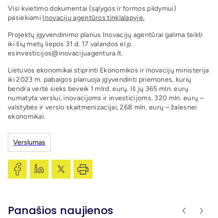
Visi kvietimo dokumentai (sąlygos ir formos pildymui)
pasiekiami
Inovacijų agentūros tinklalapyje.
Projektų įgyvendinimo planus Inovacijų agentūrai galima teikti
iki šių metų liepos 31 d. 17 valandos el.p.
esinvesticijos@inovacijuagentura.lt.
Lietuvos ekonomikai stiprinti Ekonomikos ir inovacijų ministerija
iki 2023 m. pabaigos planuoja įgyvendinti priemones, kurių
bendra vertė sieks beveik 1 mlrd. eurų. Iš jų 365 mln. eurų
numatyta verslui, inovacijoms ir investicijoms, 320 mln. eurų –
valstybės ir verslo skaitmenizacijai, 268 mln. eurų – žalesnei
ekonomikai.
Verslumas
Panašios naujienos