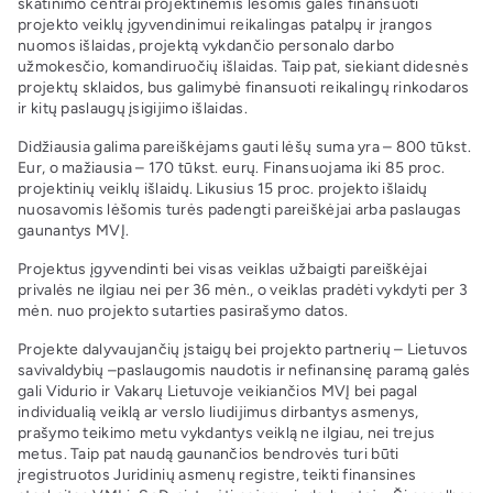
skatinimo centrai projektinėmis lėšomis galės finansuoti
projekto veiklų įgyvendinimui reikalingas patalpų ir įrangos
nuomos išlaidas, projektą vykdančio personalo darbo
užmokesčio, komandiruočių išlaidas. Taip pat, siekiant didesnės
projektų sklaidos, bus galimybė finansuoti reikalingų rinkodaros
ir kitų paslaugų įsigijimo išlaidas.
Didžiausia galima pareiškėjams gauti lėšų suma yra – 800 tūkst.
Eur, o mažiausia – 170 tūkst. eurų. Finansuojama iki 85 proc.
projektinių veiklų išlaidų. Likusius 15 proc. projekto išlaidų
nuosavomis lėšomis turės padengti pareiškėjai arba paslaugas
gaunantys MVĮ.
Projektus įgyvendinti bei visas veiklas užbaigti pareiškėjai
privalės ne ilgiau nei per 36 mėn., o veiklas pradėti vykdyti per 3
mėn. nuo projekto sutarties pasirašymo datos.
Projekte dalyvaujančių įstaigų bei projekto partnerių – Lietuvos
savivaldybių –paslaugomis naudotis ir nefinansinę paramą galės
gali Vidurio ir Vakarų Lietuvoje veikiančios MVĮ bei pagal
individualią veiklą ar verslo liudijimus dirbantys asmenys,
prašymo teikimo metu vykdantys veiklą ne ilgiau, nei trejus
metus. Taip pat naudą gaunančios bendrovės turi būti
įregistruotos Juridinių asmenų registre, teikti finansines