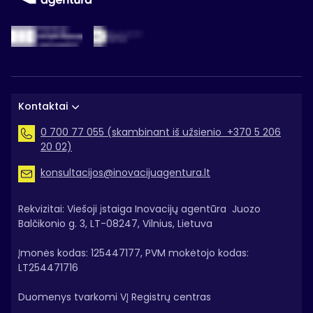
Kontaktai
0 700 77 055 (skambinant iš užsienio +370 5 206
20 02)
konsultacijos@inovacijuagentura.lt
Rekvizitai: Viešoji įstaiga Inovacijų agentūra Juozo
Balčikonio g. 3, LT-08247, Vilnius, Lietuva
Įmonės kodas: 125447177, PVM mokėtojo kodas:
LT254471716
Duomenys tvarkomi VĮ Registrų centras