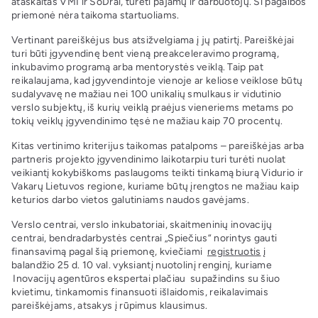
ataskaitas VMI ir SoDrai, turėti pajamų ir darbuotojų. Ši pagalbos
priemonė nėra taikoma startuoliams.
Vertinant pareiškėjus bus atsižvelgiama į jų patirtį. Pareiškėjai
turi būti įgyvendinę bent vieną preakceleravimo programą,
inkubavimo programą arba mentorystės veiklą. Taip pat
reikalaujama, kad įgyvendintoje vienoje ar keliose veiklose būtų
sudalyvavę ne mažiau nei 100 unikalių smulkaus ir vidutinio
verslo subjektų, iš kurių veiklą praėjus vieneriems metams po
tokių veiklų įgyvendinimo tęsė ne mažiau kaip 70 procentų.
Kitas vertinimo kriterijus taikomas patalpoms – pareiškėjas arba
partneris projekto įgyvendinimo laikotarpiu turi turėti nuolat
veikiantį kokybiškoms paslaugoms teikti tinkamą biurą Vidurio ir
Vakarų Lietuvos regione, kuriame būtų įrengtos ne mažiau kaip
keturios darbo vietos galutiniams naudos gavėjams.
Verslo centrai, verslo inkubatoriai, skaitmeninių inovacijų
centrai, bendradarbystės centrai „Spiečius“ norintys gauti
finansavimą pagal šią priemonę, kviečiami
registruotis
į
balandžio 25 d. 10 val. vyksiantį nuotolinį renginį, kuriame
Inovacijų agentūros ekspertai plačiau supažindins su šiuo
kvietimu, tinkamomis finansuoti išlaidomis, reikalavimais
pareiškėjams, atsakys į rūpimus klausimus.