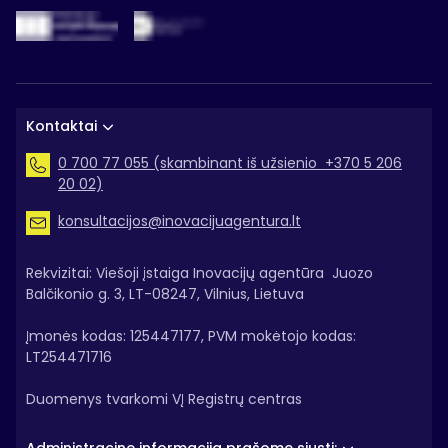
Kontaktai
0 700 77 055 (skambinant iš užsienio +370 5 206
20 02)
konsultacijos@inovacijuagentura.lt
Rekvizitai: Viešoji įstaiga Inovacijų agentūra Juozo
Balčikonio g. 3, LT-08247, Vilnius, Lietuva
Įmonės kodas: 125447177, PVM mokėtojo kodas:
LT254471716
Duomenys tvarkomi VĮ Registrų centras