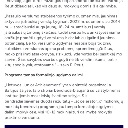
Inovacijų agentūros Pažangos departamento direktorė Patricija
Reut džiaugiasi, kad vis daugiau mokyklų domisi šia galimybe.
„Pasaulio verslumo stebėsenos tyrimo duomenimis, jaunimas
aktyviau įsitraukia į verslą. Lyginant 2022 m. duomenis su 2014
m. – sparčiausiai auga jaunų, 18-24 m. amžiaus į verslą
įsitraukusių žmonių skaičius, todėl svarbu kuo ankstyvesniame
amžiuje pradėti ugdyti verslumą ir dar labiau įgalinti jaunimo
potencialą. Be to, verslumo ugdymas neapsiriboja tik žinių
suteikimu: verslumas apima problemų sprendimo įgūdžius,
moko prisiimti atsakomybę, rizikuoti, lyderystės bei pasitikėjimo
savimi. Šias savybes svarbu ugdyti ne tik verslininkams, bet ir
kitų specialybių atstovams,“ – sako P. Reut.
Programa tampa formaliojo ugdymo dalimi
„Lietuvos Junior Achievement“ yra vienintelė organizacija
Baltijos šalyse, taip stipriai bendradarbiaujanti su valstybinėmis
institucijomis moksleivių švietimo srityje. Šis
bendradarbiavimas duoda rezultatų – „accelerator_x“ mokomųjų
mokinių bendrovių programa jau tampa formaliojo ugdymo
dalimi mokyklose, visi 10-12 mokiniai turi galimybę mokytis
praktinio verslumo.