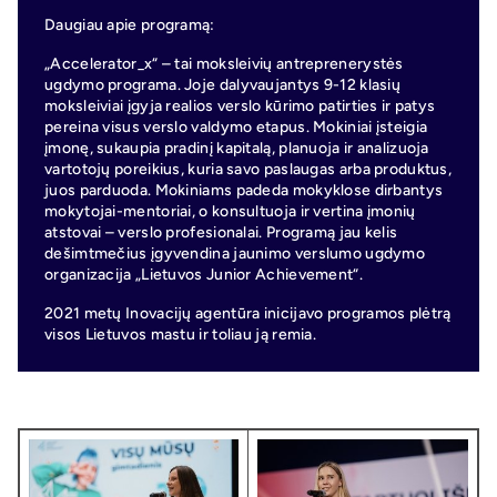
Daugiau apie programą:
„Accelerator_x“ – tai moksleivių antreprenerystės
ugdymo programa. Joje dalyvaujantys 9-12 klasių
moksleiviai įgyja realios verslo kūrimo patirties ir patys
pereina visus verslo valdymo etapus. Mokiniai įsteigia
įmonę, sukaupia pradinį kapitalą, planuoja ir analizuoja
vartotojų poreikius, kuria savo paslaugas arba produktus,
juos parduoda. Mokiniams padeda mokyklose dirbantys
mokytojai-mentoriai, o konsultuoja ir vertina įmonių
atstovai – verslo profesionalai. Programą jau kelis
dešimtmečius įgyvendina jaunimo verslumo ugdymo
organizacija „Lietuvos Junior Achievement“.
2021 metų Inovacijų agentūra inicijavo programos plėtrą
visos Lietuvos mastu ir toliau ją remia.