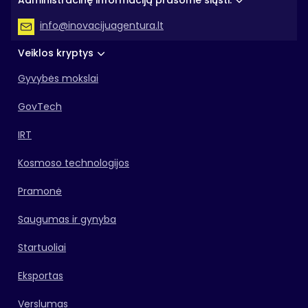
Administracinę informaciją prašome siųsti:
info@inovacijuagentura.lt
Veiklos kryptys
Gyvybės mokslai
GovTech
IRT
Kosmoso technologijos
Pramonė
Saugumas ir gynyba
Startuoliai
Eksportas
Verslumas