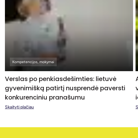
Kompetencijos, mokymai
Verslas po penkiasdešimties: lietuvė
gyvenimišką patirtį nusprendė paversti
konkurenciniu pranašumu
Skaityti plačiau
S