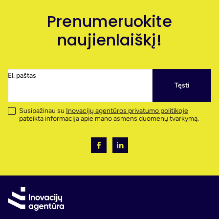
Prenumeruokite
naujienlaiškį!
El. paštas
Tęsti
Susipažinau su
Inovacijų agentūros privatumo politikoje
pateikta informacija apie mano asmens duomenų tvarkymą.