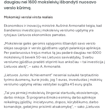
daugiau nei 1600 moksleivių išbandyti nuosavo
verslo kūrimą.
Mokomieji verslai virsta realiais
Ekonomikos ir inovacijų ministrė Aušrinė Armonaitė teigia, kad
šiandienos investicijos į moksleivių verslumo ugdymą yra
rytojaus Lietuvos ekonomikos pamatas.
„Moksleiviai galės geromis sąlygomis išbandyti savo verslo
idėjas saugioje ir verslo įgūdžiams ugdyti palankioje aplinkoje.
Per pastaruosius trejus metus tą jau padarė daugiau nei 6000
moksleivių iš beveik 50-ies Lietuvos savivaldybių. Svarbu
verslumo įgūdžius pradėti stiprinti kuo anksčiau – tai investicija į
Lietuvos ateitį“, – sako A. Armonaitė.
„Lietuvos Junior Achievement“ neseniai sulaukė tarptautinio
tyrimo duomenų, kurie įrodo, jog 1 euras, investuotas į mokinių
verslumo ugdymą vėliau valstybei sugįžta 45 eurų grąža.
„Tai yra pirmieji moksleivių žingsniai startuolių ekosistemoje,
darbo rinkoje. Ši programa išmoko esminių darbo aplinkoje
reikalingų įgūdžių: iniciatyvumo, drąsos, kūrybiškumo, darbo
komandoje, gebėjimo prisiimti atsakomybę“, – sako „Lietuvos