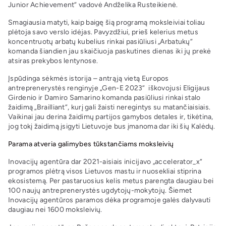
Junior Achievement“ vadovė Andželika Rusteikienė.
Smagiausia matyti, kaip baigę šią programą moksleiviai toliau
plėtoja savo verslo idėjas. Pavyzdžiui, prieš kelerius metus
koncentruotų arbatų kubelius rinkai pasiūliusi „Arbatukų“
komanda šiandien jau skaičiuoja paskutines dienas iki jų prekė
atsiras prekybos lentynose.
Įspūdinga sėkmės istorija – antrąją vietą Europos
antreprenerystės renginyje „Gen-E 2023“ iškovojusi Eligijaus
Girdenio ir Damiro Samarino komanda pasiūliusi rinkai stalo
žaidimą „Brailliant“, kurį gali žaisti neregintys su matančiaisiais.
Vaikinai jau derina žaidimų partijos gamybos detales ir, tikėtina,
jog tokį žaidimą įsigyti Lietuvoje bus įmanoma dar iki šių Kalėdų.
Parama atveria galimybes tūkstančiams moksleivių
Inovacijų agentūra dar 2021-aisiais inicijavo „accelerator_x“
programos plėtrą visos Lietuvos mastu ir nuosekliai stiprina
ekosistemą. Per pastaruosius kelis metus parengta daugiau bei
100 naujų antreprenerystės ugdytojų-mokytojų. Šiemet
Inovacijų agentūros paramos dėka programoje galės dalyvauti
daugiau nei 1600 moksleivių.