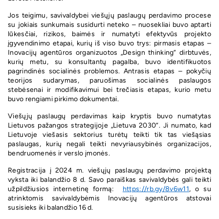
Jos teigimu, savivaldybei viešųjų paslaugų perdavimo procese
su jokiais sunkumais susidurti neteko – nuosekliai buvo aptarti
lūkesčiai, rizikos, baimės ir numatyti efektyvūs projekto
įgyvendinimo etapai, kurių iš viso buvo trys: pirmasis etapas –
Inovacijų agentūros organizuotos „Design thinking“ dirbtuvės,
kurių metu, su konsultantų pagalba, buvo identifikuotos
pagrindinės socialinės problemos. Antrasis etapas – pokyčių
teorijos sudarymas, paruošimas socialinės paslaugos
stebėsenai ir modifikavimui bei trečiasis etapas, kurio metu
buvo rengiami pirkimo dokumentai.
Viešųjų paslaugų perdavimas kaip kryptis buvo numatytas
Lietuvos pažangos strategijoje „Lietuva 2030“. Ji numato, kad
Lietuvoje viešasis sektorius turėtų teikti tik tas viešąsias
paslaugas, kurių negali teikti nevyriausybinės organizacijos,
bendruomenės ir verslo įmonės.
Registracija į
2024 m. viešųjų paslaug
ų perdavimo projektą
vyksta iki balandžio
8
d. Savo paraiškas savivaldybės gali teikti
užpildžiusios internetinę formą:
https://rb.gy/8v6w11
, o su
atrinktomis savivaldybėmis Inovacijų agentūros atstovai
susisieks iki balandžio
16 d.