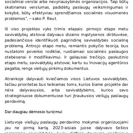
socialiniai verslai arba nevyriausybinės organizacijos. Taip būtų
skatinamas verslumas, padidėtų paslaugų veiksmingumas ir
kokybė, būtų efektyviau sprendžiamos socialinės visuomenės
problemos“, – sako P. Reut.
Iš viso projektas vyks trimis etapais: pirmojo etapo metu
savivaldybių atstovai dalyvaus dizaino mąstysenos dirbtuvėse,
padėsiančiose identifikuoti pagrindinę savivaldybės socialinę
problemą. Antrojo etapo metu, remiantis pokyčio teorija, bus
nustatomi poveikio rodikliai, ruošiamasi socialinės paslaugos
stebėsenai ir modifikavimui. Ir galiausiai trečiojo, paskutinio
etapo metu, savivaldybių atstovai, kartu su Inovacijų agentūros
pagalba, rengs viešųjų pirkimų dokumentus.
Atrankoje dalyvauti kviečiamos visos Lietuvos savivaldybės,
tačiau prioritetas bus teikiamas toms, kurios šiame projekte dar
nėra dalyvavusios, arba savivaldybėms, kurios savo
strateginiuose dokumentuose turi įtraukusios viešųjų paslaugų
perdavimą.
Dar daugiau dėmesio turizmui
Lietuvoje viešųjų paslaugų perdavimo mokymai organizuojami
jau ne pirmą kartą. 2023
-aisiais juose
dalyvavo šešios