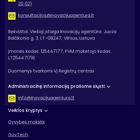
20 02)
konsultacijos@inovacijuagentura.lt
Rekvizitai: Viešoji įstaiga Inovacijų agentūra Juozo
Balčikonio g. 3, LT-08247, Vilnius, Lietuva
Įmonės kodas: 125447177, PVM mokėtojo kodas:
LT254471716
Duomenys tvarkomi VĮ Registrų centras
Administracinę informaciją prašome siųsti:
info@inovacijuagentura.lt
Veiklos kryptys
Gyvybės mokslai
GovTech