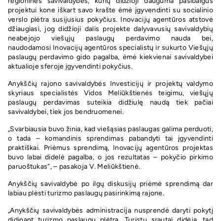
regioninės savivaldybės, kurių didžioji dauguma pasibaigus
projektui kone iškart savo krašte ėmė įgyvendinti su socialinio
verslo plėtra susijusius pokyčius. Inovacijų agentūros atstovė
džiaugiasi, jog didžioji dalis projekte dalyvavusių savivaldybių
neabejojo viešųjų paslaugų perdavimo nauda bei,
naudodamosi Inovacijų agentūros specialistų ir sukurto Viešųjų
paslaugų perdavimo gido pagalba, ėmė kiekvienai savivaldybei
aktualioje sferoje įgyvendinti pokyčius.
Anykščių rajono savivaldybės Investicijų ir projektų valdymo
skyriaus specialistės Vidos Meliūkštienės teigimu, viešųjų
paslaugų perdavimas suteikia didžiulę naudą tiek pačiai
savivaldybei, tiek jos bendruomenei.
„Svarbiausia buvo žinia, kad viešąsias paslaugas galima perduoti,
o tada – komandinis sprendimas pabandyti tai įgyvendinti
praktiškai. Priėmus sprendimą, Inovacijų agentūros projektas
buvo labai didelė pagalba, o jos rezultatas – pokyčio pirkimo
paruoštukas“, – pasakoja V. Meliūkštienė.
Anykščių savivaldybė po ilgų diskusijų priėmė sprendimą dar
labiau plėsti turizmo paslaugų pasirinkimą rajone.
„Anykščių savivaldybės administracija nusprendė daryti pokytį
didinant turizmo paslaugų plėtrą. Turistų srautai didėja, tad