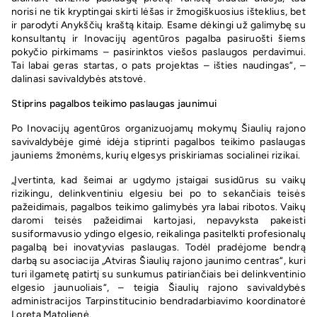
norisi ne tik kryptingai skirti lėšas ir žmogiškuosius išteklius, bet
ir parodyti Anykščių kraštą kitaip. Esame dėkingi už galimybę su
konsultantų ir Inovacijų agentūros pagalba pasiruošti šiems
pokyčio pirkimams – pasirinktos viešos paslaugos perdavimui.
Tai labai geras startas, o pats projektas – išties naudingas“, –
dalinasi savivaldybės atstovė.
Stiprins pagalbos teikimo paslaugas jaunimui
Po Inovacijų agentūros organizuojamų mokymų Šiaulių rajono
savivaldybėje gimė idėja stiprinti pagalbos teikimo paslaugas
jauniems žmonėms, kurių elgesys priskiriamas socialinei rizikai.
„Įvertinta, kad šeimai ar ugdymo įstaigai susidūrus su vaikų
rizikingu, delinkventiniu elgesiu bei po to sekančiais teisės
pažeidimais, pagalbos teikimo galimybės yra labai ribotos. Vaikų
daromi teisės pažeidimai kartojasi, nepavyksta pakeisti
susiformavusio ydingo elgesio, reikalinga pasitelkti profesionalų
pagalbą bei inovatyvias paslaugas. Todėl pradėjome bendrą
darbą su asociacija „Atviras Šiaulių rajono jaunimo centras“, kuri
turi ilgametę patirtį su sunkumus patiriančiais bei delinkventinio
elgesio jaunuoliais“, – teigia Šiaulių rajono savivaldybės
administracijos Tarpinstitucinio bendradarbiavimo koordinatorė
Loreta Matolienė.