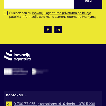
Tęsti
Susipažinau su
Inovacijų agentūros privatumo politikoje
pateikta informacija apie mano asmens duomenų tvarkymą.
Kontaktai
0 700 77 055 (skambinant iš užsienio +370 5 206