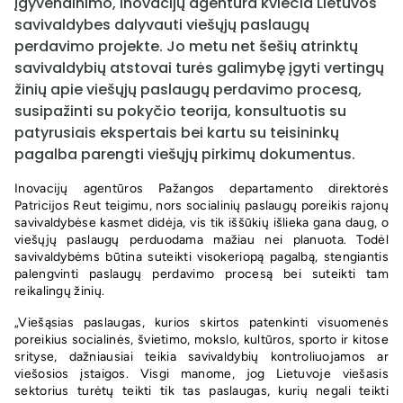
įgyvendinimo, Inovacijų agentūra kviečia Lietuvos
savivaldybes dalyvauti viešųjų paslaugų
perdavimo projekte. Jo metu net šešių atrinktų
savivaldybių atstovai turės galimybę įgyti vertingų
žinių apie viešųjų paslaugų perdavimo procesą,
susipažinti su pokyčio teorija, konsultuotis su
patyrusiais ekspertais bei kartu su teisininkų
pagalba parengti viešųjų pirkimų dokumentus.
Inovacijų agentūros Pažangos departamento direktorės
Patricijos Reut teigimu, nors socialinių paslaugų poreikis rajonų
savivaldybėse kasmet didėja, vis tik iššūkių išlieka gana daug, o
viešųjų paslaugų perduodama mažiau nei planuota. Todėl
savivaldybėms būtina suteikti visokeriopą pagalbą, stengiantis
palengvinti paslaugų perdavimo procesą bei suteikti tam
reikalingų žinių.
„Viešąsias paslaugas, kurios skirtos patenkinti visuomenės
poreikius socialinės, švietimo, mokslo, kultūros, sporto ir kitose
srityse, dažniausiai teikia savivaldybių kontroliuojamos ar
viešosios įstaigos. Visgi manome, jog Lietuvoje viešasis
sektorius turėtų teikti tik tas paslaugas, kurių negali teikti