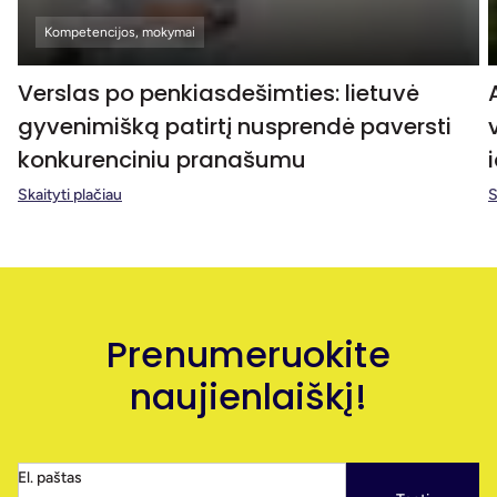
Kompetencijos, mokymai
Verslas po penkiasdešimties: lietuvė
gyvenimišką patirtį nusprendė paversti
konkurenciniu pranašumu
Skaityti plačiau
S
Prenumeruokite
naujienlaiškį!
El. paštas