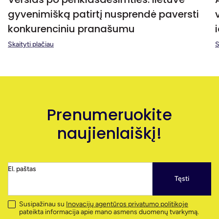
gyvenimišką patirtį nusprendė paversti
konkurenciniu pranašumu
Skaityti plačiau
S
Prenumeruokite
naujienlaiškį!
El. paštas
Tęsti
Susipažinau su
Inovacijų agentūros privatumo politikoje
pateikta informacija apie mano asmens duomenų tvarkymą.