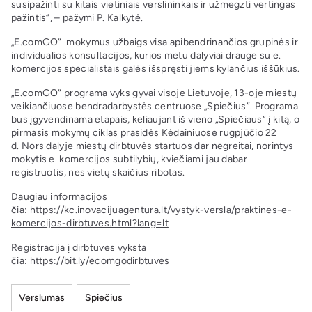
susipažinti su kitais vietiniais verslininkais ir užmegzti vertingas
pažintis“, – pažymi P. Kalkytė.
„E.comGO“ mokymus užbaigs visa apibendrinančios grupinės ir
individualios konsultacijos, kurios metu dalyviai drauge su e.
komercijos specialistais galės išspręsti jiems kylančius iššūkius.
„E.comGO“ programa vyks gyvai visoje Lietuvoje, 13-oje miestų
veikiančiuose bendradarbystės centruose „Spiečius“. Programa
bus įgyvendinama etapais, keliaujant iš vieno „Spiečiaus“ į kitą, o
pirmasis mokymų ciklas prasidės Kėdainiuose rugpjūčio 22
d. Nors dalyje miestų dirbtuvės startuos dar negreitai, norintys
mokytis e. komercijos subtilybių, kviečiami jau dabar
registruotis, nes vietų skaičius ribotas.
Daugiau informacijos
čia:
https://kc.inovacijuagentura.lt/vystyk-versla/praktines-e-
komercijos-dirbtuves.html?lang=lt
Registracija į dirbtuves vyksta
čia:
https://bit.ly/ecomgodirbtuves
Verslumas
Spiečius