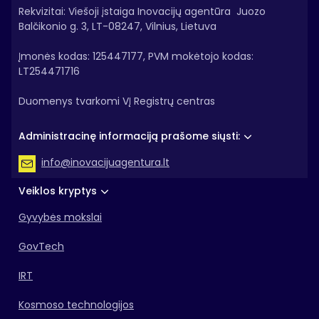
Rekvizitai: Viešoji įstaiga Inovacijų agentūra Juozo
Balčikonio g. 3, LT-08247, Vilnius, Lietuva
Įmonės kodas: 125447177, PVM mokėtojo kodas:
LT254471716
Duomenys tvarkomi VĮ Registrų centras
Administracinę informaciją prašome siųsti:
info@inovacijuagentura.lt
Veiklos kryptys
Gyvybės mokslai
GovTech
IRT
Kosmoso technologijos