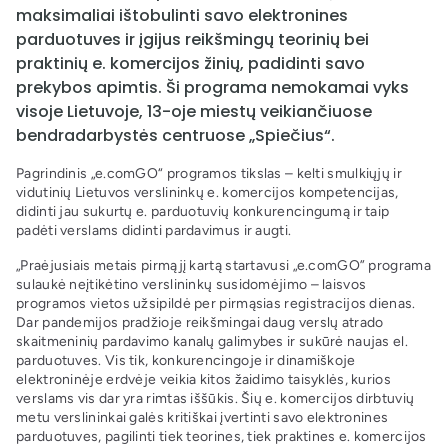
maksimaliai ištobulinti savo elektronines
parduotuves ir įgijus reikšmingų teorinių bei
praktinių e. komercijos žinių, padidinti savo
prekybos apimtis. Ši programa nemokamai vyks
visoje Lietuvoje, 13-oje miestų veikiančiuose
bendradarbystės centruose „Spiečius“.
Pagrindinis „e.comGO“ programos tikslas – kelti smulkiųjų ir
vidutinių Lietuvos verslininkų e. komercijos kompetencijas,
didinti jau sukurtų e. parduotuvių konkurencingumą ir taip
padėti verslams didinti pardavimus ir augti.
„Praėjusiais metais pirmąjį kartą startavusi „e.comGO” programa
sulaukė neįtikėtino verslininkų susidomėjimo – laisvos
programos vietos užsipildė per pirmąsias registracijos dienas.
Dar pandemijos pradžioje reikšmingai daug verslų atrado
skaitmeninių pardavimo kanalų galimybes ir sukūrė naujas el.
parduotuves. Vis tik, konkurencingoje ir dinamiškoje
elektroninėje erdvėje veikia kitos žaidimo taisyklės, kurios
verslams vis dar yra rimtas iššūkis. Šių e. komercijos dirbtuvių
metu verslininkai galės kritiškai įvertinti savo elektronines
parduotuves, pagilinti tiek teorines, tiek praktines e. komercijos