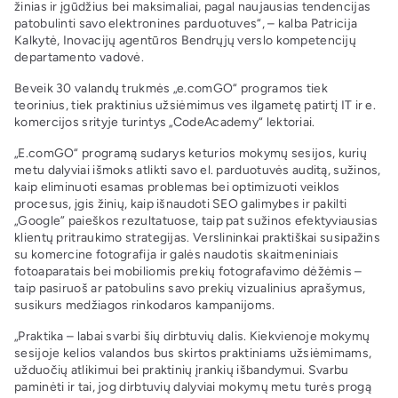
žinias ir įgūdžius bei maksimaliai, pagal naujausias tendencijas
patobulinti savo elektronines parduotuves“, – kalba Patricija
Kalkytė, Inovacijų agentūros Bendrųjų verslo kompetencijų
departamento vadovė.
Beveik 30 valandų trukmės „e.comGO“ programos tiek
teorinius, tiek praktinius užsiėmimus ves ilgametę patirtį IT ir e.
komercijos srityje turintys „CodeAcademy“ lektoriai.
„E.comGO“ programą sudarys keturios mokymų sesijos, kurių
metu dalyviai išmoks atlikti savo el. parduotuvės auditą, sužinos,
kaip eliminuoti esamas problemas bei optimizuoti veiklos
procesus, įgis žinių, kaip išnaudoti SEO galimybes ir pakilti
„Google” paieškos rezultatuose, taip pat sužinos efektyviausias
klientų pritraukimo strategijas. Verslininkai praktiškai susipažins
su komercine fotografija ir galės naudotis skaitmeniniais
fotoaparatais bei mobiliomis prekių fotografavimo dėžėmis –
taip pasiruoš ar patobulins savo prekių vizualinius aprašymus,
susikurs medžiagos rinkodaros kampanijoms.
„Praktika – labai svarbi šių dirbtuvių dalis. Kiekvienoje mokymų
sesijoje kelios valandos bus skirtos praktiniams užsiėmimams,
užduočių atlikimui bei praktinių įrankių išbandymui. Svarbu
paminėti ir tai, jog dirbtuvių dalyviai mokymų metu turės progą