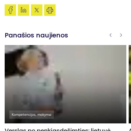
Panašios naujienos
Kompetencijos, mokymai
Verslas po penkiasdešimties: lietuvė