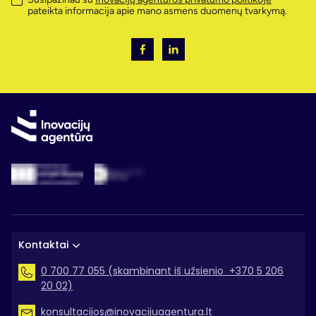
pateikta informacija apie mano asmens duomenų tvarkymą.
Kontaktai
0 700 77 055 (skambinant iš užsienio +370 5 206
20 02)
konsultacijos@inovacijuagentura.lt