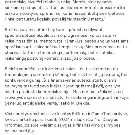
potencialo įsiveržti į globalią rinką. Šiomis iniciatyvomis
siekiame padrąsinti startuolius eksperimentuoti, drąsiai kurti ir
ieškoti inovatyvių sprendimų, kurie neapsiribotų vien Lietuvos
rinka, bet turėtų ilgalaikį poveikį tarptautiniu mastu.“
Be finansavimo, atrinktieji turės galimybę dalyvauti
specializuotose akceleravimo programose, kurios suteiks
reikalingas žinias, mentorystę ir įrankius, padėsiančius verslams
sparčiau augti ir sklandžiau žengti į rinką. Šios programos ne tik
stiprina startuolių technologinį potencialą, bet ir suteikia
reikšmingą postūmį komercializacijos procesui.
Biekša pabrėžia, kad kvietimo tikslas – ne tik skatinti naujų
technologinių sprendimų kūrimą, bet ir užtikrinti jų tvarumą bei
konkurencingumą. „Šis finansavimas suteiks startuoliams
galimybę testuoti savo idėjas ir įgyti grįžtamąjį ryšį, o tai yra
svarbu produktų komercializacijai. Mes norime užtikrinti, kad
inovatyvūs sprendimai būtų tvirti ir sėkmingai integruoti rinkoje,
generuojant ilgalaikę vertę,“ sako M. Biekša.
Visi norintys startuoliai, veikiantys EdTech ir GameTech srityse,
kviečiami teikti paraiškas iki 2024 m. lapkričio 4 d. Daugiau
informacijos apie kvietimo sąlygas ir finansavimo galimybes
galima rasti
čia
.