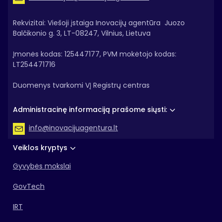
Rekvizitai: Viešoji įstaiga Inovacijų agentūra Juozo
Balčikonio g. 3, LT-08247, Vilnius, Lietuva
Įmonės kodas: 125447177, PVM mokėtojo kodas:
LT254471716
Duomenys tvarkomi VĮ Registrų centras
Administracinę informaciją prašome siųsti:
info@inovacijuagentura.lt
Veiklos kryptys
Gyvybės mokslai
GovTech
IRT