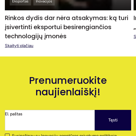
Eksportas
Inovacijos
Rinkos dydis dar nėra atsakymas: ką turi
įsivertinti eksportui besirengiančios
technologijų įmonės
S
Skaityti plačiau
Prenumeruokite
naujienlaiškį!
El. paštas
Tęsti
Susipažinau su
Inovacijų agentūros privatumo politikoje