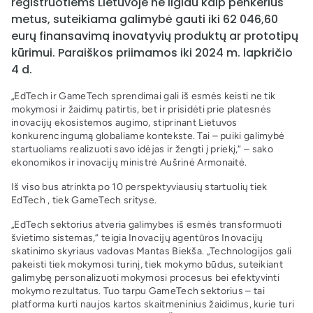
registruotiems Lietuvoje ne ilgiau kaip penkerius
metus, suteikiama galimybė gauti iki 62 046,60
eurų finansavimą inovatyvių produktų ar prototipų
kūrimui. Paraiškos priimamos iki 2024 m. lapkričio
4 d.
„EdTech ir GameTech sprendimai gali iš esmės keisti ne tik
mokymosi ir žaidimų patirtis, bet ir prisidėti prie platesnės
inovacijų ekosistemos augimo, stiprinant Lietuvos
konkurencingumą globaliame kontekste. Tai – puiki galimybė
startuoliams realizuoti savo idėjas ir žengti į priekį,“ – sako
ekonomikos ir inovacijų ministrė Aušrinė Armonaitė.
Iš viso bus atrinkta po 10 perspektyviausių startuolių tiek
EdTech , tiek GameTech srityse.
„EdTech sektorius atveria galimybes iš esmės transformuoti
švietimo sistemas,“ teigia Inovacijų agentūros Inovacijų
skatinimo skyriaus vadovas Mantas Biekša. „Technologijos gali
pakeisti tiek mokymosi turinį, tiek mokymo būdus, suteikiant
galimybę personalizuoti mokymosi procesus bei efektyvinti
mokymo rezultatus. Tuo tarpu GameTech sektorius – tai
platforma kurti naujos kartos skaitmeninius žaidimus, kurie turi