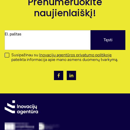
Prenumeruokite
naujienlaiškį!
El. paštas
Tęsti
Susipažinau su
Inovacijų agentūros privatumo politikoje
pateikta informacija apie mano asmens duomenų tvarkymą.