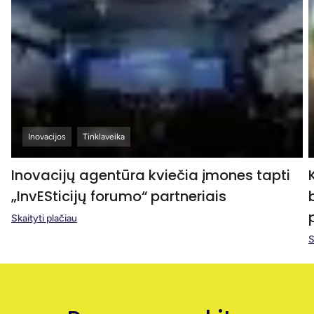
Inovacijos
Tinklaveika
Inovacijų agentūra kviečia įmones tapti
„InvESticijų forumo“ partneriais
Skaityti plačiau
S