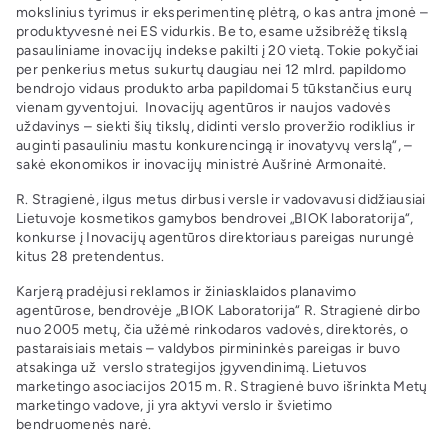
mokslinius tyrimus ir eksperimentinę plėtrą, o kas antra įmonė –
produktyvesnė nei ES vidurkis. Be to, esame užsibrėžę tikslą
pasauliniame inovacijų indekse pakilti į 20 vietą. Tokie pokyčiai
per penkerius metus sukurtų daugiau nei 12 mlrd. papildomo
bendrojo vidaus produkto arba papildomai 5 tūkstančius eurų
vienam gyventojui. Inovacijų agentūros ir naujos vadovės
uždavinys – siekti šių tikslų, didinti verslo proveržio rodiklius ir
auginti pasauliniu mastu konkurencingą ir inovatyvų verslą“, –
sakė ekonomikos ir inovacijų ministrė Aušrinė Armonaitė.
R. Stragienė, ilgus metus dirbusi versle ir vadovavusi didžiausiai
Lietuvoje kosmetikos gamybos bendrovei „BIOK laboratorija“,
konkurse į Inovacijų agentūros direktoriaus pareigas nurungė
kitus 28 pretendentus.
Karjerą pradėjusi reklamos ir žiniasklaidos planavimo
agentūrose, bendrovėje „BIOK Laboratorija“ R. Stragienė dirbo
nuo 2005 metų, čia užėmė rinkodaros vadovės, direktorės, o
pastaraisiais metais – valdybos pirmininkės pareigas ir buvo
atsakinga už verslo strategijos įgyvendinimą. Lietuvos
marketingo asociacijos 2015 m. R. Stragienė buvo išrinkta Metų
marketingo vadove, ji yra aktyvi verslo ir švietimo
bendruomenės narė.