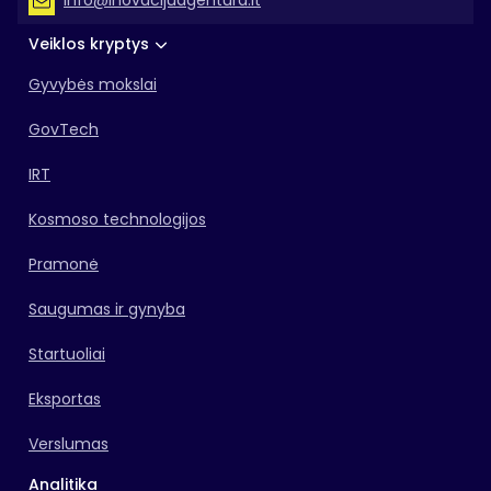
info@inovacijuagentura.lt
Veiklos kryptys
Gyvybės mokslai
GovTech
IRT
Kosmoso technologijos
Pramonė
Saugumas ir gynyba
Startuoliai
Eksportas
Verslumas
Analitika