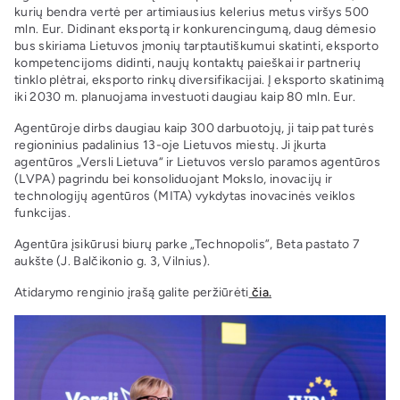
kurių bendra vertė per artimiausius kelerius metus viršys 500
mln. Eur. Didinant eksportą ir konkurencingumą, daug dėmesio
bus skiriama Lietuvos įmonių tarptautiškumui skatinti, eksporto
kompetencijoms didinti, naujų kontaktų paieškai ir partnerių
tinklo plėtrai, eksporto rinkų diversifikacijai. Į eksporto skatinimą
iki 2030 m. planuojama investuoti daugiau kaip 80 mln. Eur.
Agentūroje dirbs daugiau kaip 300 darbuotojų, ji taip pat turės
regioninius padalinius 13-oje Lietuvos miestų. Ji įkurta
agentūros „Versli Lietuva“ ir Lietuvos verslo paramos agentūros
(LVPA) pagrindu bei konsoliduojant Mokslo, inovacijų ir
technologijų agentūros (MITA) vykdytas inovacinės veiklos
funkcijas.
Agentūra įsikūrusi biurų parke „Technopolis”, Beta pastato 7
aukšte (J. Balčikonio g. 3, Vilnius).
Atidarymo renginio įrašą galite peržiūrėti
čia.