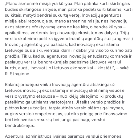
„Mano asmeninė misija yra kūryba. Man patinka kurti skirtingais
būdais skirtingose srityse, man patinka padėti kurti kitiems, kurti
su kitais, matyti bendrai sukurtą vertę. Inovacijų agentūros
misija labai rezonuoja su mano asmenine misija, nes inovacijų
ekosistemos efektyvumą lems ne kas kita, o bendra kūryba –
apsikeitimas vertėmis tarp inovacijų ekosistemos dalyvių. Trijų
verslo skatinimo politiką įgyvendinančių agentūrų susijungimas į
Inovacijų agentūrą yra pažadas, kad inovacijų ekosistema
Lietuvoje bus aiški, vientisa, darni ir dabar yra viso to kūrimo pati
pradžia. Tikiu, kad su agentūros inovacijų entuziastų komanda ir
paslaugų verslui bendrakūrėjais padėsime Lietuvos verslui
kurtis, augti, inovuoti, o Lietuvos ekonomikai – klestėti“, – sakė
R. Stragienė.
Balandį pradėjusi veikti Inovacijų agentūra atsakinga už
Lietuvos inovacijų ekosistemą ir inovacijų skatinimą visuose
verslo vystymo etapuose – nuo idėjų plėtojimo iki produktų
pateikimo galutiniams vartotojams. Ji teiks verslo pradžios ir
plėtros konsultacijas, tarptautinės verslo plėtros galimybes,
augins verslo kompetencijas, suteiks prieigą prie finansavimo
bei tinklaveikos resursų bei jungs paslaugų verslui
bendrakūrėjus.
Agentūra administruos įvairias paramos verslui priemones,