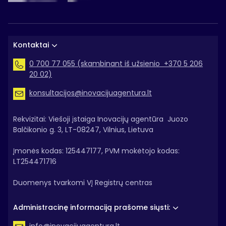
Kontaktai
0 700 77 055 (skambinant iš užsienio +370 5 206
20 02)
konsultacijos@inovacijuagentura.lt
Rekvizitai: Viešoji įstaiga Inovacijų agentūra Juozo
Balčikonio g. 3, LT-08247, Vilnius, Lietuva
Įmonės kodas: 125447177, PVM mokėtojo kodas:
LT254471716
Duomenys tvarkomi VĮ Registrų centras
Administracinę informaciją prašome siųsti: