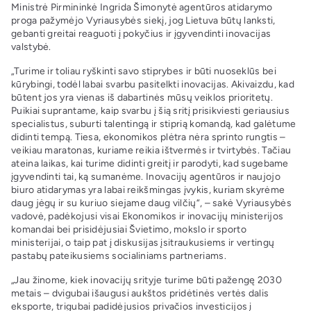
Ministrė Pirmininkė Ingrida Šimonytė agentūros atidarymo
proga pažymėjo Vyriausybės siekį, jog Lietuva būtų lanksti,
gebanti greitai reaguoti į pokyčius ir įgyvendinti inovacijas
valstybė.
„Turime ir toliau ryškinti savo stiprybes ir būti nuoseklūs bei
kūrybingi, todėl labai svarbu pasitelkti inovacijas. Akivaizdu, kad
būtent jos yra vienas iš dabartinės mūsų veiklos prioritetų.
Puikiai suprantame, kaip svarbu į šią sritį prisikviesti geriausius
specialistus, suburti talentingą ir stiprią komandą, kad galėtume
didinti tempą. Tiesa, ekonomikos plėtra nėra sprinto rungtis –
veikiau maratonas, kuriame reikia ištvermės ir tvirtybės. Tačiau
ateina laikas, kai turime didinti greitį ir parodyti, kad sugebame
įgyvendinti tai, ką sumanėme. Inovacijų agentūros ir naujojo
biuro atidarymas yra labai reikšmingas įvykis, kuriam skyrėme
daug jėgų ir su kuriuo siejame daug vilčių“, – sakė Vyriausybės
vadovė, padėkojusi visai Ekonomikos ir inovacijų ministerijos
komandai bei prisidėjusiai Švietimo, mokslo ir sporto
ministerijai, o taip pat į diskusijas įsitraukusiems ir vertingų
pastabų pateikusiems socialiniams partneriams.
„Jau žinome, kiek inovacijų srityje turime būti pažengę 2030
metais – dvigubai išaugusi aukštos pridėtinės vertės dalis
eksporte, trigubai padidėjusios privačios investicijos į