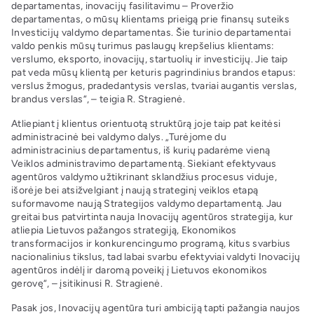
departamentas, inovacijų fasilitavimu – Proveržio
departamentas, o mūsų klientams prieigą prie finansų suteiks
Investicijų valdymo departamentas. Šie turinio departamentai
valdo penkis mūsų turimus paslaugų krepšelius klientams:
verslumo, eksporto, inovacijų, startuolių ir investicijų. Jie taip
pat veda mūsų klientą per keturis pagrindinius brandos etapus:
verslus žmogus, pradedantysis verslas, tvariai augantis verslas,
brandus verslas“, – teigia R. Stragienė.
Atliepiant į klientus orientuotą struktūrą joje taip pat keitėsi
administracinė bei valdymo dalys. „Turėjome du
administracinius departamentus, iš kurių padarėme vieną
Veiklos administravimo departamentą. Siekiant efektyvaus
agentūros valdymo užtikrinant sklandžius procesus viduje,
išorėje bei atsižvelgiant į naują strateginį veiklos etapą
suformavome naują Strategijos valdymo departamentą. Jau
greitai bus patvirtinta nauja Inovacijų agentūros strategija, kur
atliepia Lietuvos pažangos strategiją, Ekonomikos
transformacijos ir konkurencingumo programą, kitus svarbius
nacionalinius tikslus, tad labai svarbu efektyviai valdyti Inovacijų
agentūros indėlį ir daromą poveikį į Lietuvos ekonomikos
gerovę“, – įsitikinusi R. Stragienė.
Pasak jos, Inovacijų agentūra turi ambiciją tapti pažangia naujos