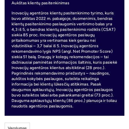
Aukštas klientų pasitenkinimas
Inovacijų agentūros klientų pasitenkinimo tyrimo, kuris
buvo atliktas 2022 m. pabaigoje, duomenimis, bendras
klientų pasitenkinimo paslaugomis vertinimo balas yra
4,3 iš 5, o bendras klientų pasitenkinimo rodiklis (CSAT)
siekia 85 proc. Inovacijų agentūros paslaugų
pritaikomumas yra vertinamas kiek geriau nei
vidutiniškai – 3,7 balai iš 5. Inovacijų agentūros
rekomendavimo lygis NPS (angl. Net Promoter Score)
siekia 51 balą. Draugų ir kolegų rekomendacijos – tai
dažniausiai paminėtas informacijos šaltinis, kuris pasiekė
Inovacijų agentūros klientus atsitiktinai (28 proc.).
Pagrindinės rekomendavimo priežastys – naudingos,
aukštos kokybės paslaugos, suteikta reikalinga
informacija bei klientų lūkesčių atitikimas. Pasak
daugumos apklaustųjų, Inovacijų agentūros paslaugos
buvo suteiktos labai arba pakankamai greitai (73 proc.).
Dauguma apklaustųjų klientų (86 proc.) planuoja ir toliau
naudotis agentūros paslaugomis.
Verslumas