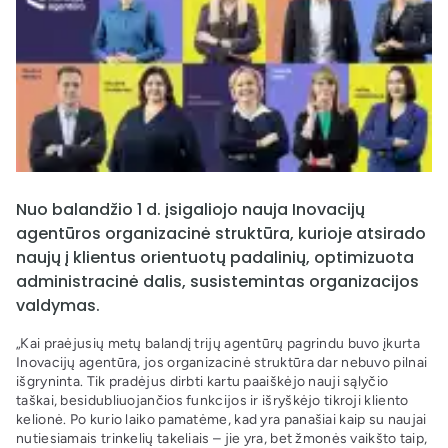
Nuo balandžio 1 d. įsigaliojo nauja Inovacijų
agentūros organizacinė struktūra, kurioje atsirado
naujų į klientus orientuotų padalinių, optimizuota
administracinė dalis, susistemintas organizacijos
valdymas.
„Kai praėjusių metų balandį trijų agentūrų pagrindu buvo įkurta
Inovacijų agentūra, jos organizacinė struktūra dar nebuvo pilnai
išgryninta. Tik pradėjus dirbti kartu paaiškėjo nauji sąlyčio
taškai, besidubliuojančios funkcijos ir išryškėjo tikroji kliento
kelionė. Po kurio laiko pamatėme, kad yra panašiai kaip su naujai
nutiesiamais trinkelių takeliais – jie yra, bet žmonės vaikšto taip,