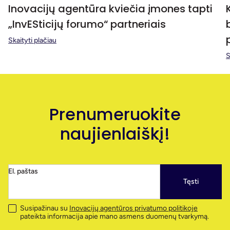
Inovacijų agentūra kviečia įmones tapti
„InvESticijų forumo“ partneriais
Skaityti plačiau
S
Prenumeruokite
naujienlaiškį!
El. paštas
Tęsti
Susipažinau su
Inovacijų agentūros privatumo politikoje
pateikta informacija apie mano asmens duomenų tvarkymą.