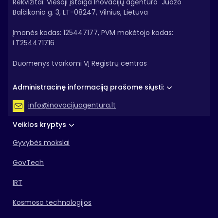
Rekvizitai: Viešoji įstaiga Inovacijų agentūra Juozo
Balčikonio g. 3, LT-08247, Vilnius, Lietuva
Įmonės kodas: 125447177, PVM mokėtojo kodas:
LT254471716
Duomenys tvarkomi VĮ Registrų centras
Administracinę informaciją prašome siųsti:
info@inovacijuagentura.lt
Veiklos kryptys
Gyvybės mokslai
GovTech
IRT
Kosmoso technologijos