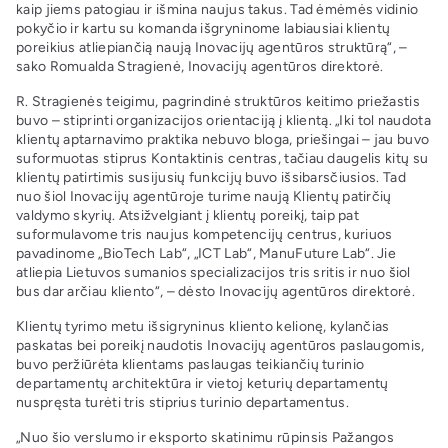
kaip jiems patogiau ir išmina naujus takus. Tad ėmėmės vidinio
pokyčio ir kartu su komanda išgryninome labiausiai klientų
poreikius atliepiančią naują Inovacijų agentūros struktūrą“, –
sako Romualda Stragienė, Inovacijų agentūros direktorė.
R. Stragienės teigimu, pagrindinė struktūros keitimo priežastis
buvo – stiprinti organizacijos orientaciją į klientą. „Iki tol naudota
klientų aptarnavimo praktika nebuvo bloga, priešingai – jau buvo
suformuotas stiprus Kontaktinis centras, tačiau daugelis kitų su
klientų patirtimis susijusių funkcijų buvo išsibarsčiusios. Tad
nuo šiol Inovacijų agentūroje turime naują Klientų patirčių
valdymo skyrių. Atsižvelgiant į klientų poreikį, taip pat
suformulavome tris naujus kompetencijų centrus, kuriuos
pavadinome „BioTech Lab“, „ICT Lab“, ManuFuture Lab“. Jie
atliepia Lietuvos sumanios specializacijos tris sritis ir nuo šiol
bus dar arčiau kliento“, – dėsto Inovacijų agentūros direktorė.
Klientų tyrimo metu išsigryninus kliento kelionę, kylančias
paskatas bei poreikį naudotis Inovacijų agentūros paslaugomis,
buvo peržiūrėta klientams paslaugas teikiančių turinio
departamentų architektūra ir vietoj keturių departamentų
nuspręsta turėti tris stiprius turinio departamentus.
„Nuo šio verslumo ir eksporto skatinimu rūpinsis Pažangos