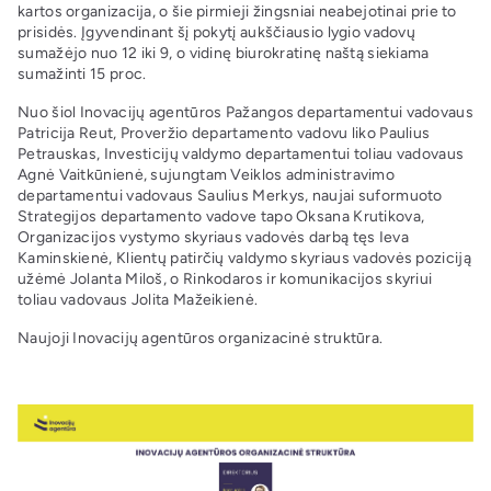
kartos organizacija, o šie pirmieji žingsniai neabejotinai prie to
prisidės. Įgyvendinant šį pokytį aukščiausio lygio vadovų
sumažėjo nuo 12 iki 9, o vidinę biurokratinę naštą siekiama
sumažinti 15 proc.
Nuo šiol Inovacijų agentūros Pažangos departamentui vadovaus
Patricija Reut, Proveržio departamento vadovu liko Paulius
Petrauskas, Investicijų valdymo departamentui toliau vadovaus
Agnė Vaitkūnienė, sujungtam Veiklos administravimo
departamentui vadovaus Saulius Merkys, naujai suformuoto
Strategijos departamento vadove tapo Oksana Krutikova,
Organizacijos vystymo skyriaus vadovės darbą tęs Ieva
Kaminskienė, Klientų patirčių valdymo skyriaus vadovės poziciją
užėmė Jolanta Miloš, o Rinkodaros ir komunikacijos skyriui
toliau vadovaus Jolita Mažeikienė.
Naujoji Inovacijų agentūros organizacinė struktūra.