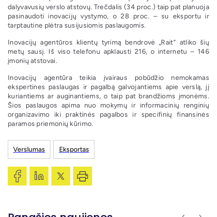
dalyvavusių verslo atstovų. Trečdalis (34 proc.) taip pat planuoja
pasinaudoti inovacijų vystymo, o 28 proc. – su eksportu ir
tarptautine plėtra susijusiomis paslaugomis.
Inovacijų agentūros klientų tyrimą bendrovė „Rait“ atliko šių
metų sausį. Iš viso telefonu apklausti 216, o internetu – 146
įmonių atstovai.
Inovacijų agentūra teikia įvairaus pobūdžio nemokamas
ekspertines paslaugas ir pagalbą galvojantiems apie verslą, jį
kuriantiems ar auginantiems, o taip pat brandžioms įmonėms.
Šios paslaugos apima nuo mokymų ir informacinių renginių
organizavimo iki praktinės pagalbos ir specifinių finansinės
paramos priemonių kūrimo.
Verslumas
Eksportas