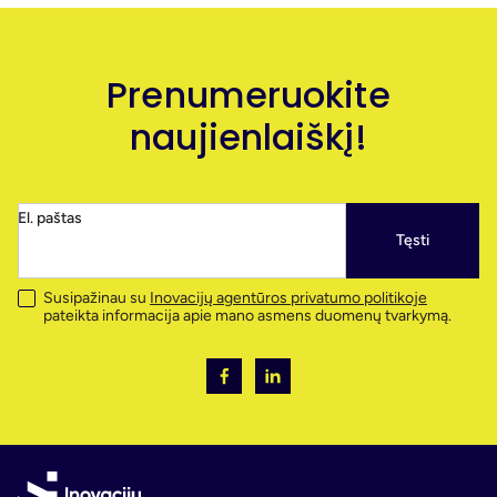
Prenumeruokite
naujienlaiškį!
El. paštas
Tęsti
Susipažinau su
Inovacijų agentūros privatumo politikoje
pateikta informacija apie mano asmens duomenų tvarkymą.