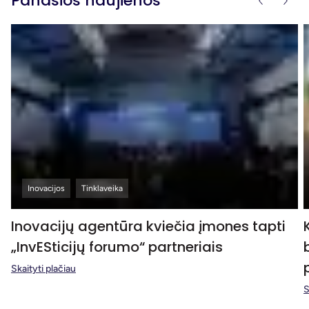
Panašios naujienos
Inovacijos
Tinklaveika
Inovacijų agentūra kviečia įmones tapti
„InvESticijų forumo“ partneriais
Skaityti plačiau
S