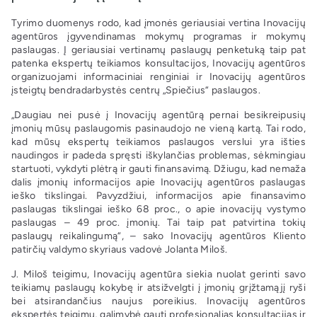
Tyrimo duomenys rodo, kad įmonės geriausiai vertina Inovacijų
agentūros įgyvendinamas mokymų programas ir mokymų
paslaugas. Į geriausiai vertinamų paslaugų penketuką taip pat
patenka ekspertų teikiamos konsultacijos, Inovacijų agentūros
organizuojami informaciniai renginiai ir Inovacijų agentūros
įsteigtų bendradarbystės centrų „Spiečius“ paslaugos.
„Daugiau nei pusė į Inovacijų agentūrą pernai besikreipusių
įmonių mūsų paslaugomis pasinaudojo ne vieną kartą. Tai rodo,
kad mūsų ekspertų teikiamos paslaugos verslui yra išties
naudingos ir padeda spręsti iškylančias problemas, sėkmingiau
startuoti, vykdyti plėtrą ir gauti finansavimą. Džiugu, kad nemaža
dalis įmonių informacijos apie Inovacijų agentūros paslaugas
ieško tikslingai. Pavyzdžiui, informacijos apie finansavimo
paslaugas tikslingai ieško 68 proc., o apie inovacijų vystymo
paslaugas – 49 proc. įmonių. Tai taip pat patvirtina tokių
paslaugų reikalingumą“, – sako Inovacijų agentūros Kliento
patirčių valdymo skyriaus vadovė Jolanta Miloš.
J. Miloš teigimu, Inovacijų agentūra siekia nuolat gerinti savo
teikiamų paslaugų kokybę ir atsižvelgti į įmonių grįžtamąjį ryši
bei atsirandančius naujus poreikius. Inovacijų agentūros
ekspertės teigimu, galimybė gauti profesionalias konsultacijas ir