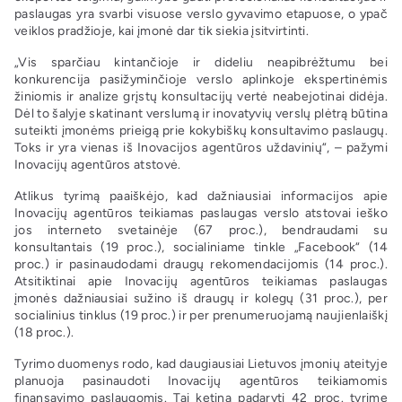
paslaugas yra svarbi visuose verslo gyvavimo etapuose, o ypač
veiklos pradžioje, kai įmonė dar tik siekia įsitvirtinti.
„Vis sparčiau kintančioje ir dideliu neapibrėžtumu bei
konkurencija pasižyminčioje verslo aplinkoje ekspertinėmis
žiniomis ir analize grįstų konsultacijų vertė neabejotinai didėja.
Dėl to šalyje skatinant verslumą ir inovatyvių verslų plėtrą būtina
suteikti įmonėms prieigą prie kokybiškų konsultavimo paslaugų.
Toks ir yra vienas iš Inovacijos agentūros uždavinių“, – pažymi
Inovacijų agentūros atstovė.
Atlikus tyrimą paaiškėjo, kad dažniausiai informacijos apie
Inovacijų agentūros teikiamas paslaugas verslo atstovai ieško
jos interneto svetainėje (67 proc.), bendraudami su
konsultantais (19 proc.), socialiniame tinkle „Facebook“ (14
proc.) ir pasinaudodami draugų rekomendacijomis (14 proc.).
Atsitiktinai apie Inovacijų agentūros teikiamas paslaugas
įmonės dažniausiai sužino iš draugų ir kolegų (31 proc.), per
socialinius tinklus (19 proc.) ir per prenumeruojamą naujienlaiškį
(18 proc.).
Tyrimo duomenys rodo, kad daugiausiai Lietuvos įmonių ateityje
planuoja pasinaudoti Inovacijų agentūros teikiamomis
finansavimo paslaugomis. Tai ketina padaryti 42 proc. tyrime