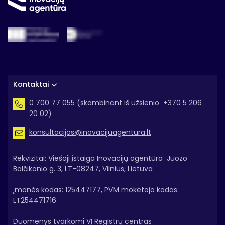
Kontaktai
0 700 77 055 (skambinant iš užsienio +370 5 206
20 02)
konsultacijos@inovacijuagentura.lt
Rekvizitai: Viešoji įstaiga Inovacijų agentūra Juozo
Balčikonio g. 3, LT-08247, Vilnius, Lietuva
Įmonės kodas: 125447177, PVM mokėtojo kodas:
LT254471716
Duomenys tvarkomi VĮ Registrų centras