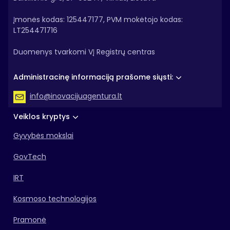
Įmonės kodas: 125447177, PVM mokėtojo kodas:
LT254471716
Duomenys tvarkomi VĮ Registrų centras
Administracinę informaciją prašome siųsti:
info@inovacijuagentura.lt
Veiklos kryptys
Gyvybės mokslai
GovTech
IRT
Kosmoso technologijos
Pramonė