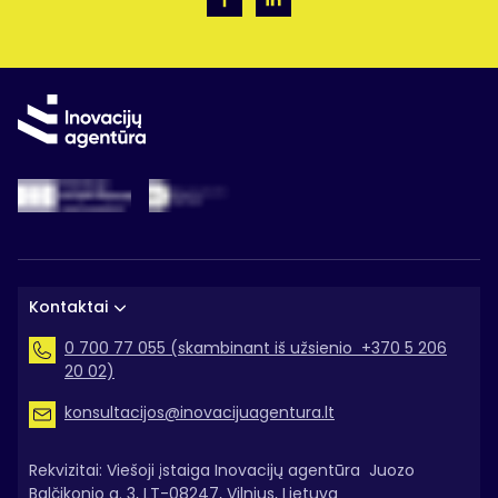
Kontaktai
0 700 77 055 (skambinant iš užsienio +370 5 206
20 02)
konsultacijos@inovacijuagentura.lt
Rekvizitai: Viešoji įstaiga Inovacijų agentūra Juozo
Balčikonio g. 3, LT-08247, Vilnius, Lietuva