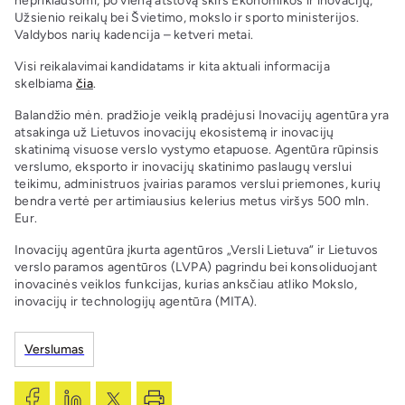
nepriklausomi, po vieną atstovą skirs Ekonomikos ir inovacijų,
Užsienio reikalų bei Švietimo, mokslo ir sporto ministerijos.
Valdybos narių kadencija – ketveri metai.
Visi reikalavimai kandidatams ir kita aktuali informacija
skelbiama
čia
.
Balandžio mėn. pradžioje veiklą pradėjusi Inovacijų agentūra yra
atsakinga už Lietuvos inovacijų ekosistemą ir inovacijų
skatinimą visuose verslo vystymo etapuose. Agentūra rūpinsis
verslumo, eksporto ir inovacijų skatinimo paslaugų verslui
teikimu, administruos įvairias paramos verslui priemones, kurių
bendra vertė per artimiausius kelerius metus viršys 500 mln.
Eur.
Inovacijų agentūra įkurta agentūros „Versli Lietuva“ ir Lietuvos
verslo paramos agentūros (LVPA) pagrindu bei konsoliduojant
inovacinės veiklos funkcijas, kurias anksčiau atliko Mokslo,
inovacijų ir technologijų agentūra (MITA).
Verslumas