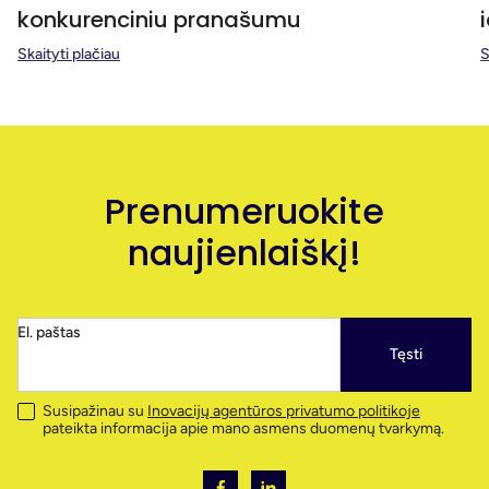
konkurenciniu pranašumu
Skaityti plačiau
S
Prenumeruokite
naujienlaiškį!
El. paštas
Tęsti
Susipažinau su
Inovacijų agentūros privatumo politikoje
pateikta informacija apie mano asmens duomenų tvarkymą.